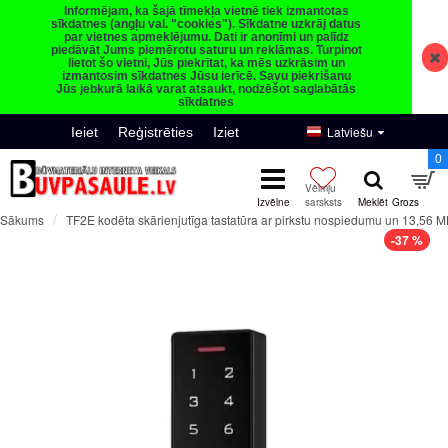
Informējam, ka šajā tīmekļa vietnē tiek izmantotas
sīkdatnes (angļu val. "cookies"). Sīkdatne uzkrāj datus
par vietnes apmeklējumu. Dati ir anonīmi un palīdz
piedāvāt Jums piemērotu saturu un reklāmas. Turpinot
lietot šo vietni, Jūs piekrītat, ka mēs uzkrāsim un
izmantosim sīkdatnes Jūsu ierīcē. Savu piekrišanu
Jūs jebkurā laikā varat atsaukt, nodzēšot saglabātās
sīkdatnes
Latviešu
Ieiet
Reģistrēties
Iziet
0
TF2E kodēta skārienjutīga tastatūra ar pirkstu nospiedumu un 13,56 MH
Sākums
-37 %