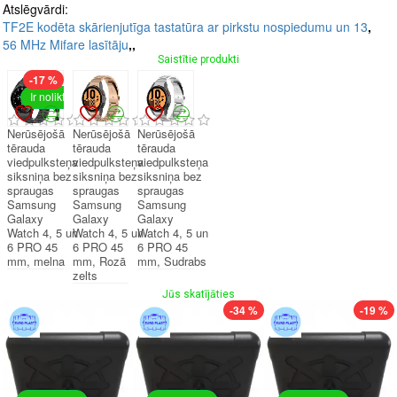
Atslēgvārdi:
TF2E kodēta skārienjutīga tastatūra ar pirkstu nospiedumu un 13
,
56 MHz Mifare lasītāju
,
,
Saistītie produkti
-17 %
Ir noliktavā
Nerūsējošā
Nerūsējošā
Nerūsējošā
tērauda
tērauda
tērauda
viedpulksteņa
viedpulksteņa
viedpulksteņa
siksniņa bez
siksniņa bez
siksniņa bez
spraugas
spraugas
spraugas
Samsung
Samsung
Samsung
Galaxy
Galaxy
Galaxy
Watch 4, 5 un
Watch 4, 5 un
Watch 4, 5 un
6 PRO 45
6 PRO 45
6 PRO 45
mm, melna
mm, Rozā
mm, Sudrabs
zelts
Jūs skatījāties
-34 %
-19 %