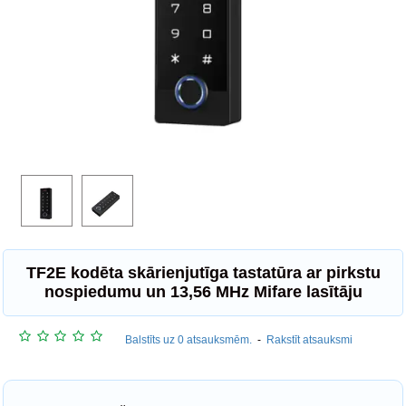
TF2E kodēta skārienjutīga tastatūra ar pirkstu
nospiedumu un 13,56 MHz Mifare lasītāju
Balstīts uz 0 atsauksmēm.
-
Rakstīt atsauksmi