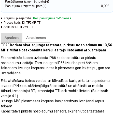
Pasūtījumu izņemšu pats(-i)
Pasūtījumu izņemšu pats(-i)
0,00€
Krājumu pieejamība:
Pēc pasūtījuma 1-2 dienas
Preces kods:
Di-TF2MF-TT
Artikuls:
Di-TF2MF-TT
Apraksts
Atsauksmes
TF2E kodēta skārienjutīga tastatūra, pirkstu nospiedumu un 13,56
MHz Mifare bezkontakta karšu lasītājs lietošanai ārpus telpām
Ekonomiskās klases uzlabota IP66 koda tastatūra ar pirkstu
nospiedumu lasītāju. Tam ir augsta IP66 izturība pret ārējiem
faktoriem, izturīgs korpuss un tas ir piemērots gan iekštelpu, gan āra
uzstādīšanai.
Ērta atvēršana četros veidos: ar tālvadības karti, pirkstu nospiedumu,
ievadot PIN kodu skārienjūtīgajā tastatūrā un attālināti ar mobilo
tālruni, izmantojot BT, izmantojot TTLock mobilo lietotni (Bluetooth
versija 4.1).
Izturīgs ABS plastmasas korpuss, kas paredzēts lietošanai ārpus
telpām
Kapacitatīvs pirkstu nospiedumu sensors, skārienjutīga tastatūra