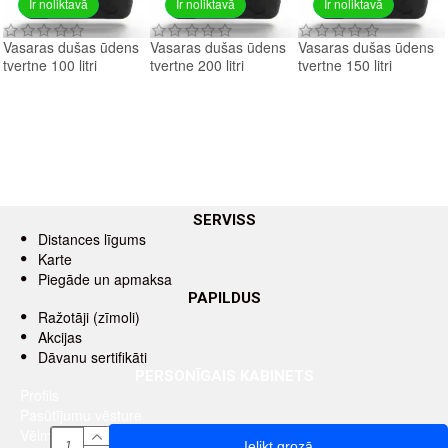
Ir noliktavā
Ir noliktavā
Ir noliktavā
Vasaras dušas ūdens
Vasaras dušas ūdens
Vasaras dušas ūdens
tvertne 100 litri
tvertne 200 litri
tvertne 150 litri
SERVISS
Distances līgums
Karte
Piegāde un apmaksa
PAPILDUS
Ražotāji (zīmoli)
Akcijas
Dāvanu sertifikāti
PERSONĪGAIS KABINETS
Profils
Pasūtījumu vēsture
Vēlmju saraksts
Ielikt grozā