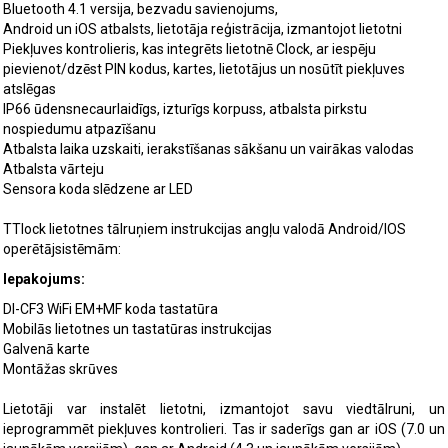
Bluetooth 4.1 versija, bezvadu savienojums,
Android un iOS atbalsts, lietotāja reģistrācija, izmantojot lietotni
Piekļuves kontrolieris, kas integrēts lietotnē Clock, ar iespēju
pievienot/dzēst PIN kodus, kartes, lietotājus un nosūtīt piekļuves
atslēgas
IP66 ūdensnecaurlaidīgs, izturīgs korpuss, atbalsta pirkstu
nospiedumu atpazīšanu
Atbalsta laika uzskaiti, ierakstīšanas sākšanu un vairākas valodas
Atbalsta vārteju
Sensora koda slēdzene ar LED
TTlock lietotnes tālruņiem instrukcijas angļu valodā Android/IOS
operētājsistēmām:
Iepakojums:
DI-CF3 WiFi EM+MF koda tastatūra
Mobilās lietotnes un tastatūras instrukcijas
Galvenā karte
Montāžas skrūves
Lietotāji var instalēt lietotni, izmantojot savu viedtālruni, un
ieprogrammēt piekļuves kontrolieri. Tas ir saderīgs gan ar iOS (7.0 un