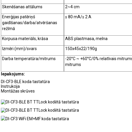
Skenēšanas attālums
2~4 cm
Enerģijas patēriņš
≤ 80 mA/≤ 2 A
gaidīšanas/darba/atvēršanas
režīmā
Korpusa materiāls, krāsa
ABS plastmasa, melna
Izmēri (mm)/svars
150x45x22/190g
Darba temperatūra/mitrums
-20°C ~ +60°C/0% relatīvais mitrums
mitrums
Iepakojums:
DI-CF3-BLE koda tastatūra
Instrukcija
Montāžas skrūves