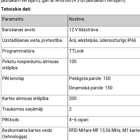
jaunākām versijām), gan ar Android (4.3 un jaunākām versijām).
Tehniskie dati:
Parametrs
Nozīme
Barošanas avots
12 V līdzstrāva
Uzstādīšanas vieta, pretestība
Ārā, iekštelpās, ūdensizturīgs IP66
Programmatūra
TTLock
Pirkstu nospiedumu atmiņas
100
ietilpība
PIN lietotāji
Pielāgota parole: 150
Dinamiskā parole: 150
Kartes atmiņas ietilpība
200
Trauksmes saņēmēji
2
PIN kods
4–6 cipari
Bezkontakta kartes veids
RFID Mifare MF 13,56 MHz, M1 kart
(tehnoloģija)