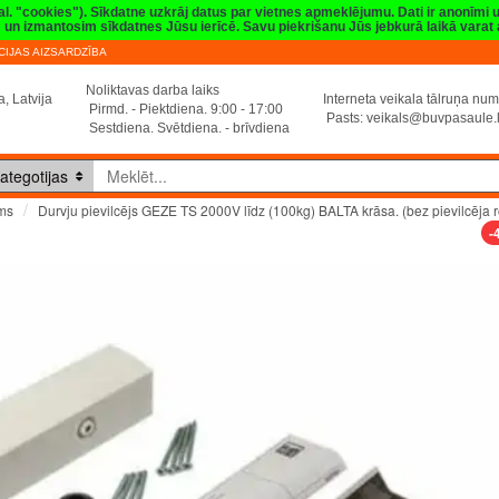
val. "cookies"). Sīkdatne uzkrāj datus par vietnes apmeklējumu. Dati ir anonīmi
sim un izmantosim sīkdatnes Jūsu ierīcē. Savu piekrišanu Jūs jebkurā laikā vara
IJAS AIZSARDZĪBA
Noliktavas darba laiks
, Latvija
Interneta veikala tālruņa n
Pirmd. - Piektdiena. 9:00 - 17:00
Pasts:
veikals@buvpasaule.
Sestdiena. Svētdiena. - brīvdiena
ategotijas
Durvju pievilcējs GEZE TS 2000V līdz (100kg) BALTA krāsa. (bez pievilcēja ro
ms
-