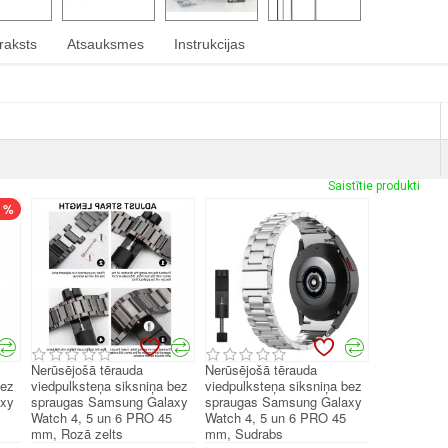
raksts
Atsauksmes
Instrukcijas
Saistītie produkti
7 %
Nerūsējošā tērauda
Nerūsējošā tērauda
bez
viedpulksteņa siksniņa bez
viedpulksteņa siksniņa bez
axy
spraugas Samsung Galaxy
spraugas Samsung Galaxy
Watch 4, 5 un 6 PRO 45
Watch 4, 5 un 6 PRO 45
mm, Rozā zelts
mm, Sudrabs