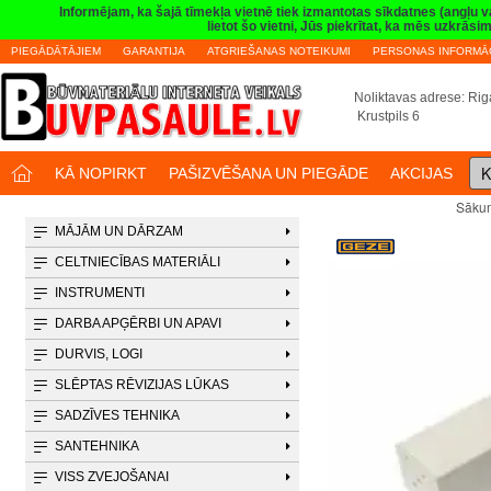
Informējam, ka šajā tīmekļa vietnē tiek izmantotas sīkdatnes (angļu 
lietot šo vietni, Jūs piekrītat, ka mēs uzkrā
PIEGĀDĀTĀJIEM
GARANTIJA
ATGRIEŠANAS NOTEIKUMI
PERSONAS INFORMĀC
Noliktavas adrese: Riga
Krustpils 6
K
KĀ NOPIRKT
PAŠIZVĒŠANA UN PIEGĀDE
AKCIJAS
Sāku
MĀJĀM UN DĀRZAM
CELTNIECĪBAS MATERIĀLI
INSTRUMENTI
DARBA APĢĒRBI UN APAVI
DURVIS, LOGI
SLĒPTAS RĒVIZIJAS LŪKAS
SADZĪVES TEHNIKA
SANTEHNIKA
VISS ZVEJOŠANAI