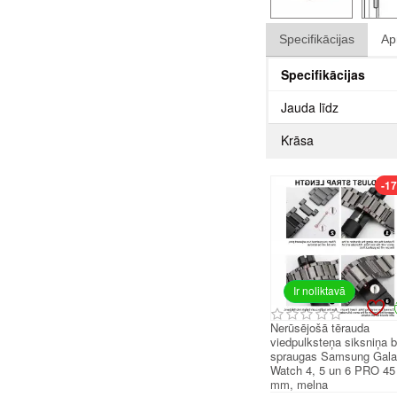
Specifikācijas
Ap
Specifikācijas
Jauda līdz
Krāsa
-1
Ir noliktavā
Nerūsējošā tērauda
viedpulksteņa siksniņa 
spraugas Samsung Gal
Watch 4, 5 un 6 PRO 45
mm, melna