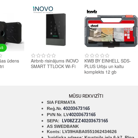
avā
šas ūdens
Airbnb risinājums iNOVO
KWB BY EINHELL SDS-
tri
SMART TTLOCK Wi-Fi
PLUS Urbju un kaltu
komplekts 12 gb
MŪSU REKVIZĪTI
SIA FERMATA
Reģ.Nr.
40203673165
PVN Nr. LV
40203673165
SEPA:
LV08ZZZ40203673165
AS SWEDBANK
Konts: LV39HABA0551062434626
Juridiska adrese: Krustpils iela 6-k7, Rīga,