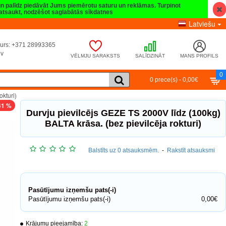
 un palīdz piedāvāt Jums piemērotu saturu un reklāmas. Turpinot
t atsaukt, nodzēšot saglabātās sīkdatnes
Latviešu
umurs: +371 28993365
lv
VĒLMJU SARAKSTS
SALĪDZINĀT
MANS PROFILS
0
0 prece(s) - 0,00€
kturi)
41 %
Durvju pievilcējs GEZE TS 2000V līdz (100kg)
BALTA krāsa. (bez pievilcēja rokturi)
Balstīts uz 0 atsauksmēm.
-
Rakstīt atsauksmi
Pasūtījumu izņemšu pats(-i)
Pasūtījumu izņemšu pats(-i)
0,00€
Krājumu pieejamība:
2