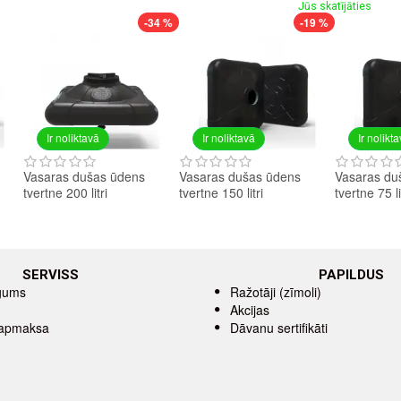
Jūs skatījāties
-34 %
-19 %
Ir noliktavā
Ir noliktavā
Ir nolikt
Vasaras dušas ūdens
Vasaras dušas ūdens
Vasaras du
tvertne 200 litri
tvertne 150 litri
tvertne 75 li
SERVISS
PAPILDUS
īgums
Ražotāji (zīmoli)
Akcijas
 apmaksa
Dāvanu sertifikāti