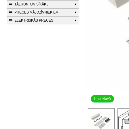
TĀLRUŅI UN SĪKĀKLI
PRECES MĀJDZĪVNIEKIEM
ELEKTRISKĀS PRECES
Ir noliktavā