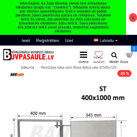
Informējam, ka šajā tīmekļa vietnē tiek izmantotas
sīkdatnes (angļu val. "cookies"). Sīkdatne uzkrāj datus
par vietnes apmeklējumu. Dati ir anonīmi un palīdz
piedāvāt Jums piemērotu saturu un reklāmas. Turpinot
lietot šo vietni, Jūs piekrītat, ka mēs uzkrāsim un
izmantosim sīkdatnes Jūsu ierīcē. Savu piekrišanu
Jūs jebkurā laikā varat atsaukt, nodzēšot saglabātās
sīkdatnes
Latviešu
Ieiet
Reģistrēties
Iziet
0
Revīzijas lūka zem flīzes BAULuke ST40x120
Sākums
-25 %