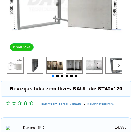
Ir noliktavā
Revīzijas lūka zem flīzes BAULuke ST40x120
Balstīts uz 0 atsauksmēm.
-
Rakstīt atsauksmi
14,99€
Kurjers DPD