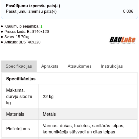
Pasūtījumu izņemšu pats(-i)
Pasūtījumu izņemšu pats(-i)
0,00€
Krājumu pieejamība:
1
Preces kods:
BLST40x120
Svars:
15.70kg
Artikuls:
BLST40x120
Specifikācijas
Apraksts
Atsauksmes
Instrukcijas
Specifikācijas
Maksims.
durvju slodze
22 kg
kg
Materiāls
Metāls
Vannas, dušas, tualetes, sanitārās telpas,
Pielietojums
komunikāciju stāvvadi un citas telpas