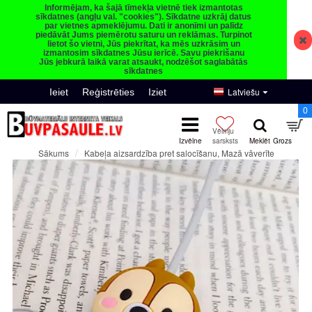
Informējam, ka šajā tīmekļa vietnē tiek izmantotas
sīkdatnes (angļu val. "cookies"). Sīkdatne uzkrāj datus
par vietnes apmeklējumu. Dati ir anonīmi un palīdz
piedāvāt Jums piemērotu saturu un reklāmas. Turpinot
lietot šo vietni, Jūs piekrītat, ka mēs uzkrāsim un
izmantosim sīkdatnes Jūsu ierīcē. Savu piekrišanu
Jūs jebkurā laikā varat atsaukt, nodzēšot saglabātās
sīkdatnes
Latviešu
Ieiet
Reģistrēties
Iziet
0
Kabeļa aizsardzība pret salocīšanu, Mazā vāverīte
Sākums