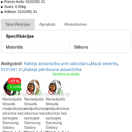
Preces kods:
0101091.31
Svars:
0.05kg
Artikuls:
0101091.31
Specifikācijas
Apraksts
Atsauksmes
Specifikācijas
Materiāls
Silikons
Atslēgvārdi:
Kabeļa aizsardzība pret salocīšanu
,
Mazā vāverīte
,
0101091.31
,
Kabeļa pārrāvuma aizsardzība
Saistītie produkti
-17 %
Ir noliktavā
Nerūsējošā
Nerūsējošā
Nerūsējošā
tērauda
tērauda
tērauda
viedpulksteņa
viedpulksteņa
viedpulksteņa
siksniņa bez
siksniņa bez
siksniņa bez
spraugas
spraugas
spraugas
Samsung
Samsung
Samsung
Galaxy
Galaxy
Galaxy
Watch 4, 5 un
Watch 4, 5 un
Watch 4, 5 un