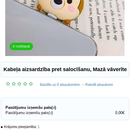
Ir noliktavā
Kabeļa aizsardzība pret salocīšanu, Mazā vāverīte
Balstīts uz 0 atsauksmēm.
-
Rakstīt atsauksmi
Pasūtījumu izņemšu pats(-i)
Pasūtījumu izņemšu pats(-i)
0,00€
Krājumu pieejamība:
1