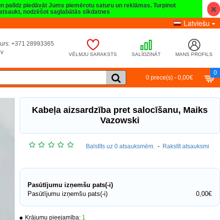
 un palīdz piedāvāt Jums piemērotu saturu un reklāmas. Turpinot
t atsaukt, nodzēšot saglabātās sīkdatnes
Latviešu
umurs: +371 28993365
lv
VĒLMJU SARAKSTS
SALĪDZINĀT
MANS PROFILS
0
0 prece(s) - 0,00€
Kabeļa aizsardzība pret salocīšanu, Maiks
Vazowski
Balstīts uz 0 atsauksmēm.
-
Rakstīt atsauksmi
Pasūtījumu izņemšu pats(-i)
Pasūtījumu izņemšu pats(-i)
0,00€
Krājumu pieejamība:
1