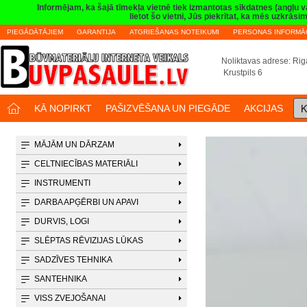
Informējam, ka šajā tīmekļa vietnē tiek izmantotas sīkdatnes (angļu 
lietot šo vietni, Jūs piekrītat, ka mēs uzkrā
PIEGĀDĀTĀJIEM
GARANTIJA
ATGRIEŠANAS NOTEIKUMI
PERSONAS INFORMĀC
Noliktavas adrese: Riga
Krustpils 6
K
KĀ NOPIRKT
PAŠIZVĒŠANA UN PIEGĀDE
AKCIJAS
MĀJĀM UN DĀRZAM
CELTNIECĪBAS MATERIĀLI
INSTRUMENTI
DARBA APĢĒRBI UN APAVI
DURVIS, LOGI
SLĒPTAS RĒVIZIJAS LŪKAS
SADZĪVES TEHNIKA
SANTEHNIKA
VISS ZVEJOŠANAI