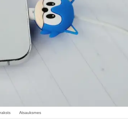
raksts
Atsauksmes