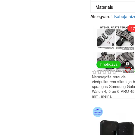
Materiāls
Atslēgvārdi:
Kabeļa aiz
-1
Ir noliktavā
Nerūsējošā tērauda
viedpulksteņa siksniņa 
spraugas Samsung Gal
Watch 4, 5 un 6 PRO 45
mm, melna