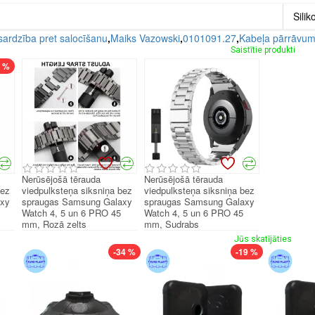
Silik
sardzība pret salocīšanu
,
Maiks Vazowski
,
0101091.27
,
Kabeļa pārrāvum
Saistītie produkti
7 %
Nerūsējošā tērauda
Nerūsējošā tērauda
bez
viedpulksteņa siksniņa bez
viedpulksteņa siksniņa bez
axy
spraugas Samsung Galaxy
spraugas Samsung Galaxy
Watch 4, 5 un 6 PRO 45
Watch 4, 5 un 6 PRO 45
mm, Rozā zelts
mm, Sudrabs
Jūs skatījāties
-34 %
-19 %