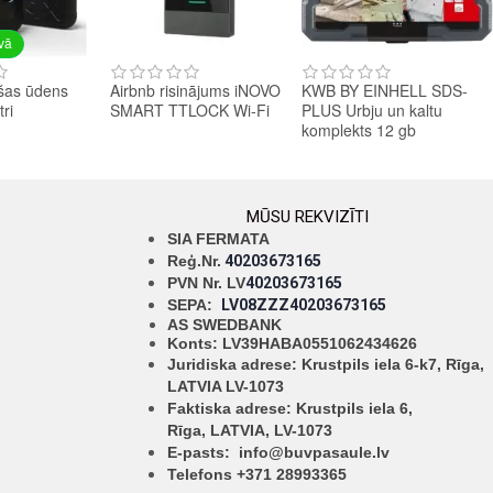
avā
šas ūdens
Airbnb risinājums iNOVO
KWB BY EINHELL SDS-
tri
SMART TTLOCK Wi-Fi
PLUS Urbju un kaltu
komplekts 12 gb
MŪSU REKVIZĪTI
SIA FERMATA
Reģ.Nr.
40203673165
PVN Nr. LV
40203673165
SEPA:
LV08ZZZ40203673165
AS SWEDBANK
Konts: LV39HABA0551062434626
Juridiska adrese: Krustpils iela 6-k7, Rīga,
LATVIA LV-1073
Faktiska adrese: Krustpils iela 6,
Rīga,
LATVIA, LV-1073
E-pasts:
info@buvpasaule.lv
Telefons +371 28993365