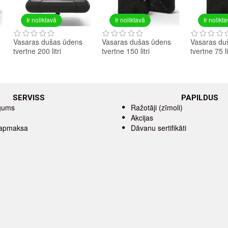
Ir noliktavā
Ir noliktavā
Ir nolikt
Vasaras dušas ūdens
Vasaras dušas ūdens
Vasaras du
tvertne 200 litri
tvertne 150 litri
tvertne 75 li
SERVISS
PAPILDUS
īgums
Ražotāji (zīmoli)
Akcijas
 apmaksa
Dāvanu sertifikāti