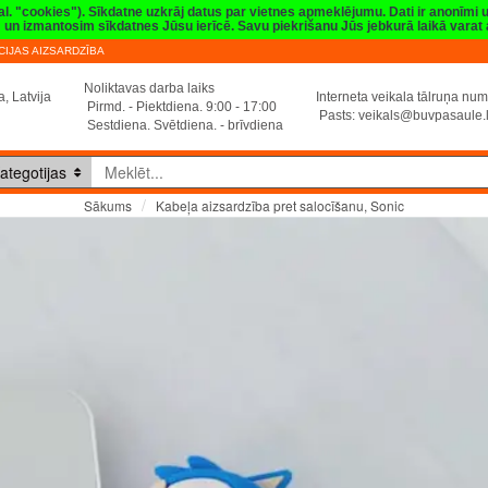
val. "cookies"). Sīkdatne uzkrāj datus par vietnes apmeklējumu. Dati ir anonīmi
sim un izmantosim sīkdatnes Jūsu ierīcē. Savu piekrišanu Jūs jebkurā laikā vara
IJAS AIZSARDZĪBA
Noliktavas darba laiks
, Latvija
Interneta veikala tālruņa n
Pirmd. - Piektdiena. 9:00 - 17:00
Pasts:
veikals@buvpasaule.
Sestdiena. Svētdiena. - brīvdiena
ategotijas
Kabeļa aizsardzība pret salocīšanu, Sonic
Sākums