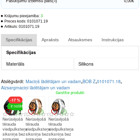
Pasūtījumu izņemšu pats(-i)
0,00€
Krājumu pieejamība:
3
Preces kods:
0101071.19
Artikuls:
0101071.19
Specifikācijas
Apraksts
Atsauksmes
Instrukcijas
Specifikācijas
Materiāls
Silikons
Atslēgvārdi:
Maciņš lādētājam un vadam
,
BOB Z
,
0101071.18
,
Aizsargmaciņi lādētājam un vadam
Saistītie produkti
-17 %
Ir noliktavā
Nerūsējošā
Nerūsējošā
Nerūsējošā
tērauda
tērauda
tērauda
viedpulksteņa
viedpulksteņa
viedpulksteņa
siksniņa bez
siksniņa bez
siksniņa bez
spraugas
spraugas
spraugas