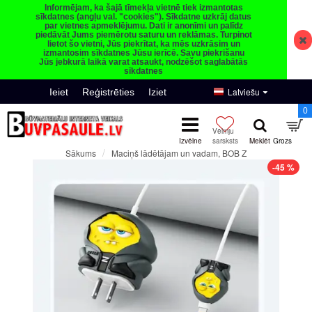
Informējam, ka šajā tīmekļa vietnē tiek izmantotas
sīkdatnes (angļu val. "cookies"). Sīkdatne uzkrāj datus
par vietnes apmeklējumu. Dati ir anonīmi un palīdz
piedāvāt Jums piemērotu saturu un reklāmas. Turpinot
lietot šo vietni, Jūs piekrītat, ka mēs uzkrāsim un
izmantosim sīkdatnes Jūsu ierīcē. Savu piekrišanu
Jūs jebkurā laikā varat atsaukt, nodzēšot saglabātās
sīkdatnes
Latviešu
Ieiet
Reģistrēties
Iziet
0
Maciņš lādētājam un vadam, BOB Z
Sākums
-45 %