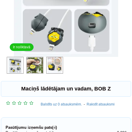
Ir noliktavā
Maciņš lādētājam un vadam, BOB Z
Balstīts uz 0 atsauksmēm.
-
Rakstīt atsauksmi
Pasūtījumu izņemšu pats(-i)