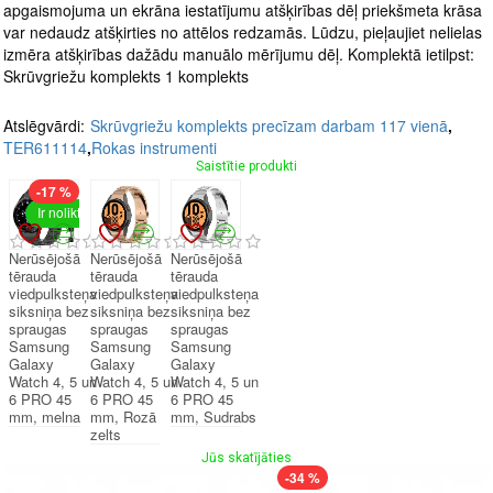
apgaismojuma un ekrāna iestatījumu atšķirības dēļ priekšmeta krāsa
var nedaudz atšķirties no attēlos redzamās. Lūdzu, pieļaujiet nelielas
izmēra atšķirības dažādu manuālo mērījumu dēļ. Komplektā ietilpst:
Skrūvgriežu komplekts 1 komplekts
Atslēgvārdi:
Skrūvgriežu komplekts precīzam darbam 117 vienā
,
TER611114
,
Rokas instrumenti
Saistītie produkti
-17 %
Ir noliktavā
Nerūsējošā
Nerūsējošā
Nerūsējošā
tērauda
tērauda
tērauda
viedpulksteņa
viedpulksteņa
viedpulksteņa
siksniņa bez
siksniņa bez
siksniņa bez
spraugas
spraugas
spraugas
Samsung
Samsung
Samsung
Galaxy
Galaxy
Galaxy
Watch 4, 5 un
Watch 4, 5 un
Watch 4, 5 un
6 PRO 45
6 PRO 45
6 PRO 45
mm, melna
mm, Rozā
mm, Sudrabs
zelts
Jūs skatījāties
-34 %