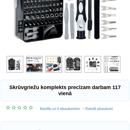
Skrūvgriežu komplekts precīzam darbam 117
vienā
Balstīts uz 0 atsauksmēm.
-
Rakstīt atsauksmi