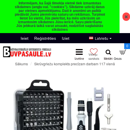
Informējam, ka šajā tīmekļa vietnē tiek izmantotas
sīkdatnes (angļu val. "cookies"). Sīkdatne uzkrāj datus
par vietnes apmeklējumu. Dati ir anonīmi un palīdz
piedāvāt Jums piemērotu saturu un reklāmas. Turpinot
lietot šo vietni, Jūs piekrītat, ka mēs uzkrāsim un
izmantosim sīkdatnes Jūsu ierīcē. Savu piekrišanu
Jūs jebkurā laikā varat atsaukt, nodzēšot saglabātās
sīkdatnes
Latviešu
Ieiet
Reģistrēties
Iziet
0
Skrūvgriežu komplekts precīzam darbam 117 vienā
Sākums