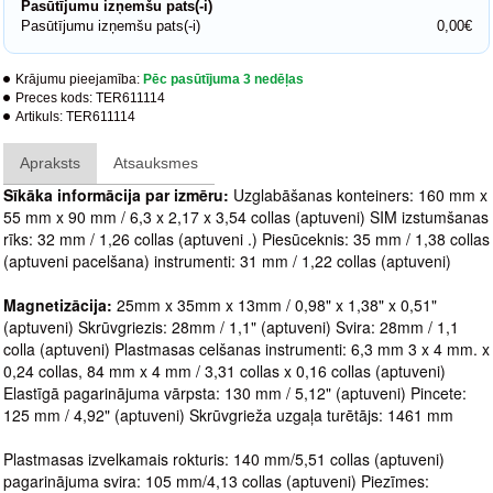
Pasūtījumu izņemšu pats(-i)
Pasūtījumu izņemšu pats(-i)
0,00€
Krājumu pieejamība:
Pēc pasūtījuma 3 nedēļas
Preces kods:
TER611114
Artikuls:
TER611114
Apraksts
Atsauksmes
Sīkāka informācija par izmēru:
Uzglabāšanas konteiners: 160 mm x
55 mm x 90 mm / 6,3 x 2,17 x 3,54 collas (aptuveni) SIM izstumšanas
rīks: 32 mm / 1,26 collas (aptuveni .) Piesūceknis: 35 mm / 1,38 collas
(aptuveni pacelšana) instrumenti: 31 mm / 1,22 collas (aptuveni)
Magnetizācija:
25mm x 35mm x 13mm / 0,98" x 1,38" x 0,51"
(aptuveni) Skrūvgriezis: 28mm / 1,1" (aptuveni) Svira: 28mm / 1,1
colla (aptuveni) Plastmasas celšanas instrumenti: 6,3 mm 3 x 4 mm. x
0,24 collas, 84 mm x 4 mm / 3,31 collas x 0,16 collas (aptuveni)
Elastīgā pagarinājuma vārpsta: 130 mm / 5,12" (aptuveni) Pincete:
125 mm / 4,92" (aptuveni) Skrūvgrieža uzgaļa turētājs: 1461 mm
Plastmasas izvelkamais rokturis: 140 mm/5,51 collas (aptuveni)
pagarinājuma svira: 105 mm/4,13 collas (aptuveni) Piezīmes: