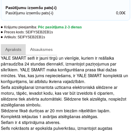
Pasūtījumu izņemšu pats(-i)
Pasūtījumu izņemšu pats(-i)
0,00€
Krājumu pieejamība:
Pēc pasūtījuma 2-3 dienas
Preces kods:
SEIFYSEB2EB1s
Artikuls:
SEIFYSEB2EB1s
Apraksts
Atsauksmes
YALE SMART seifi ir jauni tirgū un vienīgie, kuriem ir reāllaika
pārraudzība 24 stundas diennaktī, izmantojot paziņojumus par
sīkrīkiem. YALE SMART maka konfigurēšana prasa tikai dažas
minūtes. Viss, kas jums nepieciešams, ir YALE SMART komplektā un
konfigurējams, lai atbilstu ikviena vajadzībām.
Seifa aizslēgšanai izmantota uzticama elektroniskā slēdzene ar
motoru, tāpēc, ievadot kodu, kas var būt izveidots 6 cipariem,
slēdzene tiek atvērta automātiski. Slēdzene tiek aizslēgta, nospiežot
aizslēgšanas simbolu.
Slēdzene fiksē durtiņas ar 20 mm biezām niķelētām tapām.
Komplektā iekļautas 1 avārijas atslēgšanas atslēgas.
Seifam ir 4 stiprinājuma atveres.
Seifs nokrāsots ar epoksīda pulverkrāsu, izmantojot augstas