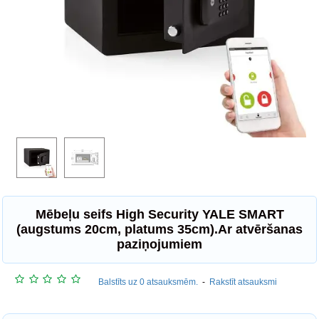
Mēbeļu seifs High Security YALE SMART
(augstums 20cm, platums 35cm).Ar atvēršanas
paziņojumiem
Balstīts uz 0 atsauksmēm.
-
Rakstīt atsauksmi