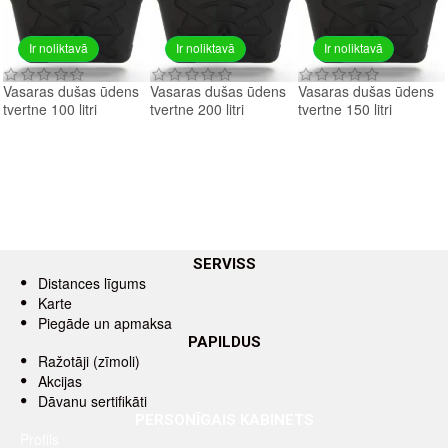
Ir noliktavā
Ir noliktavā
Ir noliktavā
Vasaras dušas ūdens
Vasaras dušas ūdens
Vasaras dušas ūdens
tvertne 100 litri
tvertne 200 litri
tvertne 150 litri
SERVISS
Distances līgums
Karte
Piegāde un apmaksa
PAPILDUS
Ražotāji (zīmoli)
Akcijas
Dāvanu sertifikāti
PERSONĪGAIS KABINETS
Profils