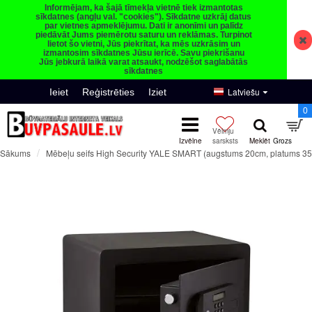
Informējam, ka šajā tīmekļa vietnē tiek izmantotas
sīkdatnes (angļu val. "cookies"). Sīkdatne uzkrāj datus
par vietnes apmeklējumu. Dati ir anonīmi un palīdz
piedāvāt Jums piemērotu saturu un reklāmas. Turpinot
lietot šo vietni, Jūs piekrītat, ka mēs uzkrāsim un
izmantosim sīkdatnes Jūsu ierīcē. Savu piekrišanu
Jūs jebkurā laikā varat atsaukt, nodzēšot saglabātās
sīkdatnes
Latviešu
Ieiet
Reģistrēties
Iziet
0
Mēbeļu seifs High Security YALE SMART (augstums 20cm, platums 35
Sākums