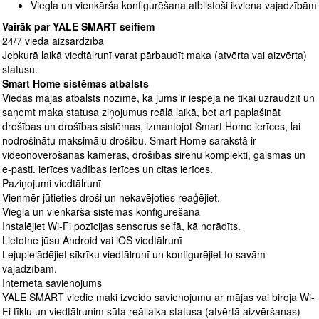
Viegla un vienkārša konfigurēšana atbilstoši ikviena vajadzībām
Vairāk par YALE SMART seifiem
24/7 vieda aizsardzība
Jebkurā laikā viedtālrunī varat pārbaudīt maka (atvērta vai aizvērta)
statusu.
Smart Home sistēmas atbalsts
Viedās mājas atbalsts nozīmē, ka jums ir iespēja ne tikai uzraudzīt un
saņemt maka statusa ziņojumus reālā laikā, bet arī paplašināt
drošības un drošības sistēmas, izmantojot Smart Home ierīces, lai
nodrošinātu maksimālu drošību. Smart Home sarakstā ir
videonovērošanas kameras, drošības sirēnu komplekti, gaismas un
e-pasti. ierīces vadības ierīces un citas ierīces.
Paziņojumi viedtālrunī
Vienmēr jūtieties droši un nekavējoties reaģējiet.
Viegla un vienkārša sistēmas konfigurēšana
Instalējiet Wi-Fi pozīcijas sensorus seifā, kā norādīts.
Lietotne jūsu Android vai iOS viedtālrunī
Lejupielādējiet sīkrīku viedtālrunī un konfigurējiet to savām
vajadzībām.
Interneta savienojums
YALE SMART viedie maki izveido savienojumu ar mājas vai biroja Wi-
Fi tīklu un viedtālrunim sūta reāllaika statusa (atvērtā aizvēršanas)