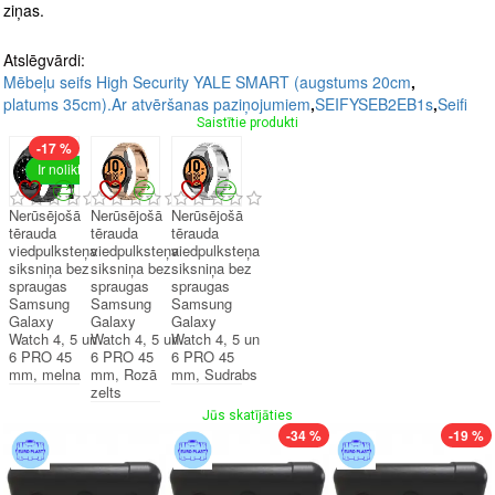
ziņas.
Atslēgvārdi:
Mēbeļu seifs High Security YALE SMART (augstums 20cm
,
platums 35cm).Ar atvēršanas paziņojumiem
,
SEIFYSEB2EB1s
,
Seifi
Saistītie produkti
-17 %
Ir noliktavā
Nerūsējošā
Nerūsējošā
Nerūsējošā
tērauda
tērauda
tērauda
viedpulksteņa
viedpulksteņa
viedpulksteņa
siksniņa bez
siksniņa bez
siksniņa bez
spraugas
spraugas
spraugas
Samsung
Samsung
Samsung
Galaxy
Galaxy
Galaxy
Watch 4, 5 un
Watch 4, 5 un
Watch 4, 5 un
6 PRO 45
6 PRO 45
6 PRO 45
mm, melna
mm, Rozā
mm, Sudrabs
zelts
Jūs skatījāties
-34 %
-19 %