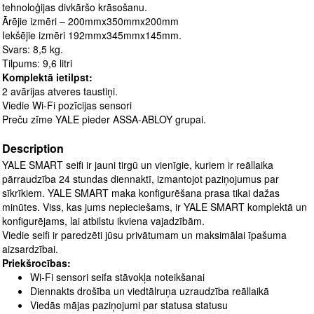
tehnoloģijas divkāršo krāsošanu.
Ārējie izmēri – 200mmx350mmx200mm
Iekšējie izmēri 192mmx345mmx145mm.
Svars: 8,5 kg.
Tilpums: 9,6 litri
Komplektā ietilpst:
2 avārijas atveres taustiņi.
Viedie Wi-Fi pozīcijas sensori
Preču zīme YALE pieder ASSA-ABLOY grupai.
Description
YALE SMART seifi ir jauni tirgū un vienīgie, kuriem ir reāllaika
pārraudzība 24 stundas diennaktī, izmantojot paziņojumus par
sīkrīkiem. YALE SMART maka konfigurēšana prasa tikai dažas
minūtes. Viss, kas jums nepieciešams, ir YALE SMART komplektā un
konfigurējams, lai atbilstu ikviena vajadzībām.
Viedie seifi ir paredzēti jūsu privātumam un maksimālai īpašuma
aizsardzībai.
Priekšrocības:
Wi-Fi sensori seifa stāvokļa noteikšanai
Diennakts drošība un viedtālruņa uzraudzība reāllaikā
Viedās mājas paziņojumi par statusa statusu