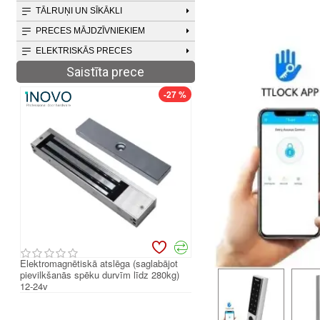
TĀLRUŅI UN SĪKĀKLI
PRECES MĀJDZĪVNIEKIEM
ELEKTRISKĀS PRECES
Saistīta prece
-27 %
Elektromagnētiskā atslēga (saglabājot
Elektromagnētiskā atslēga (s
pievilkšanās spēku durvīm līdz 280kg)
pievilkšanās spēku durvīm lī
12-24v