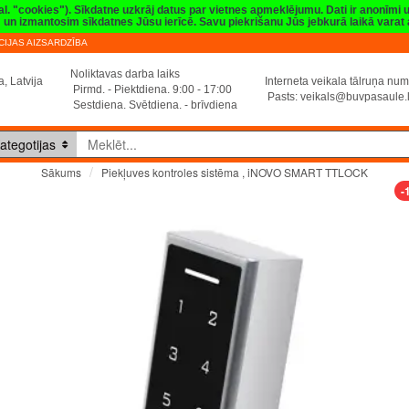
val. "cookies"). Sīkdatne uzkrāj datus par vietnes apmeklējumu. Dati ir anonīmi
sim un izmantosim sīkdatnes Jūsu ierīcē. Savu piekrišanu Jūs jebkurā laikā vara
IJAS AIZSARDZĪBA
Noliktavas darba laiks
, Latvija
Interneta veikala tālruņa n
Pirmd. - Piektdiena. 9:00 - 17:00
Pasts:
veikals@buvpasaule.
Sestdiena. Svētdiena. - brīvdiena
ategotijas
Piekļuves kontroles sistēma , iNOVO SMART TTLOCK
Sākums
-