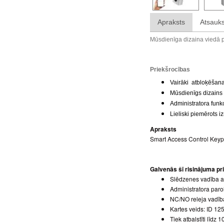
Apraksts
Atsauk
Mūsdienīga dizaina viedā
Priekšrocības
Vairāki atbloķēšana
Mūsdienīgs dizains
Administratora funkc
Lieliski piemērots 
Apraksts
Smart Access Control Keypa
Galvenās šī risinājuma pr
Slēdzenes vadība ar 
Administratora paro
NC/NO releja vadīb
Kartes veids: ID 1
Tiek atbalstīti līdz 1