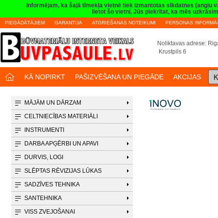
Informējam, ka šajā tīmekļa vietnē tiek izmantotas sīkdatnes (angļu 
lietot šo vietni, Jūs piekrītat, ka mēs uzkrā
PIEGĀDĀTĀJIEM
GARANTIJA
ATGRIEŠANAS NOTEIKUMI
PERSONAS INFORMĀC
Noliktavas adrese: Riga
Krustpils 6
K
KĀ NOPIRKT
PAŠIZVĒŠANA UN PIEGĀDE
AKCIJAS
MĀJĀM UN DĀRZAM
CELTNIECĪBAS MATERIĀLI
INSTRUMENTI
DARBA APĢĒRBI UN APAVI
DURVIS, LOGI
SLĒPTAS RĒVIZIJAS LŪKAS
SADZĪVES TEHNIKA
SANTEHNIKA
VISS ZVEJOŠANAI