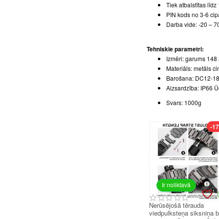
Tiek atbalstītas līd
PIN kods no 3-6 ci
Darba vide: -20 – 7
Tehniskie parametri:
Izmēri: garums 148
Materiāls: metāls ci
Barošana: DC12-1
Aizsardzība: IP66 Ū
Svars: 1000g
-1
Ir noliktavā
Nerūsējošā tērauda
viedpulksteņa siksniņa 