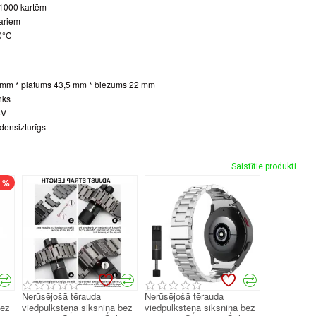
z 1000 kartēm
pariem
0°C
 mm * platums 43,5 mm * biezums 22 mm
nks
8V
densizturīgs
Saistītie produkti
7 %
Nerūsējošā tērauda
Nerūsējošā tērauda
bez
viedpulksteņa siksniņa bez
viedpulksteņa siksniņa bez