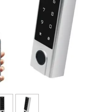
aglabājot
Pieskarieties pogai EXIT
dz 350kg)