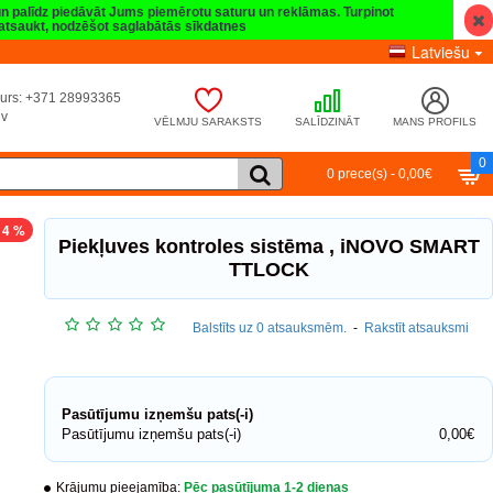
 un palīdz piedāvāt Jums piemērotu saturu un reklāmas. Turpinot
t atsaukt, nodzēšot saglabātās sīkdatnes
Latviešu
umurs: +371 28993365
lv
VĒLMJU SARAKSTS
SALĪDZINĀT
MANS PROFILS
0
0 prece(s) - 0,00€
14 %
Piekļuves kontroles sistēma , iNOVO SMART
TTLOCK
Balstīts uz 0 atsauksmēm.
-
Rakstīt atsauksmi
Pasūtījumu izņemšu pats(-i)
Pasūtījumu izņemšu pats(-i)
0,00€
Krājumu pieejamība:
Pēc pasūtījuma 1-2 dienas