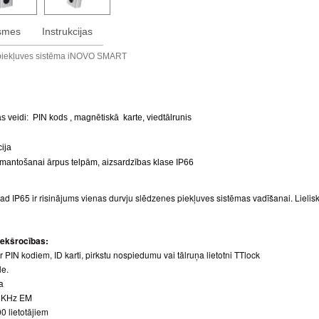
smes
Instrukcijas
 piekļuves sistēma iNOVO SMART
s veidi: PIN kods , magnētiskā karte, viedtālrunis
ija
izmantošanai ārpus telpām, aizsardzības klase IP66
d IP65 ir risinājums vienas durvju slēdzenes piekļuves sistēmas vadīšanai. Lieli
iekšrocības:
PIN kodiem, ID karti, pirkstu nospiedumu vai tālruņa lietotni TTlock
le.
a
25KHz EM
00 lietotājiem