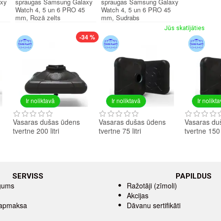
axy
spraugas Samsung Galaxy
spraugas Samsung Galaxy
Watch 4, 5 un 6 PRO 45
Watch 4, 5 un 6 PRO 45
mm, Rozā zelts
mm, Sudrabs
Jūs skatījāties
-34 %
Ir noliktavā
Ir noliktavā
Ir nolikt
Vasaras dušas ūdens
Vasaras dušas ūdens
Vasaras du
tvertne 200 litri
tvertne 75 litri
tvertne 150 l
SERVISS
PAPILDUS
īgums
Ražotāji (zīmoli)
Akcijas
 apmaksa
Dāvanu sertifikāti