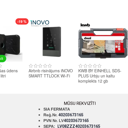
-19 %
avā
šas ūdens
Airbnb risinājums iNOVO
KWB BY EINHELL SDS-
itri
SMART TTLOCK Wi-Fi
PLUS Urbju un kaltu
komplekts 12 gb
MŪSU REKVIZĪTI
SIA FERMATA
Reģ.Nr.
40203673165
PVN Nr. LV
40203673165
SEPA:
LV08ZZZ40203673165