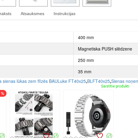
raksts
Atsauksmes
Instrukcijas
400 mm
Magnetiska PUSH slēdzene
250 mm
35 mm
sienas lūkas zem flīzēs BAULuke FT40x25
,
BLFT40x25
,
Sienas noņem
Saistītie produkti
7 %