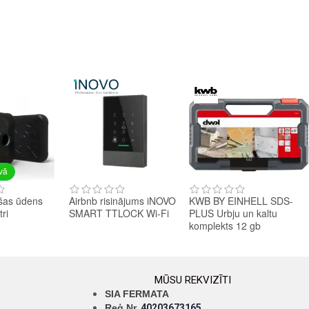
avā
šas ūdens
Airbnb risinājums iNOVO
KWB BY EINHELL SDS-
tri
SMART TTLOCK Wi-Fi
PLUS Urbju un kaltu
komplekts 12 gb
MŪSU REKVIZĪTI
SIA FERMATA
Reģ.Nr.
40203673165