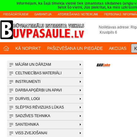
Informējam, ka šajā tīmekļa vietnē tiek izmantotas sīkdatnes (angļu 
lietot šo vietni, Jūs piekrītat, ka mēs uzkrā
PIEGĀDĀTĀJIEM
GARANTIJA
ATGRIEŠANAS NOTEIKUMI
PERSONAS INFORMĀC
Noliktavas adrese: Riga
Krustpils 6
K
KĀ NOPIRKT
PAŠIZVĒŠANA UN PIEGĀDE
AKCIJAS
MĀJĀM UN DĀRZAM
CELTNIECĪBAS MATERIĀLI
INSTRUMENTI
DARBA APĢĒRBI UN APAVI
DURVIS, LOGI
SLĒPTAS RĒVIZIJAS LŪKAS
SADZĪVES TEHNIKA
SANTEHNIKA
VISS ZVEJOŠANAI