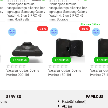
Nerūsējošā tērauda
Nerūsējošā tērauda
bez
viedpulksteņa siksniņa bez
viedpulksteņa siksniņa bez
axy
spraugas Samsung Galaxy
spraugas Samsung Galaxy
Watch 4, 5 un 6 PRO 45
Watch 4, 5 un 6 PRO 45
mm, Rozā zelts
mm, Sudrabs
Jūs skatījāties
-34 %
-19 %
Ir noliktavā
Ir noliktavā
Ir nolikt
Vasaras dušas ūdens
Vasaras dušas ūdens
Vasaras du
tvertne 200 litri
tvertne 150 litri
tvertne 75 li
SERVISS
PAPILDUS
īgums
Ražotāji (zīmoli)
Akcijas