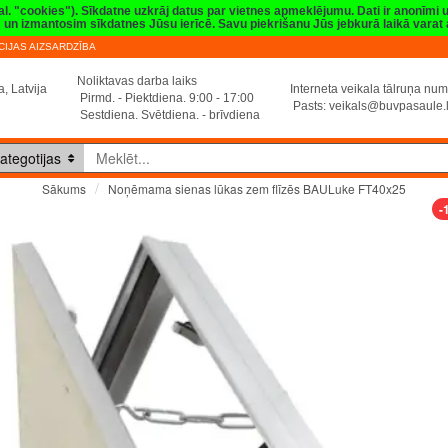
val. "cookies"). Sīkdatne uzkrāj datus par vietnes apmeklējumu. Dati ir anonīmi
sim un izmantosim sīkdatnes Jūsu ierīcē. Savu piekrišanu Jūs jebkurā laikā vara
IJAS AIZSARDZĪBA
Noliktavas darba laiks
, Latvija
Interneta veikala tālruņa n
Pirmd. - Piektdiena. 9:00 - 17:00
Pasts:
veikals@buvpasaule.
Sestdiena. Svētdiena. - brīvdiena
ategotijas
Noņēmama sienas lūkas zem flīzēs BAULuke FT40x25
Sākums
-