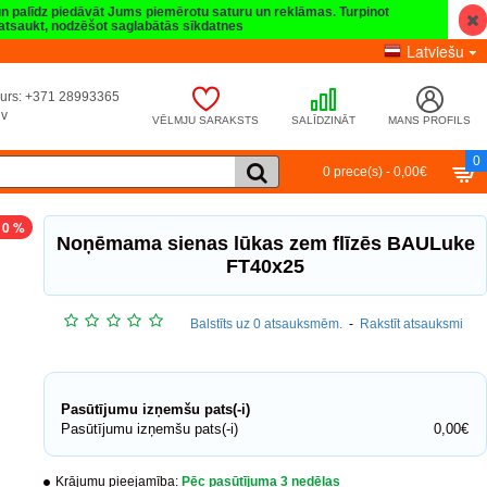
 un palīdz piedāvāt Jums piemērotu saturu un reklāmas. Turpinot
t atsaukt, nodzēšot saglabātās sīkdatnes
Latviešu
umurs: +371 28993365
lv
VĒLMJU SARAKSTS
SALĪDZINĀT
MANS PROFILS
0
0 prece(s) - 0,00€
10 %
Noņēmama sienas lūkas zem flīzēs BAULuke
FT40x25
Balstīts uz 0 atsauksmēm.
-
Rakstīt atsauksmi
Pasūtījumu izņemšu pats(-i)
Pasūtījumu izņemšu pats(-i)
0,00€
Krājumu pieejamība:
Pēc pasūtījuma 3 nedēļas