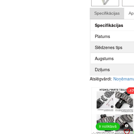
Specifikācijas
Ap
Specifikācijas
Platums
Slēdzenes tips
Augstums
Dziļums
Atslēgvārdi:
Noņēmama 
-1
Ir noliktavā