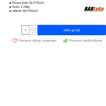
Preces kods:
BLFT40x25
Svars:
2.20kg
Artikuls:
BLFT40x25
Ielikt grozā
Pievienot vēlmju sarakstam
Pievienot salīdzināšanai