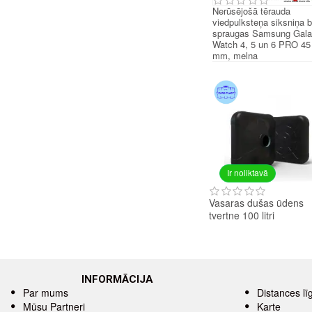
Nerūsējošā tērauda
viedpulksteņa siksniņa 
spraugas Samsung Gal
Watch 4, 5 un 6 PRO 45
mm, melna
Ir noliktavā
Vasaras dušas ūdens
tvertne 100 litri
INFORMĀCIJA
Par mums
Distances l
Mūsu Partneri
Karte