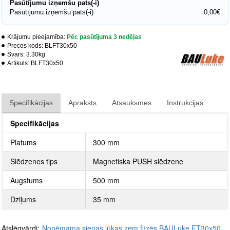
Pasūtījumu izņemšu pats(-i)
Pasūtījumu izņemšu pats(-i)
0,00€
Krājumu pieejamība:
Pēc pasūtījuma 3 nedēļas
Preces kods:
BLFT30x50
Svars:
3.30kg
Artikuls:
BLFT30x50
Specifikācijas
Apraksts
Atsauksmes
Instrukcijas
Specifikācijas
Platums
300 mm
Slēdzenes tips
Magnetiska PUSH slēdzene
Augstums
500 mm
Dziļums
35 mm
Atslēgvārdi:
Noņēmama sienas lūkas zem flīzēs BAULuke FT30x50
,