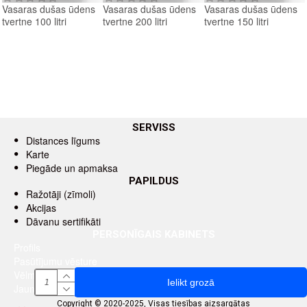
Vasaras dušas ūdens
Vasaras dušas ūdens
Vasaras dušas ūdens
tvertne 100 litri
tvertne 200 litri
tvertne 150 litri
SERVISS
Distances līgums
Karte
Piegāde un apmaksa
PAPILDUS
Ražotāji (zīmoli)
Akcijas
Dāvanu sertifikāti
PERSONĪGAIS KABINETS
Profils
Pasūtījumu vēsture
Vēlmju saraksts
Ielikt grozā
Jaunumu saņemšana pa e-pastu
Copyright © 2020-2025, Visas tiesības aizsargātas