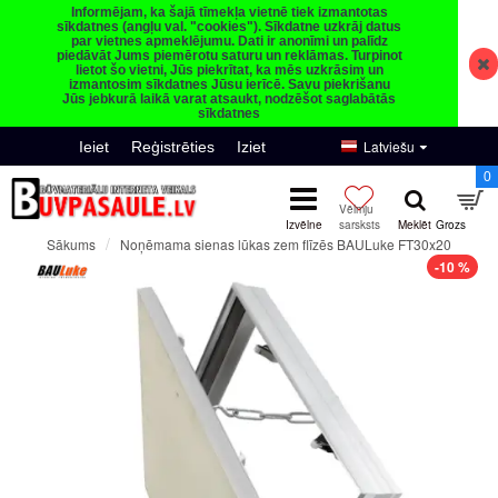
Informējam, ka šajā tīmekļa vietnē tiek izmantotas
sīkdatnes (angļu val. "cookies"). Sīkdatne uzkrāj datus
par vietnes apmeklējumu. Dati ir anonīmi un palīdz
piedāvāt Jums piemērotu saturu un reklāmas. Turpinot
lietot šo vietni, Jūs piekrītat, ka mēs uzkrāsim un
izmantosim sīkdatnes Jūsu ierīcē. Savu piekrišanu
Jūs jebkurā laikā varat atsaukt, nodzēšot saglabātās
sīkdatnes
Latviešu
Ieiet
Reģistrēties
Iziet
0
Noņēmama sienas lūkas zem flīzēs BAULuke FT30x20
Sākums
-10 %