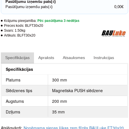
Pasūtījumu izņemšu pats(-i)
Pasūtījumu izņemšu pats(-i)
0,00€
Krājumu pieejamība:
Pēc pasūtījuma 3 nedēļas
Preces kods:
BLFT30x20
Svars:
1.50kg
Artikuls:
BLFT30x20
Specifikācijas
Apraksts
Atsauksmes
Instrukcijas
Specifikācijas
Platums
300 mm
Slēdzenes tips
Magnetiska PUSH slēdzene
Augstums
200 mm
Dziļums
35 mm
Atslēgvārdi:
Noņēmama sienas lūkas zem flīzēs BAULuke FT30x20
,