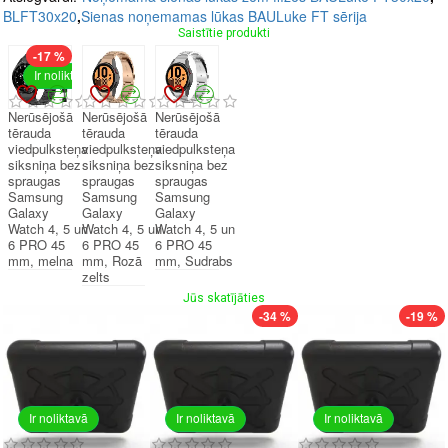
BLFT30x20
,
Sienas noņemamas lūkas BAULuke FT sērija
Saistītie produkti
-17 %
Ir noliktavā
Nerūsējošā
Nerūsējošā
Nerūsējošā
tērauda
tērauda
tērauda
viedpulksteņa
viedpulksteņa
viedpulksteņa
siksniņa bez
siksniņa bez
siksniņa bez
spraugas
spraugas
spraugas
Samsung
Samsung
Samsung
Galaxy
Galaxy
Galaxy
Watch 4, 5 un
Watch 4, 5 un
Watch 4, 5 un
6 PRO 45
6 PRO 45
6 PRO 45
mm, melna
mm, Rozā
mm, Sudrabs
zelts
Jūs skatījāties
-34 %
-19 %
Ir noliktavā
Ir noliktavā
Ir noliktavā