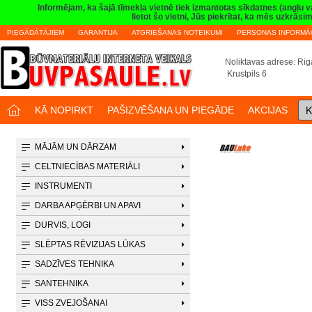
Informējam, ka šajā tīmekļa vietnē tiek izmantotas sīkdatnes (angļu 
lietot šo vietni, Jūs piekrītat, ka mēs uzkrā
PIEGĀDĀTĀJIEM
GARANTIJA
ATGRIEŠANAS NOTEIKUMI
PERSONAS INFORMĀC
Noliktavas adrese: Riga
Krustpils 6
K
KĀ NOPIRKT
PAŠIZVĒŠANA UN PIEGĀDE
AKCIJAS
MĀJĀM UN DĀRZAM
CELTNIECĪBAS MATERIĀLI
INSTRUMENTI
DARBA APĢĒRBI UN APAVI
DURVIS, LOGI
SLĒPTAS RĒVIZIJAS LŪKAS
SADZĪVES TEHNIKA
SANTEHNIKA
VISS ZVEJOŠANAI