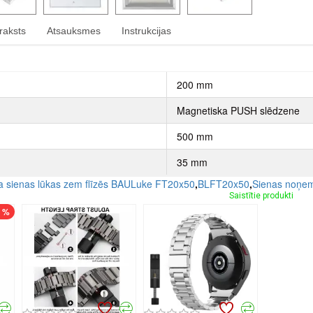
raksts
Atsauksmes
Instrukcijas
200 mm
Magnetiska PUSH slēdzene
500 mm
35 mm
sienas lūkas zem flīzēs BAULuke FT20x50
,
BLFT20x50
,
Sienas noņem
Saistītie produkti
7 %