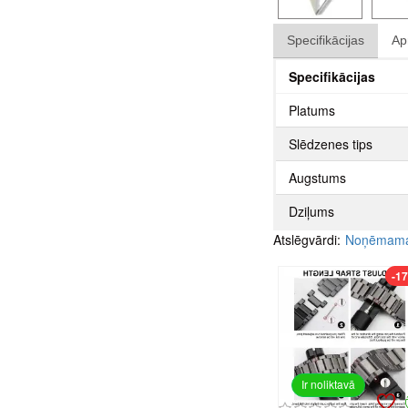
Specifikācijas
Ap
Specifikācijas
Platums
Slēdzenes tips
Augstums
Dziļums
Atslēgvārdi:
Noņēmama 
-1
Ir noliktavā