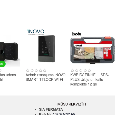
avā
šas ūdens
Airbnb risinājums iNOVO
KWB BY EINHELL SDS-
tri
SMART TTLOCK Wi-Fi
PLUS Urbju un kaltu
komplekts 12 gb
MŪSU REKVIZĪTI
SIA FERMATA
Reģ.Nr.
40203673165