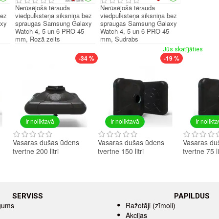
Nerūsējošā tērauda
Nerūsējošā tērauda
bez
viedpulksteņa siksniņa bez
viedpulksteņa siksniņa bez
axy
spraugas Samsung Galaxy
spraugas Samsung Galaxy
Watch 4, 5 un 6 PRO 45
Watch 4, 5 un 6 PRO 45
mm, Rozā zelts
mm, Sudrabs
Jūs skatījāties
-34 %
-19 %
Ir noliktavā
Ir noliktavā
Ir nolikt
Vasaras dušas ūdens
Vasaras dušas ūdens
Vasaras du
tvertne 200 litri
tvertne 150 litri
tvertne 75 li
SERVISS
PAPILDUS
īgums
Ražotāji (zīmoli)
Akcijas