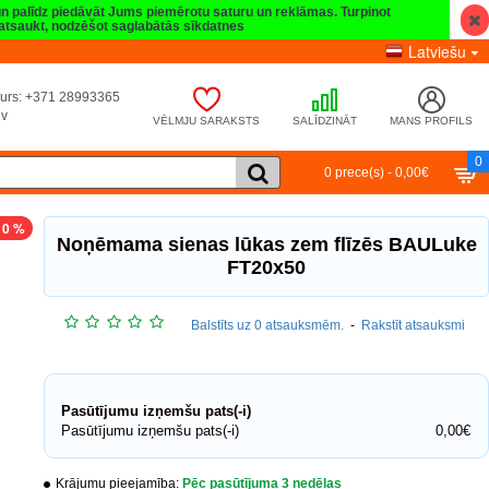
 un palīdz piedāvāt Jums piemērotu saturu un reklāmas. Turpinot
t atsaukt, nodzēšot saglabātās sīkdatnes
Latviešu
umurs: +371 28993365
lv
VĒLMJU SARAKSTS
SALĪDZINĀT
MANS PROFILS
0
0 prece(s) - 0,00€
10 %
Noņēmama sienas lūkas zem flīzēs BAULuke
FT20x50
Balstīts uz 0 atsauksmēm.
-
Rakstīt atsauksmi
Pasūtījumu izņemšu pats(-i)
Pasūtījumu izņemšu pats(-i)
0,00€
Krājumu pieejamība:
Pēc pasūtījuma 3 nedēļas