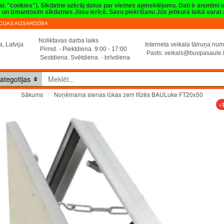
val. "cookies"). Sīkdatne uzkrāj datus par vietnes apmeklējumu. Dati ir anonīmi
sim un izmantosim sīkdatnes Jūsu ierīcē. Savu piekrišanu Jūs jebkurā laikā vara
IJAS AIZSARDZĪBA
Noliktavas darba laiks
, Latvija
Interneta veikala tālruņa n
Pirmd. - Piektdiena. 9:00 - 17:00
Pasts:
veikals@buvpasaule.
Sestdiena. Svētdiena. - brīvdiena
ategotijas
Noņēmama sienas lūkas zem flīzēs BAULuke FT20x50
Sākums
-