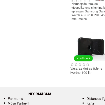
Nerūsējošā tērauda
viedpulksteņa siksniņa 
spraugas Samsung Gal
Watch 4, 5 un 6 PRO 45
mm, melna
Ir noliktavā
Vasaras dušas ūdens
tvertne 100 litri
INFORMĀCIJA
Par mums
Distances l
Mūsu Partneri
Karte