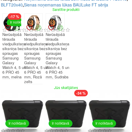
BLFT20x40
,
Sienas noņemamas lūkas BAULuke FT sērija
Saistītie produkti
-17 %
Ir noliktavā
Nerūsējošā
Nerūsējošā
Nerūsējošā
tērauda
tērauda
tērauda
viedpulksteņa
viedpulksteņa
viedpulksteņa
siksniņa bez
siksniņa bez
siksniņa bez
spraugas
spraugas
spraugas
Samsung
Samsung
Samsung
Galaxy
Galaxy
Galaxy
Watch 4, 5 un
Watch 4, 5 un
Watch 4, 5 un
6 PRO 45
6 PRO 45
6 PRO 45
mm, melna
mm, Rozā
mm, Sudrabs
zelts
Jūs skatījāties
-34 %
Ir noliktavā
Ir noliktavā
Ir noliktavā