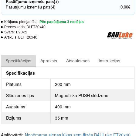
Pasūtījumu izņemšu pats(-i)
Pasūtījumu izņemšu pats(-i)
0,00€
Krājumu pieejamība:
Pēc pasūtījuma 3 nedēļas
Preces kods:
BLFT20x40
Svars:
1.90kg
Artikuls:
BLFT20x40
Specifikācijas
Apraksts
Atsauksmes
Instrukcijas
Specifikācijas
Platums
200 mm
Slēdzenes tips
Magnetiska PUSH slēdzene
Augstums
400 mm
Dziļums
35 mm
Atslēgvārdi:
Noņēmama sienas lūkas zem flīzēs BAULuke FT20x40
,