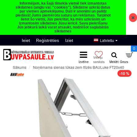
Informējam, ka šajā tīmekļa vietnē tiek izmantotas
sīkdatnes (angļu val. "cookies"). Sīkdatne uzkrāj datus
par vietnes apmeklējumu. Dati ir anonīmi un palīdz
piedāvāt Jums piemērotu saturu un reklāmas. Turpinot
lietot šo vietni, Jūs piekrītat, ka mēs uzkrāsim un
izmantosim sīkdatnes Jūsu ierīcē. Savu piekrišanu
Jūs jebkurā laikā varat atsaukt, nodzēšot saglabātās
sīkdatnes
Latviešu
Ieiet
Reģistrēties
Iziet
0
Noņēmama sienas lūkas zem flīzēs BAULuke FT20x40
Sākums
-10 %