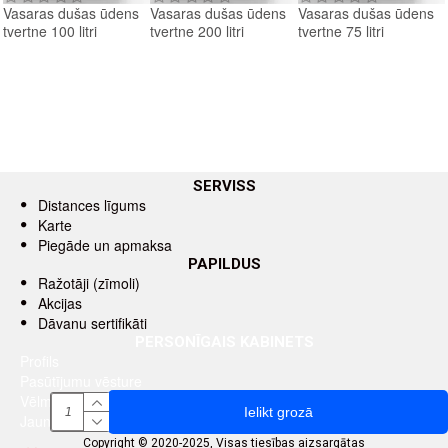
Vasaras dušas ūdens
Vasaras dušas ūdens
Vasaras dušas ūdens
tvertne 100 litri
tvertne 200 litri
tvertne 75 litri
SERVISS
Distances līgums
Karte
Piegāde un apmaksa
PAPILDUS
Ražotāji (zīmoli)
Akcijas
Dāvanu sertifikāti
PERSONĪGAIS KABINETS
Profils
Pasūtījumu vēsture
Vēlmju saraksts
Ielikt grozā
Jaunumu saņemšana pa e-pastu
Copyright © 2020-2025, Visas tiesības aizsargātas