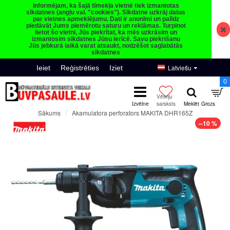
Informējam, ka šajā tīmekļa vietnē tiek izmantotas
sīkdatnes (angļu val. "cookies"). Sīkdatne uzkrāj datus
par vietnes apmeklējumu. Dati ir anonīmi un palīdz
piedāvāt Jums piemērotu saturu un reklāmas. Turpinot
lietot šo vietni, Jūs piekrītat, ka mēs uzkrāsim un
izmantosim sīkdatnes Jūsu ierīcē. Savu piekrišanu
Jūs jebkurā laikā varat atsaukt, nodzēšot saglabātās
sīkdatnes
Latviešu
Ieiet
Reģistrēties
Iziet
0
Akamulatora perforators MAKITA DHR165Z
Sākums
--10 %