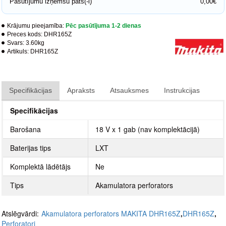
Pasūtījumu izņemšu pats(-i)
0,00€
Krājumu pieejamība:
Pēc pasūtījuma 1-2 dienas
Preces kods:
DHR165Z
Svars:
3.60kg
Artikuls:
DHR165Z
Specifikācijas
Apraksts
Atsauksmes
Instrukcijas
Specifikācijas
Barošana
18 V x 1 gab (nav komplektācijā)
Baterijas tips
LXT
Komplektā lādētājs
Ne
Tips
Akamulatora perforators
Atslēgvārdi:
Akamulatora perforators MAKITA DHR165Z
,
DHR165Z
,
Perforatori