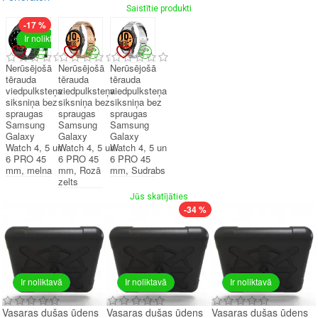
Saistītie produkti
-17 %
Ir noliktavā
Nerūsējošā
Nerūsējošā
Nerūsējošā
tērauda
tērauda
tērauda
viedpulksteņa
viedpulksteņa
viedpulksteņa
siksniņa bez
siksniņa bez
siksniņa bez
spraugas
spraugas
spraugas
Samsung
Samsung
Samsung
Galaxy
Galaxy
Galaxy
Watch 4, 5 un
Watch 4, 5 un
Watch 4, 5 un
6 PRO 45
6 PRO 45
6 PRO 45
mm, melna
mm, Rozā
mm, Sudrabs
zelts
Jūs skatījāties
-34 %
Ir noliktavā
Ir noliktavā
Ir noliktavā
Vasaras dušas ūdens
Vasaras dušas ūdens
Vasaras dušas ūdens