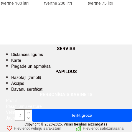
tvertne 100 litri
tvertne 200 litri
tvertne 75 litri
SERVISS
Distances līgums
Karte
Piegāde un apmaksa
PAPILDUS
Ražotāji (zīmoli)
Akcijas
Dāvanu sertifikāti
PERSONĪGAIS KABINETS
Profils
Pasūtījumu vēsture
Vēlmju saraksts
Ielikt grozā
Jaunumu saņemšana pa e-pastu
Copyright © 2020-2025, Visas tiesības aizsargātas
Pievienot vēlmju sarakstam
Pievienot salīdzināšanai