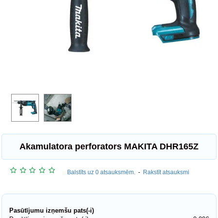
Akamulatora perforators MAKITA DHR165Z
Balstīts uz 0 atsauksmēm.
-
Rakstīt atsauksmi
Pasūtījumu izņemšu pats(-i)