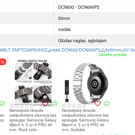
DCN692 / DCN690P2
50mm
metāls
Glūdas naglas, aglotajam
EWALT DNPTO28R50HDZ
,
priekš DCN692/DCN690P2
,
2
,
8x50mm
,
33°/3
Saistītie produkti
7 %
Nerūsējošā tērauda
Nerūsējošā tērauda
bez
viedpulksteņa siksniņa bez
viedpulksteņa siksniņa bez
axy
spraugas Samsung Galaxy
spraugas Samsung Galaxy
Watch 4, 5 un 6 PRO 45
Watch 4, 5 un 6 PRO 45
mm, Rozā zelts
mm, Sudrabs