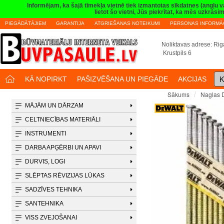
Informējam, ka šajā tīmekļa vietnē tiek izmantotas sīkdatnes (angļu 
lietot šo vietni, Jūs piekrītat, ka mēs uzkrā
PIEGĀDĀTĀJIEM
GARANTIJA
ATGRIEŠANAS NOTEIKUMI
PERSONAS INFORMĀC
Noliktavas adrese: Riga
Krustpils 6
K
KĀ NOPIRKT
PAŠIZVĒŠANA UN PIEGĀDE
AKCIJAS
Naglas 
Sākums
MĀJĀM UN DĀRZAM
CELTNIECĪBAS MATERIĀLI
INSTRUMENTI
DARBA APĢĒRBI UN APAVI
DURVIS, LOGI
SLĒPTAS RĒVIZIJAS LŪKAS
SADZĪVES TEHNIKA
SANTEHNIKA
VISS ZVEJOŠANAI