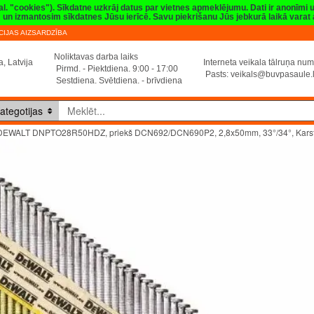
val. "cookies"). Sīkdatne uzkrāj datus par vietnes apmeklējumu. Dati ir anonīmi
sim un izmantosim sīkdatnes Jūsu ierīcē. Savu piekrišanu Jūs jebkurā laikā vara
IJAS AIZSARDZĪBA
Noliktavas darba laiks
, Latvija
Interneta veikala tālruņa n
Pirmd. - Piektdiena. 9:00 - 17:00
Pasts:
veikals@buvpasaule.
Sestdiena. Svētdiena. - brīvdiena
ategotijas
DEWALT DNPTO28R50HDZ, priekš DCN692/DCN690P2, 2,8x50mm, 33°/34°, Karsti 