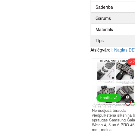
Saderība
Garums
Materiāls
Tips
Atslēgvārdi:
Naglas D
-1
Ir noliktavā
Nerūsējošā tērauda
viedpulksteņa siksniņa 
spraugas Samsung Gal
Watch 4, 5 un 6 PRO 45
mm, melna