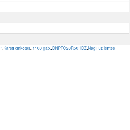
4°
,
Karsti cinkotas
,
,
1100 gab.
,
DNPTO28R50HDZ
,
Nagli uz lentes