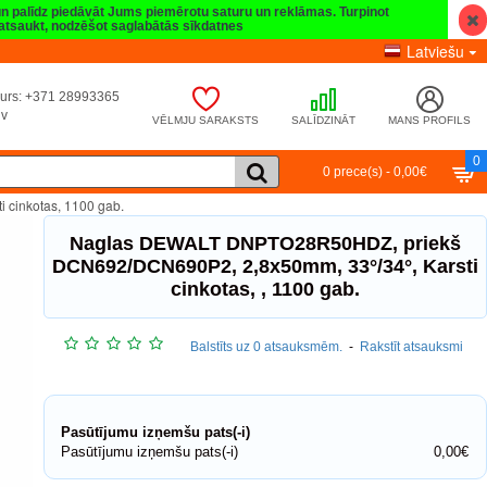
 un palīdz piedāvāt Jums piemērotu saturu un reklāmas. Turpinot
t atsaukt, nodzēšot saglabātās sīkdatnes
Latviešu
umurs: +371 28993365
lv
VĒLMJU SARAKSTS
SALĪDZINĀT
MANS PROFILS
0
0 prece(s) - 0,00€
cinkotas, 1100 gab.
Naglas DEWALT DNPTO28R50HDZ, priekš
DCN692/DCN690P2, 2,8x50mm, 33°/34°, Karsti
cinkotas, , 1100 gab.
Balstīts uz 0 atsauksmēm.
-
Rakstīt atsauksmi
Pasūtījumu izņemšu pats(-i)
Pasūtījumu izņemšu pats(-i)
0,00€