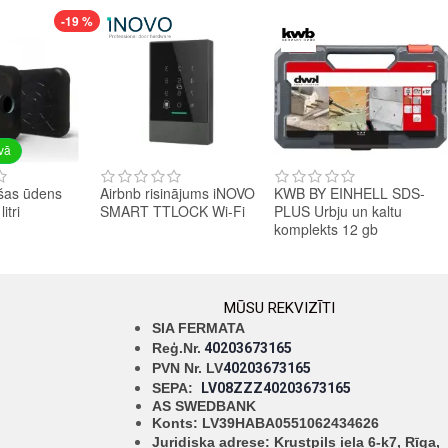
-19 %
avā
šas ūdens
Airbnb risinājums iNOVO
KWB BY EINHELL SDS-
itri
SMART TTLOCK Wi-Fi
PLUS Urbju un kaltu
komplekts 12 gb
MŪSU REKVIZĪTI
SIA FERMATA
Reģ.Nr.
40203673165
PVN Nr. LV
40203673165
SEPA:
LV08ZZZ40203673165
AS SWEDBANK
Konts: LV39HABA0551062434626
Juridiska adrese: Krustpils iela 6-k7, Rīga,