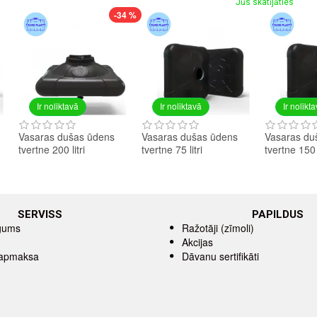
Jūs skatījāties
-34 %
Ir noliktavā
Ir noliktavā
Ir nolikt
Vasaras dušas ūdens
Vasaras dušas ūdens
Vasaras du
tvertne 200 litri
tvertne 75 litri
tvertne 150 l
SERVISS
PAPILDUS
īgums
Ražotāji (zīmoli)
Akcijas
 apmaksa
Dāvanu sertifikāti