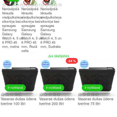
Nerūsējošā
Nerūsējošā
Nerūsējošā
tērauda
tērauda
tērauda
viedpulksteņa
viedpulksteņa
viedpulksteņa
siksniņa bez
siksniņa bez
siksniņa bez
spraugas
spraugas
spraugas
Samsung
Samsung
Samsung
Galaxy
Galaxy
Galaxy
Watch 4, 5 un
Watch 4, 5 un
Watch 4, 5 un
6 PRO 45
6 PRO 45
6 PRO 45
mm, melna
mm, Rozā
mm, Sudrabs
zelts
Jūs skatījāties
-34 %
Ir noliktavā
Ir noliktavā
Ir noliktavā
Vasaras dušas ūdens
Vasaras dušas ūdens
Vasaras dušas ūdens
tvertne 100 litri
tvertne 200 litri
tvertne 75 litri