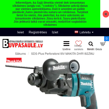
Informējam, ka šajā tīmekļa vietnē tiek izmantotas
sīkdatnes (angļu val. "cookies"). Sīkdatne uzkrāj datus
par vietnes apmeklējumu. Dati ir anonīmi un palīdz
piedāvāt Jums piemērotu saturu un reklāmas. Turpinot
lietot šo vietni, Jūs piekrītat, ka mēs uzkrāsim un
izmantosim sīkdatnes Jūsu ierīcē. Savu piekrišanu
Jūs jebkurā laikā varat atsaukt, nodzēšot saglabātās
sīkdatnes
Latviešu
Ieiet
Reģistrēties
Iziet
0
SDS-Plus Perforators18V MAKITA DHR182ZWJ
Sākums