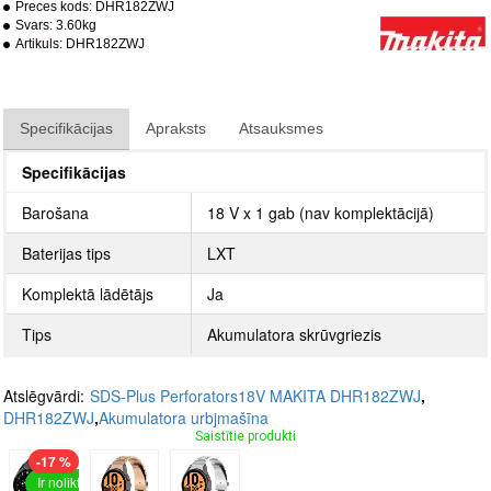
Preces kods:
DHR182ZWJ
Svars:
3.60kg
Artikuls:
DHR182ZWJ
Specifikācijas
Apraksts
Atsauksmes
Specifikācijas
Barošana
18 V x 1 gab (nav komplektācijā)
Baterijas tips
LXT
Komplektā lādētājs
Ja
Tips
Akumulatora skrūvgriezis
Atslēgvārdi:
SDS-Plus Perforators18V MAKITA DHR182ZWJ
,
DHR182ZWJ
,
Akumulatora urbjmašīna
Saistītie produkti
-17 %
Ir noliktavā