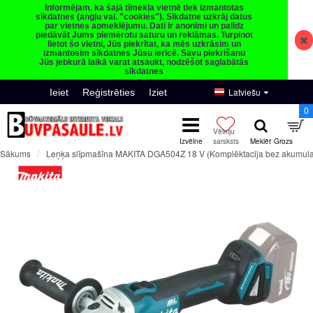
Informējam, ka šajā tīmekļa vietnē tiek izmantotas
sīkdatnes (angļu val. "cookies"). Sīkdatne uzkrāj datus
par vietnes apmeklējumu. Dati ir anonīmi un palīdz
piedāvāt Jums piemērotu saturu un reklāmas. Turpinot
lietot šo vietni, Jūs piekrītat, ka mēs uzkrāsim un
izmantosim sīkdatnes Jūsu ierīcē. Savu piekrišanu
Jūs jebkurā laikā varat atsaukt, nodzēšot saglabātās
sīkdatnes
Latviešu
Ieiet
Reģistrēties
Iziet
0
Leņķa slīpmašīna MAKITA DGA504Z 18 V (Komplēktacija bez akumulat
Sākums