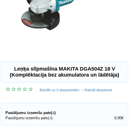
Leņķa slīpmašīna MAKITA DGA504Z 18 V
(Komplēktacija bez akumulatora un lādētāja)
Balstīts uz 0 atsauksmēm.
-
Rakstīt atsauksmi
Pasūtījumu izņemšu pats(-i)
Pasūtījumu izņemšu pats(-i)
0,00€