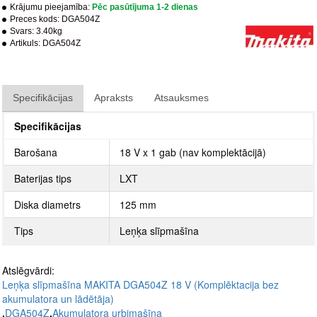
Krājumu pieejamība:
Pēc pasūtījuma 1-2 dienas
Preces kods:
DGA504Z
Svars:
3.40kg
Artikuls:
DGA504Z
Specifikācijas
Apraksts
Atsauksmes
Specifikācijas
Barošana
18 V x 1 gab (nav komplektācijā)
Baterijas tips
LXT
Diska diametrs
125 mm
Tips
Leņķa slīpmašīna
Atslēgvārdi:
Leņķa slīpmašīna MAKITA DGA504Z 18 V (Komplēktacija bez
akumulatora un lādētāja)
,
DGA504Z
,
Akumulatora urbjmašīna