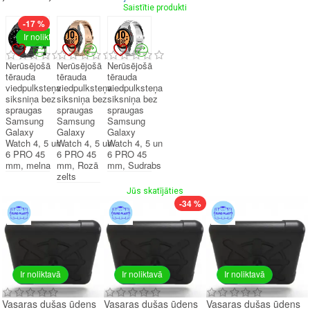
Saistītie produkti
-17 %
Ir noliktavā
Nerūsējošā
Nerūsējošā
Nerūsējošā
tērauda
tērauda
tērauda
viedpulksteņa
viedpulksteņa
viedpulksteņa
siksniņa bez
siksniņa bez
siksniņa bez
spraugas
spraugas
spraugas
Samsung
Samsung
Samsung
Galaxy
Galaxy
Galaxy
Watch 4, 5 un
Watch 4, 5 un
Watch 4, 5 un
6 PRO 45
6 PRO 45
6 PRO 45
mm, melna
mm, Rozā
mm, Sudrabs
zelts
Jūs skatījāties
-34 %
Ir noliktavā
Ir noliktavā
Ir noliktavā
Vasaras dušas ūdens
Vasaras dušas ūdens
Vasaras dušas ūdens