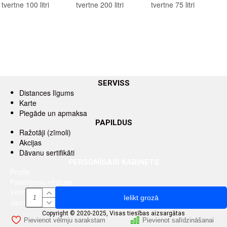
tvertne 100 litri
tvertne 200 litri
tvertne 75 litri
SERVISS
Distances līgums
Karte
Piegāde un apmaksa
PAPILDUS
Ražotāji (zīmoli)
Akcijas
Dāvanu sertifikāti
PERSONĪGAIS KABINETS
Profils
Pasūtījumu vēsture
Vēlmju saraksts
Ielikt grozā
Jaunumu saņemšana pa e-pastu
Copyright © 2020-2025, Visas tiesības aizsargātas
Pievienot vēlmju sarakstam
Pievienot salīdzināšanai