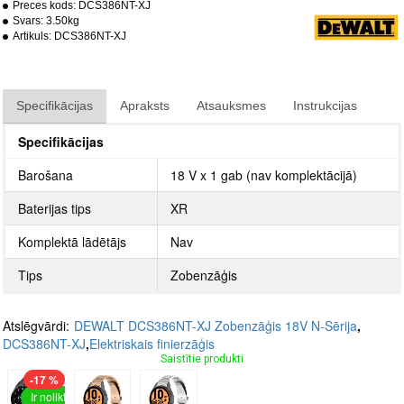
Preces kods:
DCS386NT-XJ
Svars:
3.50kg
Artikuls:
DCS386NT-XJ
Specifikācijas
Apraksts
Atsauksmes
Instrukcijas
Specifikācijas
Barošana
18 V x 1 gab (nav komplektācijā)
Baterijas tips
XR
Komplektā lādētājs
Nav
Tips
Zobenzāģis
Atslēgvārdi:
DEWALT DCS386NT-XJ Zobenzāģis 18V N-Sērija
,
DCS386NT-XJ
,
Elektriskais finierzāģis
Saistītie produkti
-17 %
Ir noliktavā