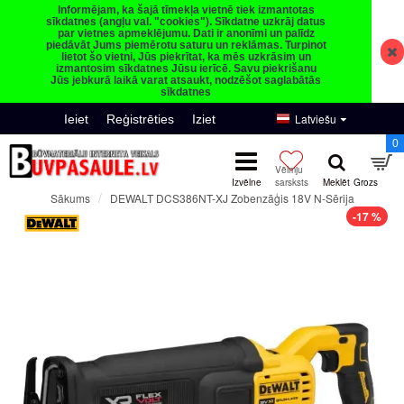
Informējam, ka šajā tīmekļa vietnē tiek izmantotas
sīkdatnes (angļu val. "cookies"). Sīkdatne uzkrāj datus
par vietnes apmeklējumu. Dati ir anonīmi un palīdz
piedāvāt Jums piemērotu saturu un reklāmas. Turpinot
lietot šo vietni, Jūs piekrītat, ka mēs uzkrāsim un
izmantosim sīkdatnes Jūsu ierīcē. Savu piekrišanu
Jūs jebkurā laikā varat atsaukt, nodzēšot saglabātās
sīkdatnes
Latviešu
Ieiet
Reģistrēties
Iziet
0
DEWALT DCS386NT-XJ Zobenzāģis 18V N-Sērija
Sākums
-17 %