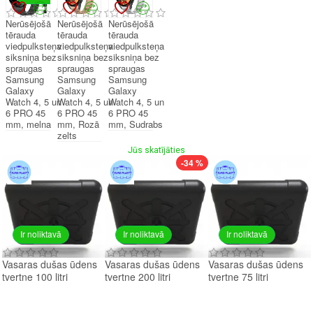
Nerūsējošā
Nerūsējošā
Nerūsējošā
tērauda
tērauda
tērauda
viedpulksteņa
viedpulksteņa
viedpulksteņa
siksniņa bez
siksniņa bez
siksniņa bez
spraugas
spraugas
spraugas
Samsung
Samsung
Samsung
Galaxy
Galaxy
Galaxy
Watch 4, 5 un
Watch 4, 5 un
Watch 4, 5 un
6 PRO 45
6 PRO 45
6 PRO 45
mm, melna
mm, Rozā
mm, Sudrabs
zelts
Jūs skatījāties
-34 %
Ir noliktavā
Ir noliktavā
Ir noliktavā
Vasaras dušas ūdens
Vasaras dušas ūdens
Vasaras dušas ūdens
tvertne 100 litri
tvertne 200 litri
tvertne 75 litri