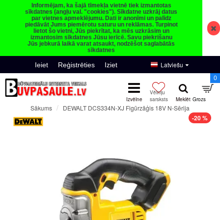
Informējam, ka šajā tīmekļa vietnē tiek izmantotas
sīkdatnes (angļu val. "cookies"). Sīkdatne uzkrāj datus
par vietnes apmeklējumu. Dati ir anonīmi un palīdz
piedāvāt Jums piemērotu saturu un reklāmas. Turpinot
lietot šo vietni, Jūs piekrītat, ka mēs uzkrāsim un
izmantosim sīkdatnes Jūsu ierīcē. Savu piekrišanu
Jūs jebkurā laikā varat atsaukt, nodzēšot saglabātās
sīkdatnes
Latviešu
Ieiet
Reģistrēties
Iziet
0
DEWALT DCS334N-XJ Figūrzāģis 18V N-Sērija
Sākums
-20 %