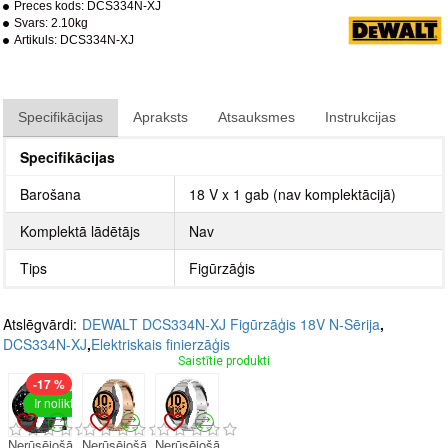
Preces kods:
DCS334N-XJ
Svars:
2.10kg
Artikuls:
DCS334N-XJ
Specifikācijas
Apraksts
Atsauksmes
Instrukcijas
Specifikācijas
Barošana
18 V x 1 gab (nav komplektācijā)
Komplektā lādētājs
Nav
Tips
Figūrzāģis
Atslēgvārdi:
DEWALT DCS334N-XJ Figūrzāģis 18V N-Sērija
,
DCS334N-XJ
,
Elektriskais finierzāģis
Saistītie produkti
-17 %
Ir noliktavā
Nerūsējošā
Nerūsējošā
Nerūsējošā