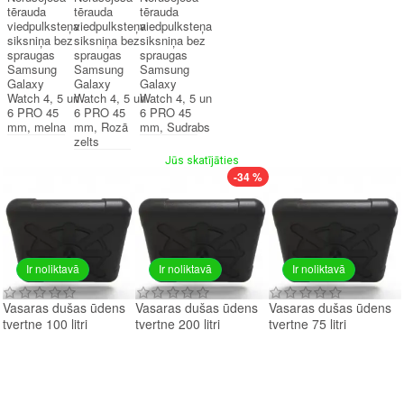
tērauda
tērauda
tērauda
viedpulksteņa
viedpulksteņa
viedpulksteņa
siksniņa bez
siksniņa bez
siksniņa bez
spraugas
spraugas
spraugas
Samsung
Samsung
Samsung
Galaxy
Galaxy
Galaxy
Watch 4, 5 un
Watch 4, 5 un
Watch 4, 5 un
6 PRO 45
6 PRO 45
6 PRO 45
mm, melna
mm, Rozā
mm, Sudrabs
zelts
Jūs skatījāties
-34 %
Ir noliktavā
Ir noliktavā
Ir noliktavā
Vasaras dušas ūdens
Vasaras dušas ūdens
Vasaras dušas ūdens
tvertne 100 litri
tvertne 200 litri
tvertne 75 litri