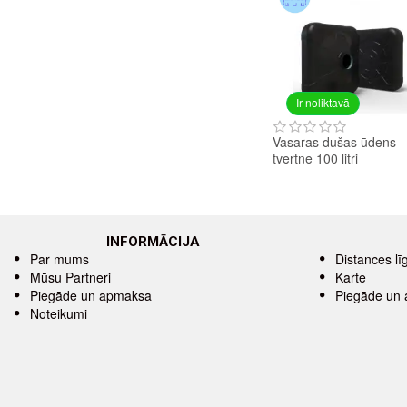
Ir noliktavā
Vasaras dušas ūdens
tvertne 100 litri
INFORMĀCIJA
Par mums
Distances l
Mūsu Partneri
Karte
Piegāde un apmaksa
Piegāde un
Noteikumi