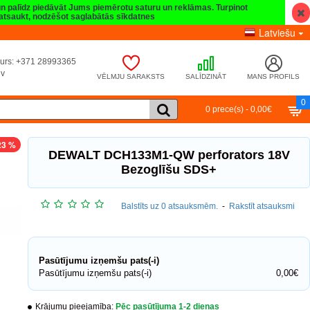
 un palīdz piedāvāt Jums piemērotu saturu un reklāmas. Turpinot
t atsaukt, nodzēšot saglabātās sīkdatnes
Latviešu
umurs: +371 28993365
lv
VĒLMJU SARAKSTS
SALĪDZINĀT
MANS PROFILS
0
0 prece(s) - 0,00€
23 %
DEWALT DCH133M1-QW perforators 18V
Bezoglīšu SDS+
Balstīts uz 0 atsauksmēm.
-
Rakstīt atsauksmi
Pasūtījumu izņemšu pats(-i)
Pasūtījumu izņemšu pats(-i)
0,00€
Krājumu pieejamība:
Pēc pasūtījuma 1-2 dienas