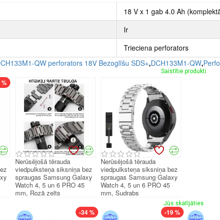
18 V x 1 gab 4.0 Ah (komplektā
Ir
Trieciena perforators
H133M1-QW perforators 18V Bezoglīšu SDS+
,
DCH133M1-QW
,
Perfo
Saistītie produkti
7 %
Nerūsējošā tērauda
Nerūsējošā tērauda
bez
viedpulksteņa siksniņa bez
viedpulksteņa siksniņa bez
axy
spraugas Samsung Galaxy
spraugas Samsung Galaxy
Watch 4, 5 un 6 PRO 45
Watch 4, 5 un 6 PRO 45
mm, Rozā zelts
mm, Sudrabs
Jūs skatījāties
-34 %
-19 %