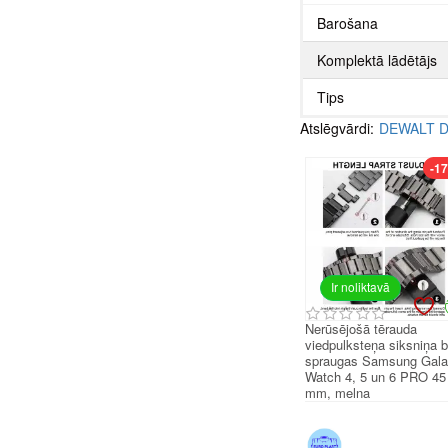
Barošana
Komplektā lādētājs
Tips
Atslēgvārdi:
DEWALT DC
-1
Ir noliktavā
Nerūsējošā tērauda
viedpulksteņa siksniņa 
spraugas Samsung Gal
Watch 4, 5 un 6 PRO 45
mm, melna