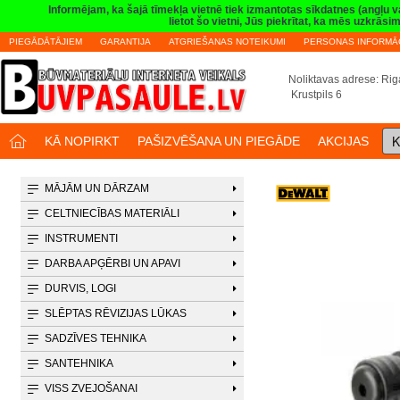
Informējam, ka šajā tīmekļa vietnē tiek izmantotas sīkdatnes (angļu 
lietot šo vietni, Jūs piekrītat, ka mēs uzkrā
PIEGĀDĀTĀJIEM
GARANTIJA
ATGRIEŠANAS NOTEIKUMI
PERSONAS INFORMĀC
Noliktavas adrese: Riga
Krustpils 6
K
KĀ NOPIRKT
PAŠIZVĒŠANA UN PIEGĀDE
AKCIJAS
MĀJĀM UN DĀRZAM
CELTNIECĪBAS MATERIĀLI
INSTRUMENTI
DARBA APĢĒRBI UN APAVI
DURVIS, LOGI
SLĒPTAS RĒVIZIJAS LŪKAS
SADZĪVES TEHNIKA
SANTEHNIKA
VISS ZVEJOŠANAI