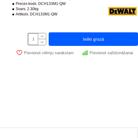
Preces kods:
DCH133M1-QW
Svars:
2.30kg
Artikuls:
DCH133M1-QW
Ielikt grozā
Pievienot vēlmju sarakstam
Pievienot salīdzināšanai