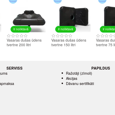
Ir noliktavā
Ir noliktavā
Ir nolikt
Vasaras dušas ūdens
Vasaras dušas ūdens
Vasaras du
tvertne 200 litri
tvertne 150 litri
tvertne 75 li
SERVISS
PAPILDUS
īgums
Ražotāji (zīmoli)
Akcijas
 apmaksa
Dāvanu sertifikāti