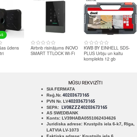
avā
šas ūdens
Airbnb risinājums iNOVO
KWB BY EINHELL SDS-
tri
SMART TTLOCK Wi-Fi
PLUS Urbju un kaltu
komplekts 12 gb
MŪSU REKVIZĪTI
SIA FERMATA
Reģ.Nr.
40203673165
PVN Nr. LV
40203673165
SEPA:
LV08ZZZ40203673165
AS SWEDBANK
Konts: LV39HABA0551062434626
Juridiska adrese: Krustpils iela 6-k7, Rīga,
LATVIA LV-1073
Faktiska adrese: Krustpils iela 6,