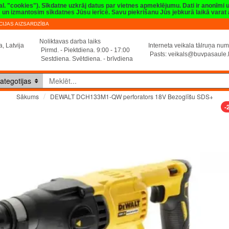
val. "cookies"). Sīkdatne uzkrāj datus par vietnes apmeklējumu. Dati ir anonīmi
sim un izmantosim sīkdatnes Jūsu ierīcē. Savu piekrišanu Jūs jebkurā laikā vara
IJAS AIZSARDZĪBA
Noliktavas darba laiks
, Latvija
Interneta veikala tālruņa n
Pirmd. - Piektdiena. 9:00 - 17:00
Pasts:
veikals@buvpasaule.
Sestdiena. Svētdiena. - brīvdiena
ategotijas
DEWALT DCH133M1-QW perforators 18V Bezoglīšu SDS+
Sākums
-