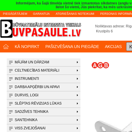
Informējam, ka šajā tīmekļa vietnē tiek izmantotas sīkdatnes (angļu 
lietot šo vietni, Jūs piekrītat, ka mēs uzkrā
PIEGĀDĀTĀJIEM
GARANTIJA
ATGRIEŠANAS NOTEIKUMI
PERSONAS INFORMĀC
Noliktavas adrese: Riga
Krustpils 6
K
KĀ NOPIRKT
PAŠIZVĒŠANA UN PIEGĀDE
AKCIJAS
MĀJĀM UN DĀRZAM
CELTNIECĪBAS MATERIĀLI
INSTRUMENTI
DARBA APĢĒRBI UN APAVI
DURVIS, LOGI
SLĒPTAS RĒVIZIJAS LŪKAS
SADZĪVES TEHNIKA
SANTEHNIKA
VISS ZVEJOŠANAI