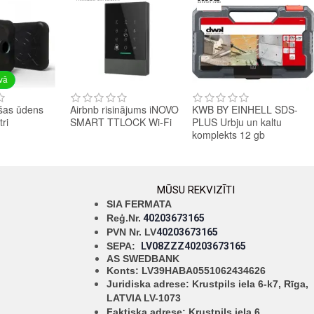
avā
šas ūdens
Airbnb risinājums iNOVO
KWB BY EINHELL SDS-
tri
SMART TTLOCK Wi-Fi
PLUS Urbju un kaltu
komplekts 12 gb
MŪSU REKVIZĪTI
SIA FERMATA
Reģ.Nr.
40203673165
PVN Nr. LV
40203673165
SEPA:
LV08ZZZ40203673165
AS SWEDBANK
Konts: LV39HABA0551062434626
Juridiska adrese: Krustpils iela 6-k7, Rīga,
LATVIA LV-1073
Faktiska adrese: Krustpils iela 6,