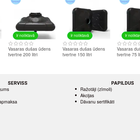
Ir noliktavā
Ir noliktavā
Ir nolikt
Vasaras dušas ūdens
Vasaras dušas ūdens
Vasaras du
tvertne 200 litri
tvertne 150 litri
tvertne 75 li
SERVISS
PAPILDUS
īgums
Ražotāji (zīmoli)
Akcijas
 apmaksa
Dāvanu sertifikāti