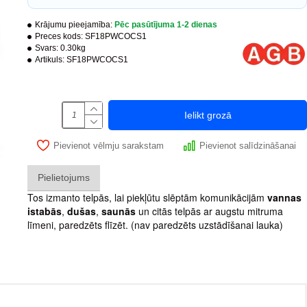
Krājumu pieejamība:
Pēc pasūtījuma 1-2 dienas
Preces kods:
SF18PWCOCS1
Svars:
0.30kg
Artikuls:
SF18PWCOCS1
Ielikt grozā
Pievienot vēlmju sarakstam
Pievienot salīdzināšanai
Pielietojums
Tos izmanto telpās, lai piekļūtu slēptām komunikācijām
vannas
istabās
,
dušas
,
saunās
un citās telpās ar augstu mitruma
līmeni, paredzēts flīzēt. (nav paredzēts uzstādīšanai lauka)