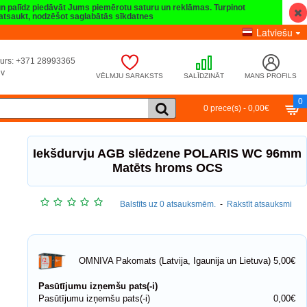
 un palīdz piedāvāt Jums piemērotu saturu un reklāmas. Turpinot
t atsaukt, nodzēšot saglabātās sīkdatnes
Latviešu
umurs: +371 28993365
lv
VĒLMJU SARAKSTS
SALĪDZINĀT
MANS PROFILS
0
0 prece(s) - 0,00€
Iekšdurvju AGB slēdzene POLARIS WC 96mm
Matēts hroms OCS
Balstīts uz 0 atsauksmēm.
-
Rakstīt atsauksmi
5,00€
OMNIVA Pakomats (Latvija, Igaunija un Lietuva)
Pasūtījumu izņemšu pats(-i)
Pasūtījumu izņemšu pats(-i)
0,00€