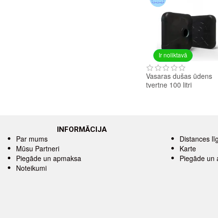
Ir noliktavā
Vasaras dušas ūdens
tvertne 100 litri
INFORMĀCIJA
Par mums
Distances l
Mūsu Partneri
Karte
Piegāde un apmaksa
Piegāde un
Noteikumi