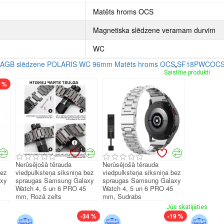
Matēts hroms OCS
Magnetiska slēdzene veramam durvim
WC
u AGB slēdzene POLARIS WC 96mm Matēts hroms OCS
,
SF18PWCOC
Saistītie produkti
7 %
Nerūsējošā tērauda
Nerūsējošā tērauda
bez
viedpulksteņa siksniņa bez
viedpulksteņa siksniņa bez
axy
spraugas Samsung Galaxy
spraugas Samsung Galaxy
Watch 4, 5 un 6 PRO 45
Watch 4, 5 un 6 PRO 45
mm, Rozā zelts
mm, Sudrabs
Jūs skatījāties
-34 %
-19 %