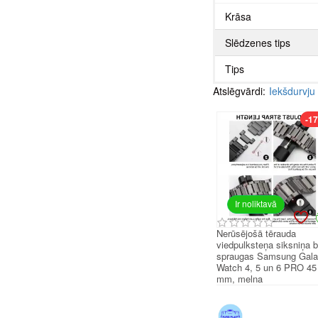
Krāsa
Slēdzenes tips
Tips
Atslēgvārdi:
Iekšdurvj
-1
Ir noliktavā
Nerūsējošā tērauda
viedpulksteņa siksniņa 
spraugas Samsung Gal
Watch 4, 5 un 6 PRO 45
mm, melna