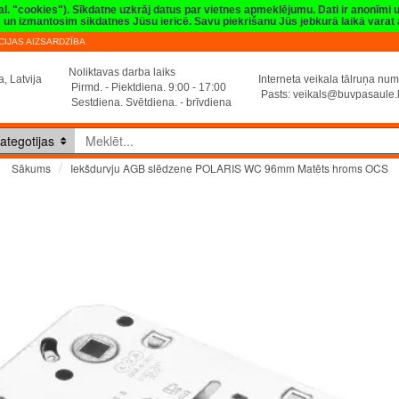
val. "cookies"). Sīkdatne uzkrāj datus par vietnes apmeklējumu. Dati ir anonīmi
sim un izmantosim sīkdatnes Jūsu ierīcē. Savu piekrišanu Jūs jebkurā laikā vara
IJAS AIZSARDZĪBA
Noliktavas darba laiks
, Latvija
Interneta veikala tālruņa n
Pirmd. - Piektdiena. 9:00 - 17:00
Pasts:
veikals@buvpasaule.
Sestdiena. Svētdiena. - brīvdiena
ategotijas
Iekšdurvju AGB slēdzene POLARIS WC 96mm Matēts hroms OCS
Sākums