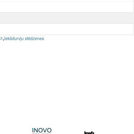
S1
,
Iekšdurvju slēdzenes