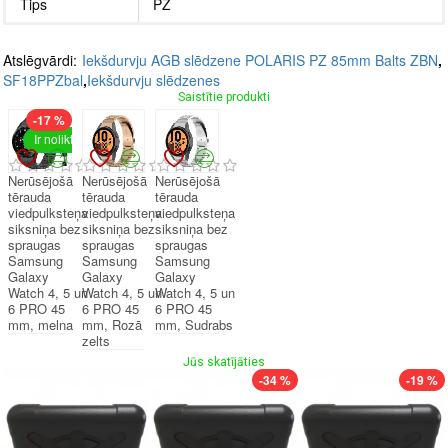
Tips
PZ
Atslēgvārdi:
Iekšdurvju AGB slēdzene POLARIS PZ 85mm Balts ZBN
,
SF18PPZbal
,
Iekšdurvju slēdzenes
Saistītie produkti
-17 %
Ir noliktavā
Nerūsējošā
Nerūsējošā
Nerūsējošā
tērauda
tērauda
tērauda
viedpulksteņa
viedpulksteņa
viedpulksteņa
siksniņa bez
siksniņa bez
siksniņa bez
spraugas
spraugas
spraugas
Samsung
Samsung
Samsung
Galaxy
Galaxy
Galaxy
Watch 4, 5 un
Watch 4, 5 un
Watch 4, 5 un
6 PRO 45
6 PRO 45
6 PRO 45
mm, melna
mm, Rozā
mm, Sudrabs
zelts
Jūs skatījāties
-34 %
-19 %