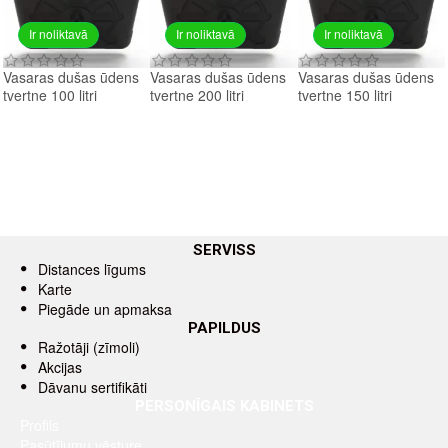
Ir noliktavā
Ir noliktavā
Ir noliktavā
Vasaras dušas ūdens
Vasaras dušas ūdens
Vasaras dušas ūdens
tvertne 100 litri
tvertne 200 litri
tvertne 150 litri
SERVISS
Distances līgums
Karte
Piegāde un apmaksa
PAPILDUS
Ražotāji (zīmoli)
Akcijas
Dāvanu sertifikāti
PERSONĪGAIS KABINETS
Profils
Pasūtījumu vēsture