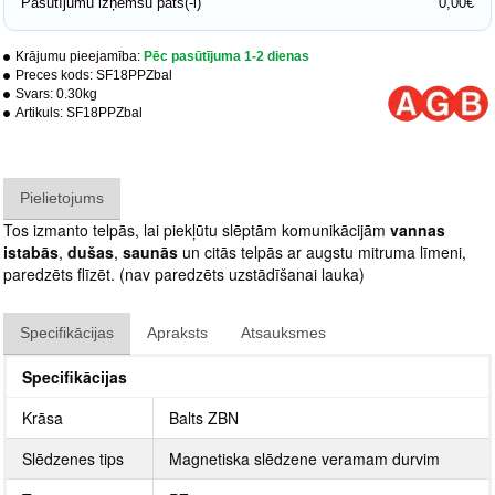
Pasūtījumu izņemšu pats(-i)
0,00€
Krājumu pieejamība:
Pēc pasūtījuma 1-2 dienas
Preces kods:
SF18PPZbal
Svars:
0.30kg
Artikuls:
SF18PPZbal
Pielietojums
Tos izmanto telpās, lai piekļūtu slēptām komunikācijām
vannas
istabās
,
dušas
,
saunās
un citās telpās ar augstu mitruma līmeni,
paredzēts flīzēt. (nav paredzēts uzstādīšanai lauka)
Specifikācijas
Apraksts
Atsauksmes
Specifikācijas
Krāsa
Balts ZBN
Slēdzenes tips
Magnetiska slēdzene veramam durvim