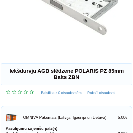
Iekšdurvju AGB slēdzene POLARIS PZ 85mm
Balts ZBN
Balstīts uz 0 atsauksmēm.
-
Rakstīt atsauksmi
5,00€
OMNIVA Pakomats (Latvija, Igaunija un Lietuva)
Pasūtījumu izņemšu pats(-i)