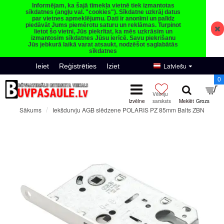
Informējam, ka šajā tīmekļa vietnē tiek izmantotas
sīkdatnes (angļu val. "cookies"). Sīkdatne uzkrāj datus
par vietnes apmeklējumu. Dati ir anonīmi un palīdz
piedāvāt Jums piemērotu saturu un reklāmas. Turpinot
lietot šo vietni, Jūs piekrītat, ka mēs uzkrāsim un
izmantosim sīkdatnes Jūsu ierīcē. Savu piekrišanu
Jūs jebkurā laikā varat atsaukt, nodzēšot saglabātās
sīkdatnes
Latviešu
Ieiet
Reģistrēties
Iziet
0
Iekšdurvju AGB slēdzene POLARIS PZ 85mm Balts ZBN
Sākums