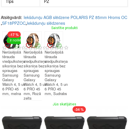
Tips
PZ
Atslēgvārdi:
Iekšdurvju AGB slēdzene POLARIS PZ 85mm Hroms OC
,
SF18PPZOC
,
Iekšdurvju slēdzenes
Saistītie produkti
-17 %
Ir noliktavā
Nerūsējošā
Nerūsējošā
Nerūsējošā
tērauda
tērauda
tērauda
viedpulksteņa
viedpulksteņa
viedpulksteņa
siksniņa bez
siksniņa bez
siksniņa bez
spraugas
spraugas
spraugas
Samsung
Samsung
Samsung
Galaxy
Galaxy
Galaxy
Watch 4, 5 un
Watch 4, 5 un
Watch 4, 5 un
6 PRO 45
6 PRO 45
6 PRO 45
mm, melna
mm, Rozā
mm, Sudrabs
zelts
Jūs skatījāties
-34 %