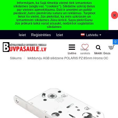
Informējam, ka šajā tīmekļa vietnē tiek izmantotas
sīkdatnes (angļu val. "cookies"). Sīkdatne uzkrāj datus
par vietnes apmeklējumu. Dati ir anonīmi un palīdz
piedāvāt Jums piemērotu saturu un reklāmas. Turpinot
lietot šo vietni, Jūs piekrītat, ka mēs uzkrāsim un
izmantosim sīkdatnes Jūsu ierīcē. Savu piekrišanu
Jūs jebkurā laikā varat atsaukt, nodzēšot saglabātās
sīkdatnes
Latviešu
Ieiet
Reģistrēties
Iziet
0
Iekšdurvju AGB slēdzene POLARIS PZ 85mm Hroms OC
Sākums