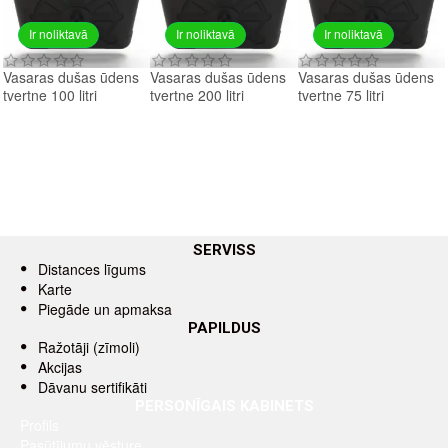
Ir noliktavā
Ir noliktavā
Ir noliktavā
Vasaras dušas ūdens
Vasaras dušas ūdens
Vasaras dušas ūdens
tvertne 100 litri
tvertne 200 litri
tvertne 75 litri
SERVISS
Distances līgums
Karte
Piegāde un apmaksa
PAPILDUS
Ražotāji (zīmoli)
Akcijas
Dāvanu sertifikāti
PERSONĪGAIS KABINETS
Profils
Pasūtījumu vēsture