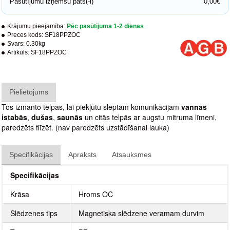
Pasūtījumu izņemšu pats(-i)
0,00€
Krājumu pieejamība:
Pēc pasūtījuma 1-2 dienas
Preces kods:
SF18PPZOC
Svars:
0.30kg
Artikuls:
SF18PPZOC
Pielietojums
Tos izmanto telpās, lai piekļūtu slēptām komunikācijām
vannas
istabās
,
dušas
,
saunās
un citās telpās ar augstu mitruma līmeni,
paredzēts flīzēt. (nav paredzēts uzstādīšanai lauka)
Specifikācijas
Apraksts
Atsauksmes
Specifikācijas
Krāsa
Hroms OC
Slēdzenes tips
Magnetiska slēdzene veramam durvim