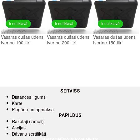
Ir noliktavā
Ir noliktavā
Ir noliktavā
Vasaras dušas ūdens
Vasaras dušas ūdens
Vasaras dušas ūdens
tvertne 100 litri
tvertne 200 litri
tvertne 150 litri
SERVISS
Distances līgums
Karte
Piegāde un apmaksa
PAPILDUS
Ražotāji (zīmoli)
Akcijas
Dāvanu sertifikāti
PERSONĪGAIS KABINETS