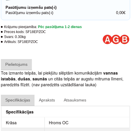
Pasūtījumu izņemšu pats(-i)
Pasūtījumu izņemšu pats(-i)
0,00€
Krājumu pieejamība:
Pēc pasūtījuma 1-2 dienas
Preces kods:
SF18EPZOC
Svars:
0.30kg
Artikuls:
SF18EPZOC
Pielietojums
Tos izmanto telpās, lai piekļūtu slēptām komunikācijām
vannas
istabās
,
dušas
,
saunās
un citās telpās ar augstu mitruma līmeni,
paredzēts flīzēt. (nav paredzēts uzstādīšanai lauka)
Specifikācijas
Apraksts
Atsauksmes
Specifikācijas
Krāsa
Hroms OC