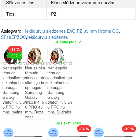
Slēdzenes tips
Klusa slēdzene veramam durvim
Tips
PZ
Atslēgvārdi:
Iekšdurvju slēdzenes EVO PZ 85 mm Hroms OC
,
SF18EPZOC
,
Iekšdurvju slēdzenes
Saistītie produkti
-17 %
Ir noliktavā
Nerūsējošā
Nerūsējošā
Nerūsējošā
tērauda
tērauda
tērauda
viedpulksteņa
viedpulksteņa
viedpulksteņa
siksniņa bez
siksniņa bez
siksniņa bez
spraugas
spraugas
spraugas
Samsung
Samsung
Samsung
Galaxy
Galaxy
Galaxy
Watch 4, 5 un
Watch 4, 5 un
Watch 4, 5 un
6 PRO 45
6 PRO 45
6 PRO 45
mm, melna
mm, Rozā
mm, Sudrabs
zelts
Jūs skatījāties
-34 %
-19 %