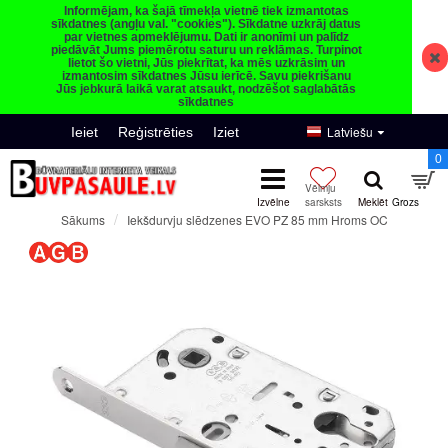
Informējam, ka šajā tīmekļa vietnē tiek izmantotas
sīkdatnes (angļu val. "cookies"). Sīkdatne uzkrāj datus
par vietnes apmeklējumu. Dati ir anonīmi un palīdz
piedāvāt Jums piemērotu saturu un reklāmas. Turpinot
lietot šo vietni, Jūs piekrītat, ka mēs uzkrāsim un
izmantosim sīkdatnes Jūsu ierīcē. Savu piekrišanu
Jūs jebkurā laikā varat atsaukt, nodzēšot saglabātās
sīkdatnes
Latviešu
Ieiet
Reģistrēties
Iziet
0
Iekšdurvju slēdzenes EVO PZ 85 mm Hroms OC
Sākums