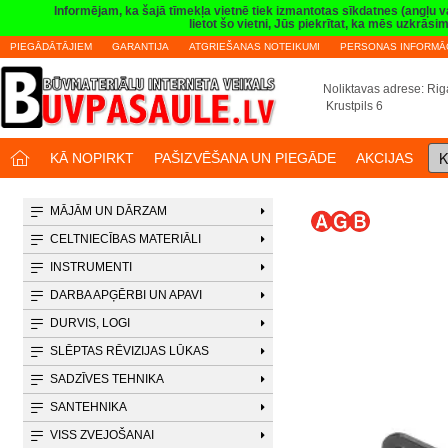
Informējam, ka šajā tīmekļa vietnē tiek izmantotas sīkdatnes (angļu 
lietot šo vietni, Jūs piekrītat, ka mēs uzkrā
PIEGĀDĀTĀJIEM
GARANTIJA
ATGRIEŠANAS NOTEIKUMI
PERSONAS INFORMĀC
Noliktavas adrese: Riga
Krustpils 6
K
KĀ NOPIRKT
PAŠIZVĒŠANA UN PIEGĀDE
AKCIJAS
MĀJĀM UN DĀRZAM
CELTNIECĪBAS MATERIĀLI
INSTRUMENTI
DARBA APĢĒRBI UN APAVI
DURVIS, LOGI
SLĒPTAS RĒVIZIJAS LŪKAS
SADZĪVES TEHNIKA
SANTEHNIKA
VISS ZVEJOŠANAI