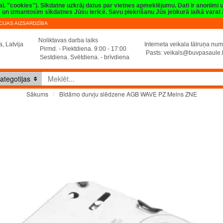
val. "cookies"). Sīkdatne uzkrāj datus par vietnes apmeklējumu. Dati ir anonīmi
sim un izmantosim sīkdatnes Jūsu ierīcē. Savu piekrišanu Jūs jebkurā laikā vara
IJAS AIZSARDZĪBA
Noliktavas darba laiks
, Latvija
Interneta veikala tālruņa n
Pirmd. - Piektdiena. 9:00 - 17:00
Pasts:
veikals@buvpasaule.
Sestdiena. Svētdiena. - brīvdiena
ategotijas
Bīdāmo durvju slēdzene AGB WAVE PZ Melns ZNE
Sākums