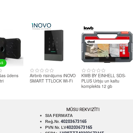
avā
šas ūdens
Airbnb risinājums iNOVO
KWB BY EINHELL SDS-
tri
SMART TTLOCK Wi-Fi
PLUS Urbju un kaltu
komplekts 12 gb
MŪSU REKVIZĪTI
SIA FERMATA
Reģ.Nr.
40203673165
PVN Nr. LV
40203673165