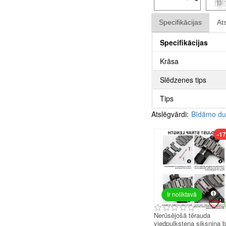
Specifikācijas
At
Specifikācijas
Krāsa
Slēdzenes tips
Tips
Atslēgvārdi:
Bīdāmo du
-1
Ir noliktavā
Nerūsējošā tērauda
viedpulksteņa siksniņa 