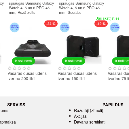
axy
spraugas Samsung Galaxy
spraugas Samsung Galaxy
Watch 4, 5 un 6 PRO 45
Watch 4, 5 un 6 PRO 45
mm, Rozā zelts
mm, Sudrabs
Jūs skatījāties
-34 %
-19 %
Ir noliktavā
Ir noliktavā
Ir nolikt
Vasaras dušas ūdens
Vasaras dušas ūdens
Vasaras du
tvertne 200 litri
tvertne 150 litri
tvertne 75 li
SERVISS
PAPILDUS
īgums
Ražotāji (zīmoli)
Akcijas
 apmaksa
Dāvanu sertifikāti