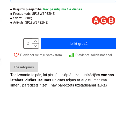
Krājumu pieejamība:
Pēc pasūtījuma 1-2 dienas
Preces kods:
SF18WSPZZNE
Svars:
0.30kg
Artikuls:
SF18WSPZZNE
Ielikt grozā
Pievienot vēlmju sarakstam
Pievienot salīdzināšanai
Pielietojums
Tos izmanto telpās, lai piekļūtu slēptām komunikācijām
vannas
istabās
,
dušas
,
saunās
un citās telpās ar augstu mitruma
līmeni, paredzēts flīzēt. (nav paredzēts uzstādīšanai lauka)
SCI Bronza OGR
Sledzene AGB F16 SCI OS (Bīdamiem
durviem)