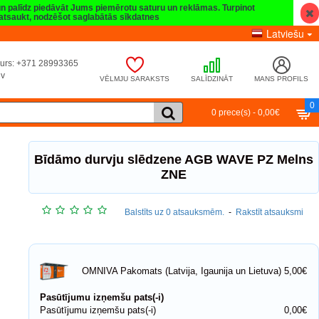
 un palīdz piedāvāt Jums piemērotu saturu un reklāmas. Turpinot
t atsaukt, nodzēšot saglabātās sīkdatnes
Latviešu
umurs: +371 28993365
lv
VĒLMJU SARAKSTS
SALĪDZINĀT
MANS PROFILS
0
0 prece(s) - 0,00€
Bīdāmo durvju slēdzene AGB WAVE PZ Melns
ZNE
Balstīts uz 0 atsauksmēm.
-
Rakstīt atsauksmi
5,00€
OMNIVA Pakomats (Latvija, Igaunija un Lietuva)
Pasūtījumu izņemšu pats(-i)
Pasūtījumu izņemšu pats(-i)
0,00€