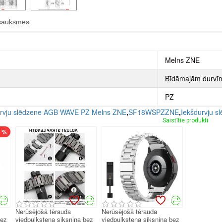
sauksmes
Melns ZNE
Bīdāmajām durvī
PZ
rvju slēdzene AGB WAVE PZ Melns ZNE
,
SF18WSPZZNE
,
Iekšdurvju s
Saistītie produkti
7 %
Nerūsējošā tērauda
Nerūsējošā tērauda
bez
viedpulksteņa siksniņa bez
viedpulksteņa siksniņa bez