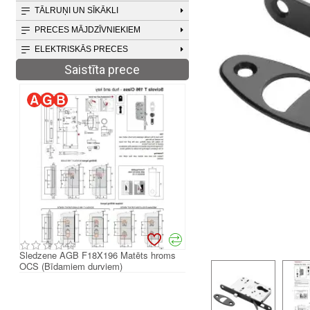
TĀLRUŅI UN SĪKĀKLI
PRECES MĀJDZĪVNIEKIEM
ELEKTRISKĀS PRECES
Saistīta prece
Sledzene AGB F18X196 Matēts hroms
Sledzene AGB F18X196 Mel
OCS (Bīdamiem durviem)
(Bīdamiem durviem)