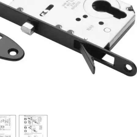
ns ZNE
Sledzene AGB F18X196 Balts ZBN
Sledzene AGB F16 
(Bīdamiem durviem)
(Bīdamiem durviem)