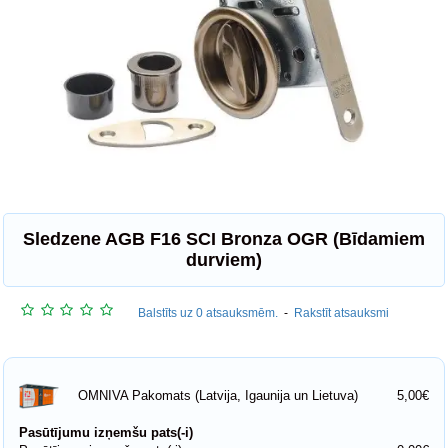
Sledzene AGB F16 SCI Bronza OGR (Bīdamiem
durviem)
Balstīts uz 0 atsauksmēm.
-
Rakstīt atsauksmi
5,00€
OMNIVA Pakomats (Latvija, Igaunija un Lietuva)
Pasūtījumu izņemšu pats(-i)