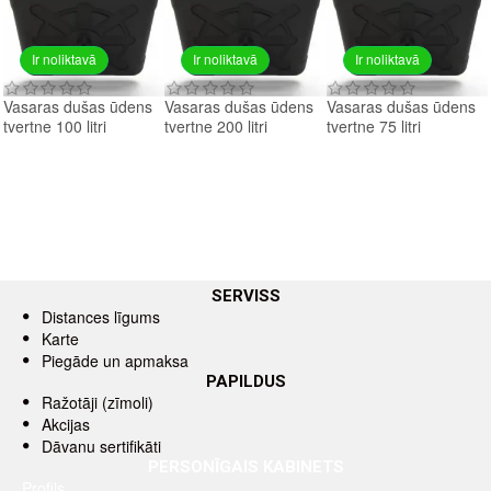
Ir noliktavā
Ir noliktavā
Ir noliktavā
Vasaras dušas ūdens
Vasaras dušas ūdens
Vasaras dušas ūdens
tvertne 100 litri
tvertne 200 litri
tvertne 75 litri
SERVISS
Distances līgums
Karte
Piegāde un apmaksa
PAPILDUS
Ražotāji (zīmoli)
Akcijas
Dāvanu sertifikāti
PERSONĪGAIS KABINETS
Profils