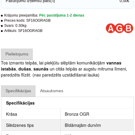
Pasūtījumu izņemšu pats(-i)
0,00€
Krājumu pieejamība:
Pēc pasūtījuma 1-2 dienas
Preces kods:
SF16OGRAGB
Svars:
0.30kg
Artikuls:
SF16OGRAGB
Pielietojums
Tos izmanto telpās, lai piekļūtu slēptām komunikācijām
vannas
istabās
,
dušas
,
saunās
un citās telpās ar augstu mitruma līmeni,
paredzēts flīzēt. (nav paredzēts uzstādīšanai lauka)
Specifikācijas
Atsauksmes
Specifikācijas
Krāsa
Bronza OGR
Slēdzenes tips
Bīdāmajām durvīm