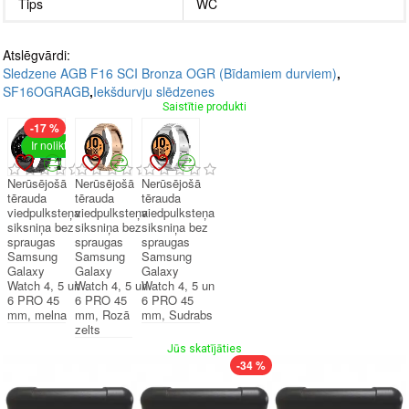
Tips
WC
Atslēgvārdi:
Sledzene AGB F16 SCI Bronza OGR (Bīdamiem durviem)
,
SF16OGRAGB
,
Iekšdurvju slēdzenes
Saistītie produkti
-17 %
Ir noliktavā
Nerūsējošā
Nerūsējošā
Nerūsējošā
tērauda
tērauda
tērauda
viedpulksteņa
viedpulksteņa
viedpulksteņa
siksniņa bez
siksniņa bez
siksniņa bez
spraugas
spraugas
spraugas
Samsung
Samsung
Samsung
Galaxy
Galaxy
Galaxy
Watch 4, 5 un
Watch 4, 5 un
Watch 4, 5 un
6 PRO 45
6 PRO 45
6 PRO 45
mm, melna
mm, Rozā
mm, Sudrabs
zelts
Jūs skatījāties
-34 %