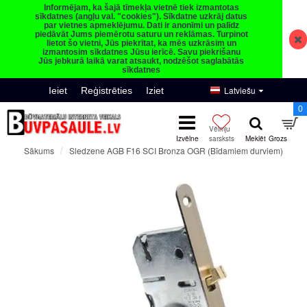
Informējam, ka šajā tīmekļa vietnē tiek izmantotas
sīkdatnes (angļu val. "cookies"). Sīkdatne uzkrāj datus
par vietnes apmeklējumu. Dati ir anonīmi un palīdz
piedāvāt Jums piemērotu saturu un reklāmas. Turpinot
lietot šo vietni, Jūs piekrītat, ka mēs uzkrāsim un
izmantosim sīkdatnes Jūsu ierīcē. Savu piekrišanu
Jūs jebkurā laikā varat atsaukt, nodzēšot saglabātās
sīkdatnes
Latviešu
Ieiet
Reģistrēties
Iziet
0
Sledzene AGB F16 SCI Bronza OGR (Bīdamiem durviem)
Sākums