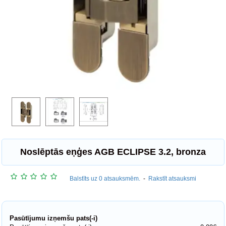
Noslēptās eņģes AGB ECLIPSE 3.2, bronza
Balstīts uz 0 atsauksmēm.
-
Rakstīt atsauksmi
Pasūtījumu izņemšu pats(-i)