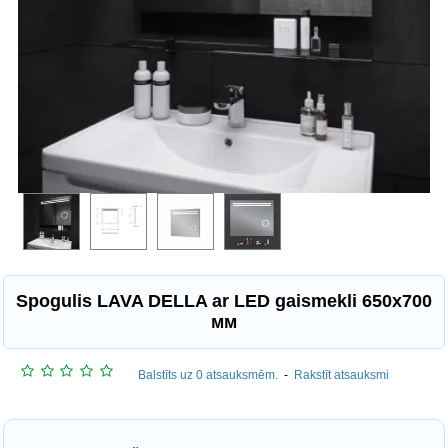
Spogulis LAVA DELLA ar LED gaismekli 650x700
мм
Balstīts uz 0 atsauksmēm.
-
Rakstīt atsauksmi