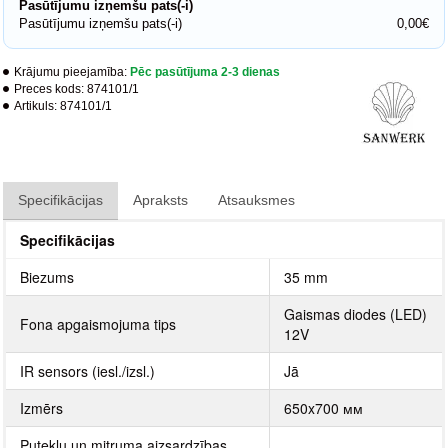
Pasūtījumu izņemšu pats(-i)
Pasūtījumu izņemšu pats(-i)
0,00€
Krājumu pieejamība:
Pēc pasūtījuma 2-3 dienas
Preces kods:
874101/1
Artikuls:
874101/1
Specifikācijas
Apraksts
Atsauksmes
Specifikācijas
Biezums
35 mm
Gaismas diodes (LED)
Fona apgaismojuma tips
12V
IR sensors (iesl./izsl.)
Jā
Izmērs
650x700 мм
Putekļu un mitruma aizsardzības