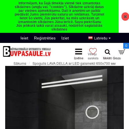
Informējam, ka šajā tīmekļa vietnē tiek izmantotas
sīkdatnes (angļu val. "cookies"). Sīkdatne uzkrāj datus
par vietnes apmeklējumu. Dati ir anonīmi un palīdz
piedāvāt Jums piemērotu saturu un reklāmas. Turpinot
lietot šo vietni, Jūs piekrītat, ka mēs uzkrāsim un
izmantosim sīkdatnes Jūsu ierīcē. Savu piekrišanu
Jūs jebkurā laikā varat atsaukt, nodzēšot saglabātās
sīkdatnes
Latviešu
Ieiet
Reģistrēties
Iziet
0
Spogulis LAVA DELLA ar LED gaismekli 650x700 мм
Sākums