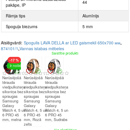
44
pakāpe, IP
Rāmja tips
Alumīnijs
Spoguļa biezums
5 mm
Atslēgvārdi:
Spogulis LAVA DELLA ar LED gaismekli 650x700 мм
,
874101/1
,
Vannas istabas mēbeles
Saistītie produkti
-17 %
Ir noliktavā
Nerūsējošā
Nerūsējošā
Nerūsējošā
tērauda
tērauda
tērauda
viedpulksteņa
viedpulksteņa
viedpulksteņa
siksniņa bez
siksniņa bez
siksniņa bez
spraugas
spraugas
spraugas
Samsung
Samsung
Samsung
Galaxy
Galaxy
Galaxy
Watch 4, 5 un
Watch 4, 5 un
Watch 4, 5 un
6 PRO 45
6 PRO 45
6 PRO 45
mm, melna
mm, Rozā
mm, Sudrabs
zelts