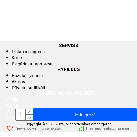
SERVISS
Distances līgums
Karte
Piegāde un apmaksa
PAPILDUS
Ražotāji (zīmoli)
Akcijas
Dāvanu sertifikāti
PERSONĪGAIS KABINETS
Profils
Pasūtījumu vēsture
Vēlmju saraksts
Ielikt grozā
Jaunumu saņemšana pa e-pastu
Copyright © 2020-2025, Visas tiesības aizsargātas
Pievienot vēlmju sarakstam
Pievienot salīdzināšanai