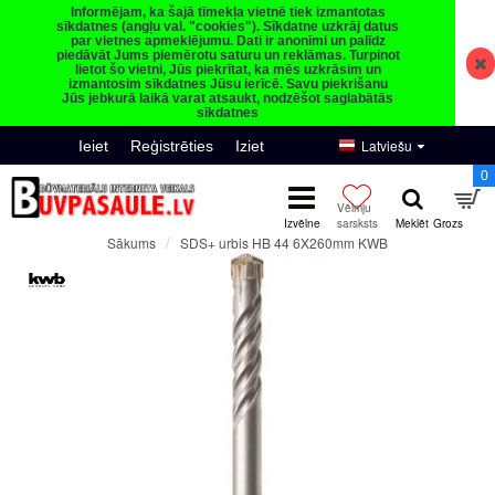
Informējam, ka šajā tīmekļa vietnē tiek izmantotas
sīkdatnes (angļu val. "cookies"). Sīkdatne uzkrāj datus
par vietnes apmeklējumu. Dati ir anonīmi un palīdz
piedāvāt Jums piemērotu saturu un reklāmas. Turpinot
lietot šo vietni, Jūs piekrītat, ka mēs uzkrāsim un
izmantosim sīkdatnes Jūsu ierīcē. Savu piekrišanu
Jūs jebkurā laikā varat atsaukt, nodzēšot saglabātās
sīkdatnes
Latviešu
Ieiet
Reģistrēties
Iziet
0
SDS+ urbis HB 44 6X260mm KWB
Sākums