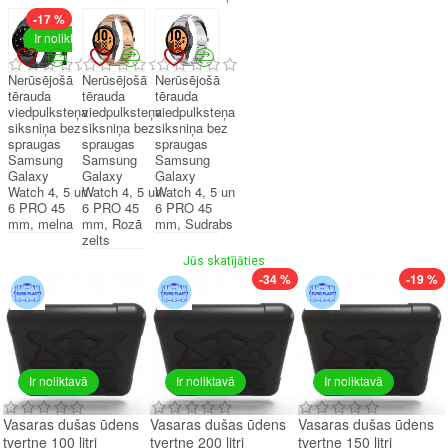
-17 %
Ir noliktavā
Nerūsējošā
Nerūsējošā
Nerūsējošā
tērauda
tērauda
tērauda
viedpulksteņa
viedpulksteņa
viedpulksteņa
siksniņa bez
siksniņa bez
siksniņa bez
spraugas
spraugas
spraugas
Samsung
Samsung
Samsung
Galaxy
Galaxy
Galaxy
Watch 4, 5 un
Watch 4, 5 un
Watch 4, 5 un
6 PRO 45
6 PRO 45
6 PRO 45
mm, melna
mm, Rozā
mm, Sudrabs
zelts
Jūs skatījāties
-34 %
-19 %
Ir noliktavā
Ir noliktavā
Ir noliktavā
Vasaras dušas ūdens
Vasaras dušas ūdens
Vasaras dušas ūdens
tvertne 100 litri
tvertne 200 litri
tvertne 150 litri