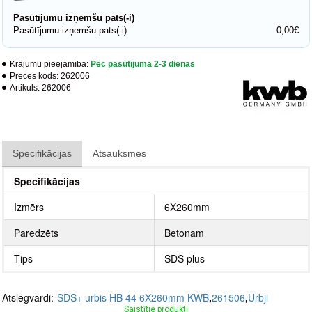
Pasūtījumu izņemšu pats(-i)
Pasūtījumu izņemšu pats(-i)
0,00€
Krājumu pieejamība:
Pēc pasūtījuma 2-3 dienas
Preces kods:
262006
Artikuls:
262006
Specifikācijas
Atsauksmes
Specifikācijas
Izmērs
6X260mm
Paredzēts
Betonam
Tips
SDS plus
Atslēgvārdi:
SDS+ urbis HB 44 6X260mm KWB
,
261506
,
Urbji
Saistītie produkti