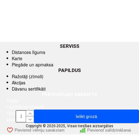
SERVISS
Distances līgums
Karte
Piegāde un apmaksa
PAPILDUS
Ražotāji (zīmoli)
Akcijas
Dāvanu sertifikāti
PERSONĪGAIS KABINETS
Profils
Pasūtījumu vēsture
Vēlmju saraksts
Ielikt grozā
Jaunumu saņemšana pa e-pastu
Copyright © 2020-2025, Visas tiesības aizsargātas
Pievienot vēlmju sarakstam
Pievienot salīdzināšanai