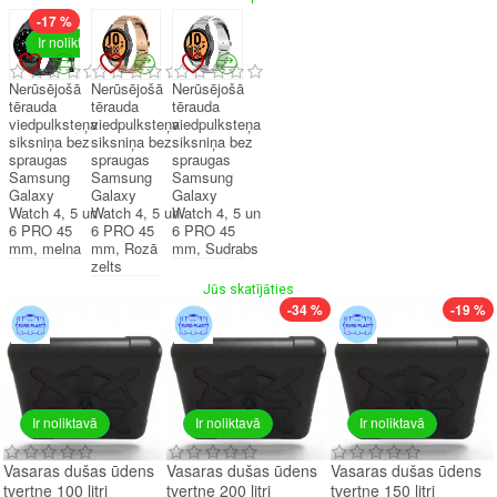
-17 %
Ir noliktavā
Nerūsējošā
Nerūsējošā
Nerūsējošā
tērauda
tērauda
tērauda
viedpulksteņa
viedpulksteņa
viedpulksteņa
siksniņa bez
siksniņa bez
siksniņa bez
spraugas
spraugas
spraugas
Samsung
Samsung
Samsung
Galaxy
Galaxy
Galaxy
Watch 4, 5 un
Watch 4, 5 un
Watch 4, 5 un
6 PRO 45
6 PRO 45
6 PRO 45
mm, melna
mm, Rozā
mm, Sudrabs
zelts
Jūs skatījāties
-34 %
-19 %
Ir noliktavā
Ir noliktavā
Ir noliktavā
Vasaras dušas ūdens
Vasaras dušas ūdens
Vasaras dušas ūdens
tvertne 100 litri
tvertne 200 litri
tvertne 150 litri