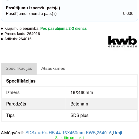
Pasūtījumu izņemšu pats(-i)
Pasūtījumu izņemšu pats(-i)
0,00€
Krājumu pieejamība:
Pēc pasūtījuma 2-3 dienas
Preces kods:
264016
Artikuls:
264016
Specifikācijas
Atsauksmes
Specifikācijas
Izmērs
16X460mm
Paredzēts
Betonam
Tips
SDS plus
Atslēgvārdi:
SDS+ urbis HB 44 16X460mm KWB
,
264016
,
Urbji
Saistītie produkti