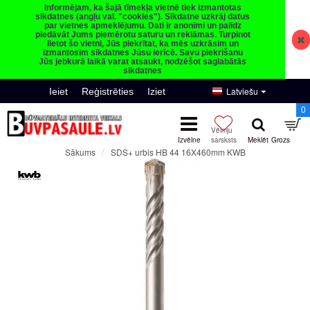
Informējam, ka šajā tīmekļa vietnē tiek izmantotas
sīkdatnes (angļu val. "cookies"). Sīkdatne uzkrāj datus
par vietnes apmeklējumu. Dati ir anonīmi un palīdz
piedāvāt Jums piemērotu saturu un reklāmas. Turpinot
lietot šo vietni, Jūs piekrītat, ka mēs uzkrāsim un
izmantosim sīkdatnes Jūsu ierīcē. Savu piekrišanu
Jūs jebkurā laikā varat atsaukt, nodzēšot saglabātās
sīkdatnes
Latviešu
Ieiet
Reģistrēties
Iziet
0
SDS+ urbis HB 44 16X460mm KWB
Sākums