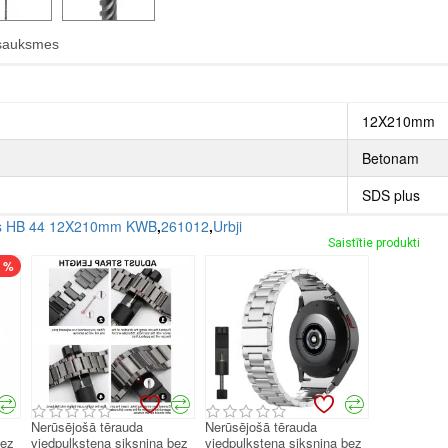
sauksmes
12X210mm
Betonam
SDS plus
is HB 44 12X210mm KWB
,
261012
,
Urbji
Saistītie produkti
7 %
Nerūsējošā tērauda
Nerūsējošā tērauda
bez
viedpulksteņa siksniņa bez
viedpulksteņa siksniņa bez