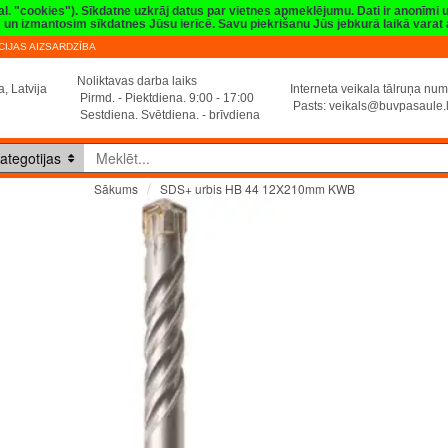
val. "cookies"). Sīkdatne uzkrāj datus par vietnes apmeklējumu. Dati ir anonīmi
sim un izmantosim sīkdatnes Jūsu ierīcē. Savu piekrišanu Jūs jebkurā laikā vara
IJAS AIZSARDZĪBA
Noliktavas darba laiks
, Latvija
Interneta veikala tālruņa n
Pirmd. - Piektdiena. 9:00 - 17:00
Pasts:
veikals@buvpasaule.
Sestdiena. Svētdiena. - brīvdiena
ategotijas
SDS+ urbis HB 44 12X210mm KWB
Sākums