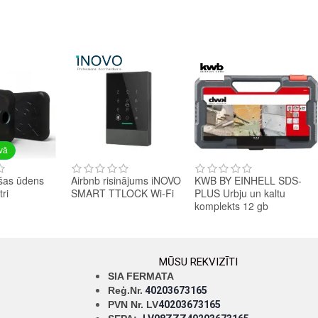
avā
šas ūdens
Airbnb risinājums iNOVO
KWB BY EINHELL SDS-
tri
SMART TTLOCK Wi-Fi
PLUS Urbju un kaltu
komplekts 12 gb
MŪSU REKVIZĪTI
SIA FERMATA
Reģ.Nr.
40203673165
PVN Nr. LV
40203673165