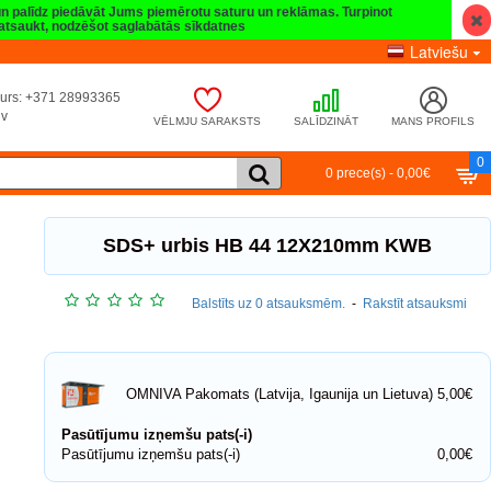
 un palīdz piedāvāt Jums piemērotu saturu un reklāmas. Turpinot
t atsaukt, nodzēšot saglabātās sīkdatnes
Latviešu
umurs: +371 28993365
lv
VĒLMJU SARAKSTS
SALĪDZINĀT
MANS PROFILS
0
0 prece(s) - 0,00€
SDS+ urbis HB 44 12X210mm KWB
Balstīts uz 0 atsauksmēm.
-
Rakstīt atsauksmi
5,00€
OMNIVA Pakomats (Latvija, Igaunija un Lietuva)
Pasūtījumu izņemšu pats(-i)
Pasūtījumu izņemšu pats(-i)
0,00€