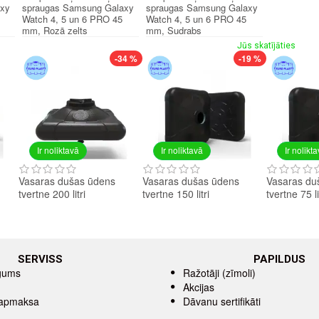
axy
spraugas Samsung Galaxy
spraugas Samsung Galaxy
Watch 4, 5 un 6 PRO 45
Watch 4, 5 un 6 PRO 45
mm, Rozā zelts
mm, Sudrabs
Jūs skatījāties
-34 %
-19 %
Ir noliktavā
Ir noliktavā
Ir nolikt
Vasaras dušas ūdens
Vasaras dušas ūdens
Vasaras du
tvertne 200 litri
tvertne 150 litri
tvertne 75 li
SERVISS
PAPILDUS
īgums
Ražotāji (zīmoli)
Akcijas
 apmaksa
Dāvanu sertifikāti