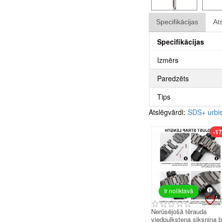
Specifikācijas
At
Specifikācijas
Izmērs
Paredzēts
Tips
Atslēgvārdi:
SDS+ urb
-1
Ir noliktavā
Nerūsējošā tērauda
viedpulksteņa siksniņa 