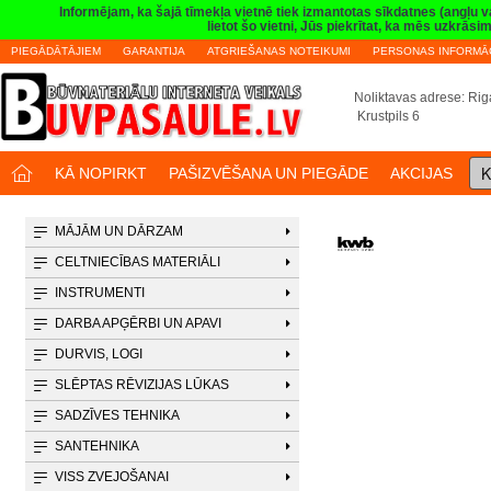
Informējam, ka šajā tīmekļa vietnē tiek izmantotas sīkdatnes (angļu 
lietot šo vietni, Jūs piekrītat, ka mēs uzkrā
PIEGĀDĀTĀJIEM
GARANTIJA
ATGRIEŠANAS NOTEIKUMI
PERSONAS INFORMĀC
Noliktavas adrese: Riga
Krustpils 6
K
KĀ NOPIRKT
PAŠIZVĒŠANA UN PIEGĀDE
AKCIJAS
MĀJĀM UN DĀRZAM
CELTNIECĪBAS MATERIĀLI
INSTRUMENTI
DARBA APĢĒRBI UN APAVI
DURVIS, LOGI
SLĒPTAS RĒVIZIJAS LŪKAS
SADZĪVES TEHNIKA
SANTEHNIKA
VISS ZVEJOŠANAI