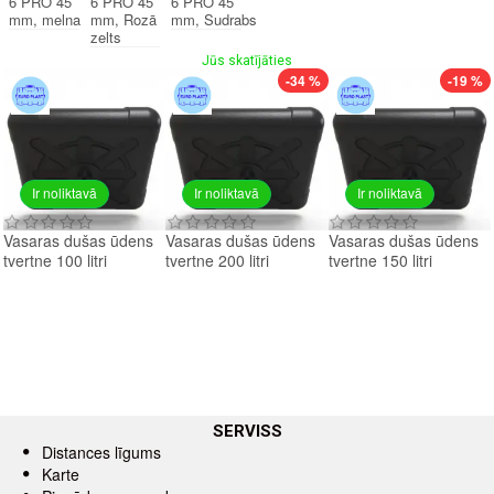
6 PRO 45
6 PRO 45
6 PRO 45
mm, melna
mm, Rozā
mm, Sudrabs
zelts
Jūs skatījāties
-34 %
-19 %
Ir noliktavā
Ir noliktavā
Ir noliktavā
Vasaras dušas ūdens
Vasaras dušas ūdens
Vasaras dušas ūdens
tvertne 100 litri
tvertne 200 litri
tvertne 150 litri
SERVISS
Distances līgums
Karte