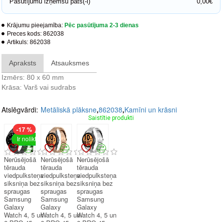
Pasūtījumu izņemšu pats(-i)
0,00€
Krājumu pieejamība:
Pēc pasūtījuma 2-3 dienas
Preces kods:
862038
Artikuls:
862038
Apraksts
Atsauksmes
Izmērs: 80 x 60 mm
Krāsa: Varš vai sudrabs
Atslēgvārdi:
Metāliskā plāksne
,
862038
,
Kamīni un krāsni
Saistītie produkti
-17 %
Ir noliktavā
Nerūsējošā
Nerūsējošā
Nerūsējošā
tērauda
tērauda
tērauda
viedpulksteņa
viedpulksteņa
viedpulksteņa
siksniņa bez
siksniņa bez
siksniņa bez
spraugas
spraugas
spraugas
Samsung
Samsung
Samsung
Galaxy
Galaxy
Galaxy
Watch 4, 5 un
Watch 4, 5 un
Watch 4, 5 un