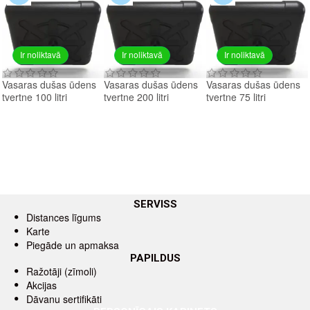
Ir noliktavā
Ir noliktavā
Ir noliktavā
Vasaras dušas ūdens
Vasaras dušas ūdens
Vasaras dušas ūdens
tvertne 100 litri
tvertne 200 litri
tvertne 75 litri
SERVISS
Distances līgums
Karte
Piegāde un apmaksa
PAPILDUS
Ražotāji (zīmoli)
Akcijas
Dāvanu sertifikāti