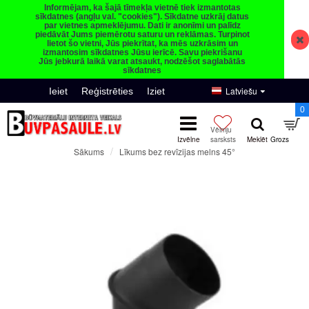
Informējam, ka šajā tīmekļa vietnē tiek izmantotas
sīkdatnes (angļu val. "cookies"). Sīkdatne uzkrāj datus
par vietnes apmeklējumu. Dati ir anonīmi un palīdz
piedāvāt Jums piemērotu saturu un reklāmas. Turpinot
lietot šo vietni, Jūs piekrītat, ka mēs uzkrāsim un
izmantosim sīkdatnes Jūsu ierīcē. Savu piekrišanu
Jūs jebkurā laikā varat atsaukt, nodzēšot saglabātās
sīkdatnes
Latviešu
Ieiet
Reģistrēties
Iziet
0
Līkums bez revīzijas melns 45°
Sākums