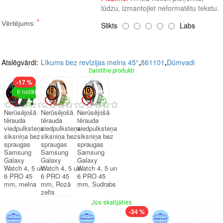
lūdzu, izmantojiet neformatētu tekstu.
Vērtējums:
Slikts
Labs
Turpināt
Atslēgvārdi:
Līkums bez revīzijas melns 45°
,
861101
,
Dūmvadi
Saistītie produkti
-17 %
Ir noliktavā
Nerūsējošā
Nerūsējošā
Nerūsējošā
tērauda
tērauda
tērauda
viedpulksteņa
viedpulksteņa
viedpulksteņa
siksniņa bez
siksniņa bez
siksniņa bez
spraugas
spraugas
spraugas
Samsung
Samsung
Samsung
Galaxy
Galaxy
Galaxy
Watch 4, 5 un
Watch 4, 5 un
Watch 4, 5 un
6 PRO 45
6 PRO 45
6 PRO 45
mm, melna
mm, Rozā
mm, Sudrabs
zelts
Jūs skatījāties
-34 %