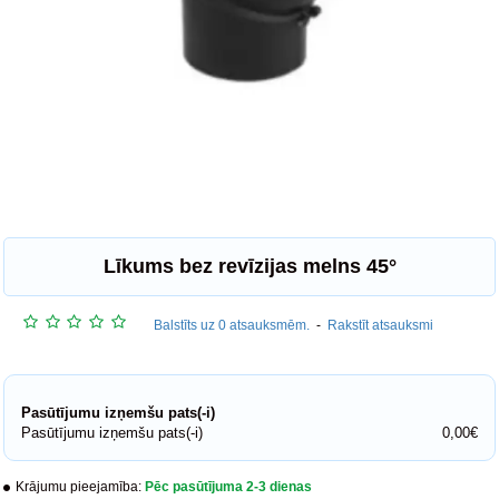
Līkums bez revīzijas melns 45°
Balstīts uz 0 atsauksmēm.
-
Rakstīt atsauksmi
Pasūtījumu izņemšu pats(-i)
Pasūtījumu izņemšu pats(-i)
0,00€
Krājumu pieejamība:
Pēc pasūtījuma 2-3 dienas