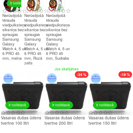
Ir noliktavā
Nerūsējošā
Nerūsējošā
Nerūsējošā
tērauda
tērauda
tērauda
viedpulksteņa
viedpulksteņa
viedpulksteņa
siksniņa bez
siksniņa bez
siksniņa bez
spraugas
spraugas
spraugas
Samsung
Samsung
Samsung
Galaxy
Galaxy
Galaxy
Watch 4, 5 un
Watch 4, 5 un
Watch 4, 5 un
6 PRO 45
6 PRO 45
6 PRO 45
mm, melna
mm, Rozā
mm, Sudrabs
zelts
Jūs skatījāties
-34 %
-19 %
Ir noliktavā
Ir noliktavā
Ir noliktavā
Vasaras dušas ūdens
Vasaras dušas ūdens
Vasaras dušas ūdens
tvertne 100 litri
tvertne 200 litri
tvertne 150 litri