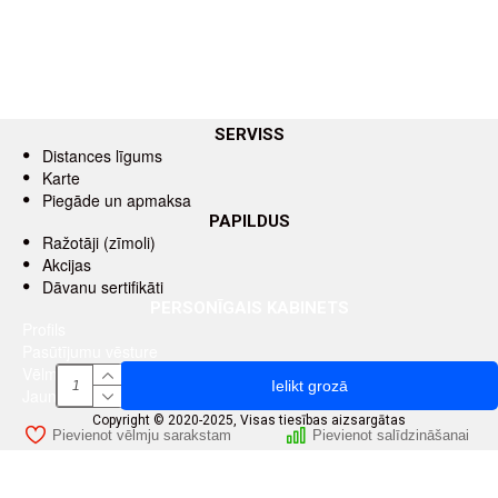
SERVISS
Distances līgums
Karte
Piegāde un apmaksa
PAPILDUS
Ražotāji (zīmoli)
Akcijas
Dāvanu sertifikāti
PERSONĪGAIS KABINETS
Profils
Pasūtījumu vēsture
Vēlmju saraksts
Ielikt grozā
Jaunumu saņemšana pa e-pastu
Copyright © 2020-2025, Visas tiesības aizsargātas
Pievienot vēlmju sarakstam
Pievienot salīdzināšanai