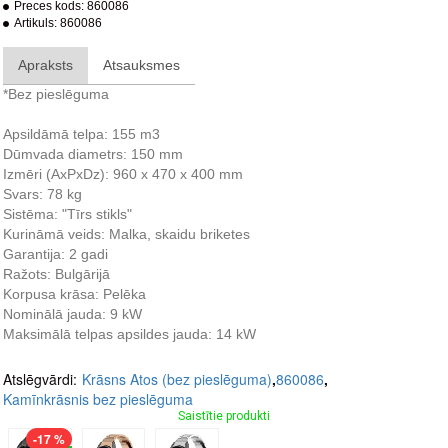
Preces kods:
860086
Artikuls:
860086
Apraksts
Atsauksmes
*Bez pieslēguma
Apsildāmā telpa: 155 m3
Dūmvada diametrs: 150 mm
Izmēri (AxPxDz): 960 x 470 x 400 mm
Svars: 78 kg
Sistēma: "Tīrs stikls"
Kurināmā veids: Malka, skaidu briketes
Garantija: 2 gadi
Ražots: Bulgārijā
Korpusa krāsa: Pelēka
Nominālā jauda: 9 kW
Maksimālā telpas apsildes jauda: 14 kW
Atslēgvārdi:
Krāsns Atos (bez pieslēguma)
,
860086
,
Kamīnkrāsnis bez pieslēguma
Saistītie produkti
-17 %