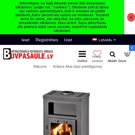
Informējam, ka šajā tīmekļa vietnē tiek izmantotas
sīkdatnes (angļu val. "cookies"). Sīkdatne uzkrāj datus
par vietnes apmeklējumu. Dati ir anonīmi un palīdz
piedāvāt Jums piemērotu saturu un reklāmas. Turpinot
lietot šo vietni, Jūs piekrītat, ka mēs uzkrāsim un
izmantosim sīkdatnes Jūsu ierīcē. Savu piekrišanu
Jūs jebkurā laikā varat atsaukt, nodzēšot saglabātās
sīkdatnes
Latviešu
Ieiet
Reģistrēties
Iziet
0
Krāsns Atos (bez pieslēguma)
Sākums