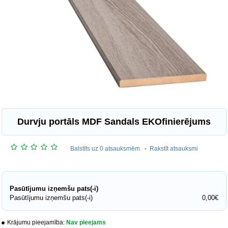
Durvju portāls MDF Sandals EKOfinierējums
Balstīts uz 0 atsauksmēm.
-
Rakstīt atsauksmi
Pasūtījumu izņemšu pats(-i)
Pasūtījumu izņemšu pats(-i)
0,00€
Krājumu pieejamība:
Nav pieejams