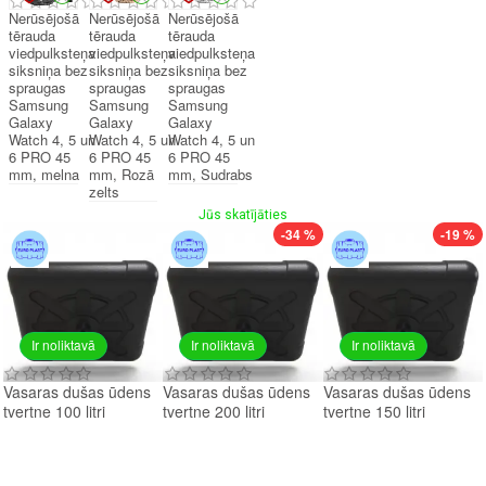
Nerūsējošā
Nerūsējošā
Nerūsējošā
tērauda
tērauda
tērauda
viedpulksteņa
viedpulksteņa
viedpulksteņa
siksniņa bez
siksniņa bez
siksniņa bez
spraugas
spraugas
spraugas
Samsung
Samsung
Samsung
Galaxy
Galaxy
Galaxy
Watch 4, 5 un
Watch 4, 5 un
Watch 4, 5 un
6 PRO 45
6 PRO 45
6 PRO 45
mm, melna
mm, Rozā
mm, Sudrabs
zelts
Jūs skatījāties
-34 %
-19 %
Ir noliktavā
Ir noliktavā
Ir noliktavā
Vasaras dušas ūdens
Vasaras dušas ūdens
Vasaras dušas ūdens
tvertne 100 litri
tvertne 200 litri
tvertne 150 litri