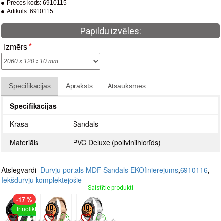
Preces kods:
6910115
Artikuls:
6910115
Papildu izvēles:
Izmērs
Specifikācijas
Apraksts
Atsauksmes
Specifikācijas
Krāsa
Sandals
Materiāls
PVC Deluxe (polivinilhlorīds)
Atslēgvārdi:
Durvju portāls MDF Sandals EKOfinierējums
,
6910116
,
Iekšdurvju komplektejošie
Saistītie produkti
-17 %
Ir noliktavā