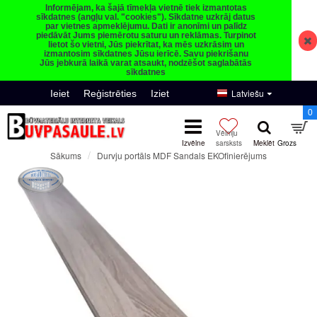
Informējam, ka šajā tīmekļa vietnē tiek izmantotas
sīkdatnes (angļu val. "cookies"). Sīkdatne uzkrāj datus
par vietnes apmeklējumu. Dati ir anonīmi un palīdz
piedāvāt Jums piemērotu saturu un reklāmas. Turpinot
lietot šo vietni, Jūs piekrītat, ka mēs uzkrāsim un
izmantosim sīkdatnes Jūsu ierīcē. Savu piekrišanu
Jūs jebkurā laikā varat atsaukt, nodzēšot saglabātās
sīkdatnes
Latviešu
Ieiet
Reģistrēties
Iziet
0
Durvju portāls MDF Sandals EKOfinierējums
Sākums