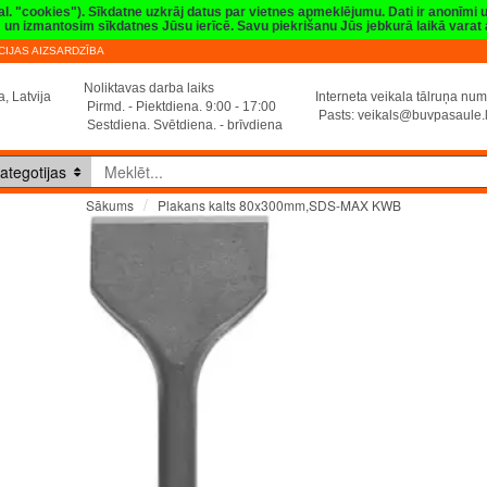
val. "cookies"). Sīkdatne uzkrāj datus par vietnes apmeklējumu. Dati ir anonīmi
sim un izmantosim sīkdatnes Jūsu ierīcē. Savu piekrišanu Jūs jebkurā laikā vara
IJAS AIZSARDZĪBA
Noliktavas darba laiks
, Latvija
Interneta veikala tālruņa n
Pirmd. - Piektdiena. 9:00 - 17:00
Pasts:
veikals@buvpasaule.
Sestdiena. Svētdiena. - brīvdiena
ategotijas
Plakans kalts 80x300mm,SDS-MAX KWB
Sākums