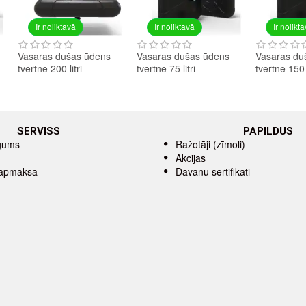
Ir noliktavā
Ir noliktavā
Ir nolikt
Vasaras dušas ūdens
Vasaras dušas ūdens
Vasaras du
tvertne 200 litri
tvertne 75 litri
tvertne 150 l
SERVISS
PAPILDUS
īgums
Ražotāji (zīmoli)
Akcijas
 apmaksa
Dāvanu sertifikāti