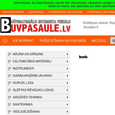
Informējam, ka šajā tīmekļa vietnē tiek izmantotas sīkdatnes (angļu 
lietot šo vietni, Jūs piekrītat, ka mēs uzkrā
PIEGĀDĀTĀJIEM
GARANTIJA
ATGRIEŠANAS NOTEIKUMI
PERSONAS INFORMĀC
Noliktavas adrese: Riga
Krustpils 6
K
KĀ NOPIRKT
PAŠIZVĒŠANA UN PIEGĀDE
AKCIJAS
MĀJĀM UN DĀRZAM
CELTNIECĪBAS MATERIĀLI
INSTRUMENTI
DARBA APĢĒRBI UN APAVI
DURVIS, LOGI
SLĒPTAS RĒVIZIJAS LŪKAS
SADZĪVES TEHNIKA
SANTEHNIKA
VISS ZVEJOŠANAI