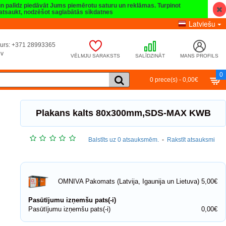
 un palīdz piedāvāt Jums piemērotu saturu un reklāmas. Turpinot
t atsaukt, nodzēšot saglabātās sīkdatnes
Latviešu
umurs: +371 28993365
lv
VĒLMJU SARAKSTS
SALĪDZINĀT
MANS PROFILS
0
0 prece(s) - 0,00€
Plakans kalts 80x300mm,SDS-MAX KWB
Balstīts uz 0 atsauksmēm.
-
Rakstīt atsauksmi
5,00€
OMNIVA Pakomats (Latvija, Igaunija un Lietuva)
Pasūtījumu izņemšu pats(-i)
Pasūtījumu izņemšu pats(-i)
0,00€