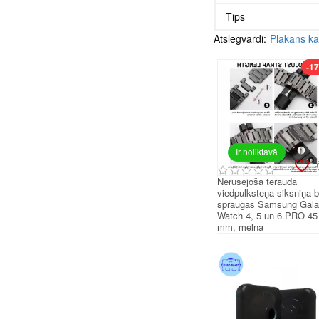
Tips
Atslēgvārdi:
Plakans k
-1
Ir noliktavā
Nerūsējošā tērauda
viedpulksteņa siksniņa 
spraugas Samsung Gal
Watch 4, 5 un 6 PRO 45
mm, melna