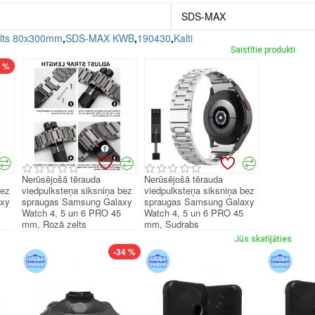
SDS-MAX
alts 80x300mm
,
SDS-MAX KWB
,
190430
,
Kalti
Saistītie produkti
7 %
Nerūsējošā tērauda
Nerūsējošā tērauda
bez
viedpulksteņa siksniņa bez
viedpulksteņa siksniņa bez
axy
spraugas Samsung Galaxy
spraugas Samsung Galaxy
Watch 4, 5 un 6 PRO 45
Watch 4, 5 un 6 PRO 45
mm, Rozā zelts
mm, Sudrabs
Jūs skatījāties
-34 %