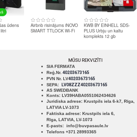
avā
šas ūdens
Airbnb risinājums iNOVO
KWB BY EINHELL SDS-
itri
SMART TTLOCK Wi-Fi
PLUS Urbju un kaltu
komplekts 12 gb
MŪSU REKVIZĪTI
SIA FERMATA
Reģ.Nr.
40203673165
PVN Nr. LV
40203673165
SEPA:
LV08ZZZ40203673165
AS SWEDBANK
Konts: LV39HABA0551062434626
Juridiska adrese: Krustpils iela 6-k7, Rīga,
LATVIA LV-1073
Faktiska adrese: Krustpils iela 6,
Rīga,
LATVIA, LV-1073
E-pasts:
info@buvpasaule.lv
Telefons +371 28993365