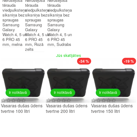
Nerūsējošā
Nerūsējošā
Nerūsējošā
tērauda
tērauda
tērauda
viedpulksteņa
viedpulksteņa
viedpulksteņa
siksniņa bez
siksniņa bez
siksniņa bez
spraugas
spraugas
spraugas
Samsung
Samsung
Samsung
Galaxy
Galaxy
Galaxy
Watch 4, 5 un
Watch 4, 5 un
Watch 4, 5 un
6 PRO 45
6 PRO 45
6 PRO 45
mm, melna
mm, Rozā
mm, Sudrabs
zelts
Jūs skatījāties
-34 %
-19 %
Ir noliktavā
Ir noliktavā
Ir noliktavā
Vasaras dušas ūdens
Vasaras dušas ūdens
Vasaras dušas ūdens
tvertne 100 litri
tvertne 200 litri
tvertne 150 litri