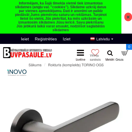
Informējam, ka šajā tīmekļa vietnē tiek izmantotas
sīkdatnes (angļu val. "cookies"). Sīkdatne uzkrāj datus
par vietnes apmeklējumu. Dati ir anonīmi un palīdz
piedāvāt Jums piemērotu saturu un reklāmas. Turpinot
lietot šo vietni, Jūs piekrītat, ka mēs uzkrāsim un
izmantosim sīkdatnes Jūsu ierīcē. Savu piekrišanu
Jūs jebkurā laikā varat atsaukt, nodzēšot saglabātās
sīkdatnes
Latviešu
Ieiet
Reģistrēties
Iziet
0
Rokturis (komplekts) TORINO OGS
Sākums