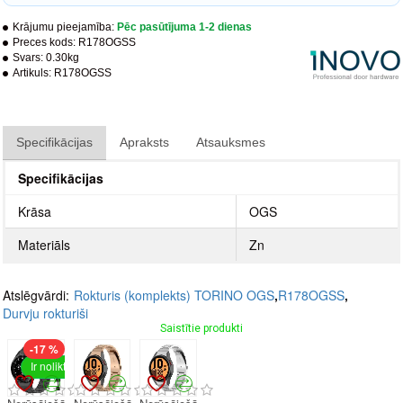
Krājumu pieejamība:
Pēc pasūtījuma 1-2 dienas
Preces kods:
R178OGSS
Svars:
0.30kg
Artikuls:
R178OGSS
Specifikācijas
Apraksts
Atsauksmes
Specifikācijas
Krāsa
OGS
Materiāls
Zn
Atslēgvārdi:
Rokturis (komplekts) TORINO OGS
,
R178OGSS
,
Durvju rokturiši
Saistītie produkti
-17 %
Ir noliktavā