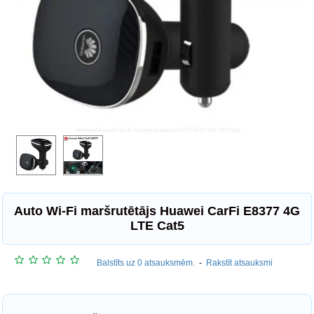
Auto Wi-Fi maršrutētājs Huawei CarFi E8377 4G
LTE Cat5
Balstīts uz 0 atsauksmēm.
-
Rakstīt atsauksmi