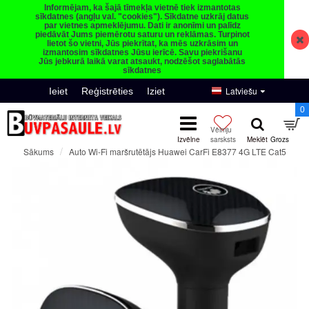
Informējam, ka šajā tīmekļa vietnē tiek izmantotas
sīkdatnes (angļu val. "cookies"). Sīkdatne uzkrāj datus
par vietnes apmeklējumu. Dati ir anonīmi un palīdz
piedāvāt Jums piemērotu saturu un reklāmas. Turpinot
lietot šo vietni, Jūs piekrītat, ka mēs uzkrāsim un
izmantosim sīkdatnes Jūsu ierīcē. Savu piekrišanu
Jūs jebkurā laikā varat atsaukt, nodzēšot saglabātās
sīkdatnes
Latviešu
Ieiet
Reģistrēties
Iziet
0
Auto Wi-Fi maršrutētājs Huawei CarFi E8377 4G LTE Cat5
Sākums