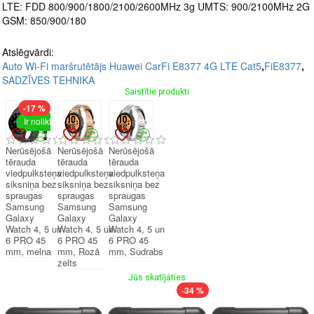
LTE: FDD 800/900/1800/2100/2600MHz 3g UMTS: 900/2100MHz 2G
GSM: 850/900/180
Atslēgvārdi:
Auto Wi-Fi maršrutētājs Huawei CarFi E8377 4G LTE Cat5
,
FiE8377
,
SADZĪVES TEHNIKA
Saistītie produkti
-17 %
Ir noliktavā
Nerūsējošā
Nerūsējošā
Nerūsējošā
tērauda
tērauda
tērauda
viedpulksteņa
viedpulksteņa
viedpulksteņa
siksniņa bez
siksniņa bez
siksniņa bez
spraugas
spraugas
spraugas
Samsung
Samsung
Samsung
Galaxy
Galaxy
Galaxy
Watch 4, 5 un
Watch 4, 5 un
Watch 4, 5 un
6 PRO 45
6 PRO 45
6 PRO 45
mm, melna
mm, Rozā
mm, Sudrabs
zelts
Jūs skatījāties
-34 %