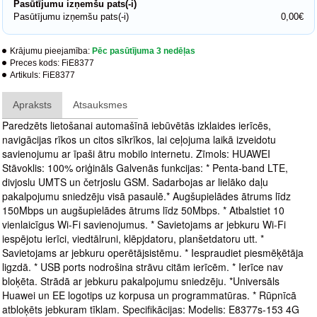
Pasūtījumu izņemšu pats(-i)
Pasūtījumu izņemšu pats(-i)
0,00€
Krājumu pieejamība:
Pēc pasūtījuma 3 nedēļas
Preces kods:
FiE8377
Artikuls:
FiE8377
Apraksts
Atsauksmes
Paredzēts lietošanai automašīnā iebūvētās izklaides ierīcēs,
navigācijas rīkos un citos sīkrīkos, lai ceļojuma laikā izveidotu
savienojumu ar īpaši ātru mobilo internetu. Zīmols: HUAWEI
Stāvoklis: 100% oriģināls Galvenās funkcijas: * Penta-band LTE,
divjoslu UMTS un četrjoslu GSM. Sadarbojas ar lielāko daļu
pakalpojumu sniedzēju visā pasaulē.* Augšupielādes ātrums līdz
150Mbps un augšupielādes ātrums līdz 50Mbps. * Atbalstiet 10
vienlaicīgus Wi-Fi savienojumus. * Savietojams ar jebkuru Wi-Fi
iespējotu ierīci, viedtālruni, klēpjdatoru, planšetdatoru utt. *
Savietojams ar jebkuru operētājsistēmu. * Iespraudiet piesmēķētāja
ligzdā. * USB ports nodrošina strāvu citām ierīcēm. * Ierīce nav
bloķēta. Strādā ar jebkuru pakalpojumu sniedzēju. *Universāls
Huawei un EE logotips uz korpusa un programmatūras. * Rūpnīcā
atbloķēts jebkuram tīklam. Specifikācijas: Modelis: E8377s-153 4G