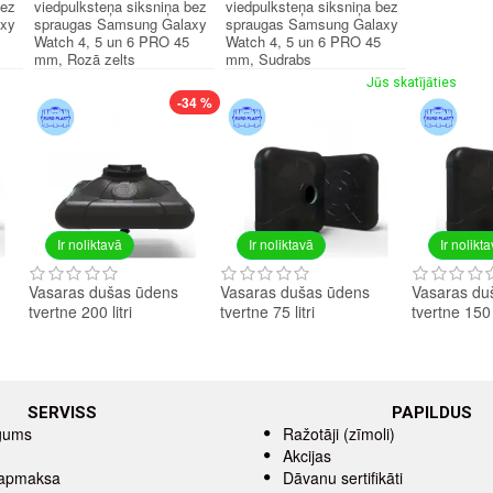
bez
viedpulksteņa siksniņa bez
viedpulksteņa siksniņa bez
axy
spraugas Samsung Galaxy
spraugas Samsung Galaxy
Watch 4, 5 un 6 PRO 45
Watch 4, 5 un 6 PRO 45
mm, Rozā zelts
mm, Sudrabs
Jūs skatījāties
-34 %
Ir noliktavā
Ir noliktavā
Ir nolikt
Vasaras dušas ūdens
Vasaras dušas ūdens
Vasaras du
tvertne 200 litri
tvertne 75 litri
tvertne 150 l
SERVISS
PAPILDUS
īgums
Ražotāji (zīmoli)
Akcijas
 apmaksa
Dāvanu sertifikāti