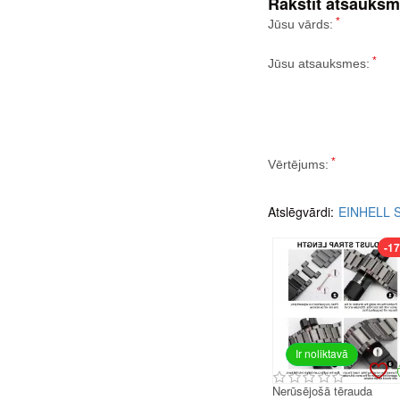
Rakstīt atsauksm
Jūsu vārds:
Jūsu atsauksmes:
Vērtējums:
Atslēgvārdi:
EINHELL St
-1
Ir noliktavā
Nerūsējošā tērauda