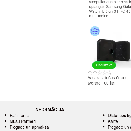
viedpulksteņa siksniņa 
spraugas Samsung Gal
Watch 4, 5 un 6 PRO 45
mm, melna
Ir noliktavā
Vasaras dušas ūdens
tvertne 100 litri
INFORMĀCIJA
Par mums
Distances l
Mūsu Partneri
Karte
Piegāde un apmaksa
Piegāde un