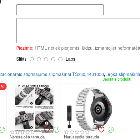
i
Piezīme:
HTML netiek pieņemts, lūdzu, izmantojiet neformatētu
Slikts
Labs
acionārais stiprinājums slīpmašīnai TS230
,
4431050
,
Leņķa slīpmašīn
Saistītie produkti
7 %
Nerūsējošā tērauda
Nerūsējošā tērauda