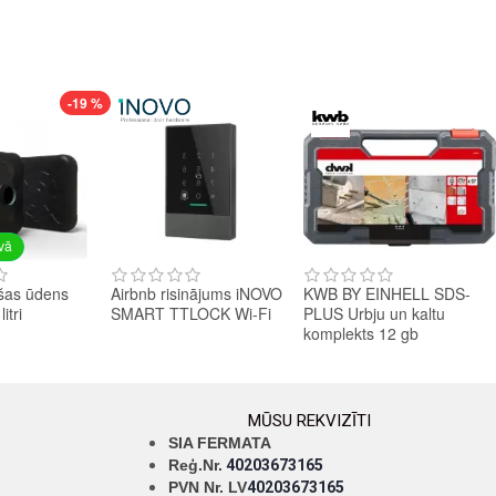
-19 %
avā
šas ūdens
Airbnb risinājums iNOVO
KWB BY EINHELL SDS-
itri
SMART TTLOCK Wi-Fi
PLUS Urbju un kaltu
komplekts 12 gb
MŪSU REKVIZĪTI
SIA FERMATA
Reģ.Nr.
40203673165
PVN Nr. LV
40203673165