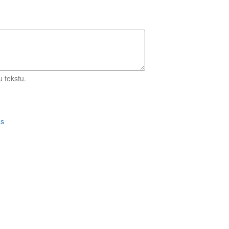
 tekstu.
Turpināt
as