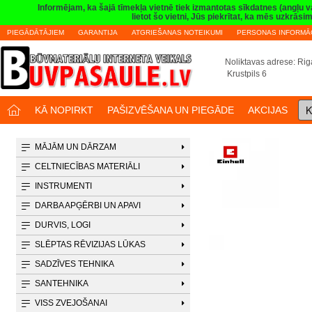
Informējam, ka šajā tīmekļa vietnē tiek izmantotas sīkdatnes (angļu 
lietot šo vietni, Jūs piekrītat, ka mēs uzkrā
PIEGĀDĀTĀJIEM
GARANTIJA
ATGRIEŠANAS NOTEIKUMI
PERSONAS INFORMĀC
Noliktavas adrese: Riga
Krustpils 6
K
KĀ NOPIRKT
PAŠIZVĒŠANA UN PIEGĀDE
AKCIJAS
MĀJĀM UN DĀRZAM
CELTNIECĪBAS MATERIĀLI
INSTRUMENTI
DARBA APĢĒRBI UN APAVI
DURVIS, LOGI
SLĒPTAS RĒVIZIJAS LŪKAS
SADZĪVES TEHNIKA
SANTEHNIKA
VISS ZVEJOŠANAI