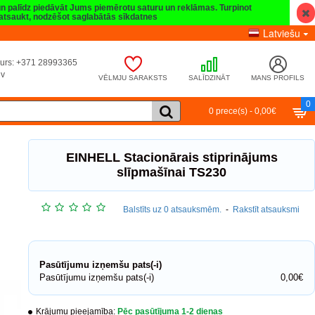
 un palīdz piedāvāt Jums piemērotu saturu un reklāmas. Turpinot
t atsaukt, nodzēšot saglabātās sīkdatnes
Latviešu
umurs: +371 28993365
lv
VĒLMJU SARAKSTS
SALĪDZINĀT
MANS PROFILS
0
0 prece(s) - 0,00€
EINHELL Stacionārais stiprinājums
slīpmašīnai TS230
Balstīts uz 0 atsauksmēm.
-
Rakstīt atsauksmi
Pasūtījumu izņemšu pats(-i)
Pasūtījumu izņemšu pats(-i)
0,00€
Krājumu pieejamība:
Pēc pasūtījuma 1-2 dienas