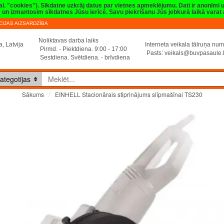
val. "cookies"). Sīkdatne uzkrāj datus par vietnes apmeklējumu. Dati ir anonīmi
sim un izmantosim sīkdatnes Jūsu ierīcē. Savu piekrišanu Jūs jebkurā laikā vara
IJAS AIZSARDZĪBA
Noliktavas darba laiks
, Latvija
Interneta veikala tālruņa n
Pirmd. - Piektdiena. 9:00 - 17:00
Pasts:
veikals@buvpasaule.
Sestdiena. Svētdiena. - brīvdiena
ategotijas
EINHELL Stacionārais stiprinājums slīpmašīnai TS230
Sākums