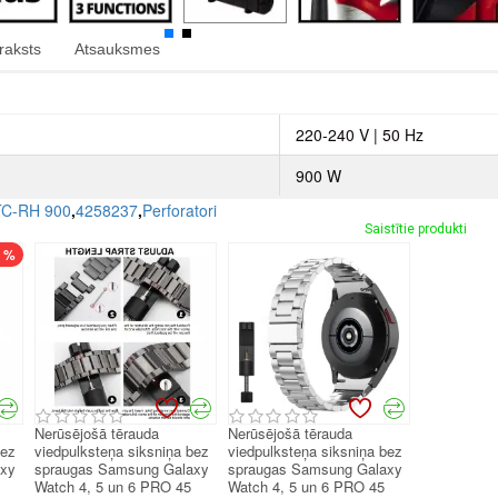
raksts
Atsauksmes
220-240 V | 50 Hz
900 W
TC-RH 900
,
4258237
,
Perforatori
Saistītie produkti
7 %
Nerūsējošā tērauda
Nerūsējošā tērauda
bez
viedpulksteņa siksniņa bez
viedpulksteņa siksniņa bez
axy
spraugas Samsung Galaxy
spraugas Samsung Galaxy
Watch 4, 5 un 6 PRO 45
Watch 4, 5 un 6 PRO 45