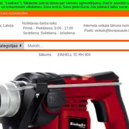
val. "cookies"). Sīkdatne uzkrāj datus par vietnes apmeklējumu. Dati ir anonīmi
sim un izmantosim sīkdatnes Jūsu ierīcē. Savu piekrišanu Jūs jebkurā laikā vara
IJAS AIZSARDZĪBA
Noliktavas darba laiks
, Latvija
Interneta veikala tālruņa n
Pirmd. - Piektdiena. 9:00 - 17:00
Pasts:
veikals@buvpasaule.
Sestdiena. Svētdiena. - brīvdiena
ategotijas
EINHELL TC-RH 900
Sākums