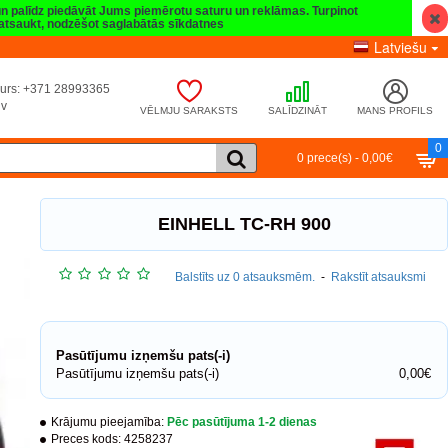
 un palīdz piedāvāt Jums piemērotu saturu un reklāmas. Turpinot
t atsaukt, nodzēšot saglabātās sīkdatnes
Latviešu
umurs: +371 28993365
lv
VĒLMJU SARAKSTS
SALĪDZINĀT
MANS PROFILS
0
0 prece(s) - 0,00€
EINHELL TC-RH 900
Balstīts uz 0 atsauksmēm.
-
Rakstīt atsauksmi
Pasūtījumu izņemšu pats(-i)
Pasūtījumu izņemšu pats(-i)
0,00€
Krājumu pieejamība:
Pēc pasūtījuma 1-2 dienas
Preces kods:
4258237