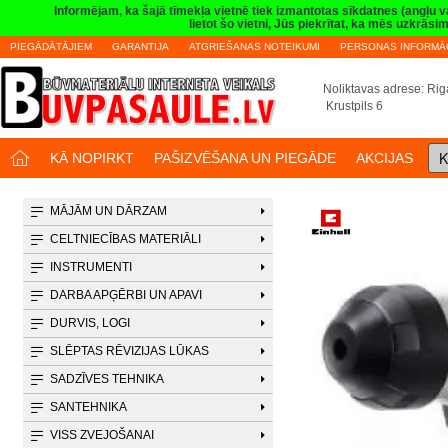
Informējam, ka šajā tīmekļa vietnē tiek izmantotas sīkdatnes (angļu 
lietot šo vietni, Jūs piekrītat, ka mēs uzkrā
PIEGĀDĀTĀJIEM
GARANTIJA
ATGRIEŠANAS NOTEIKUMI
PERSONAS INFORMĀC
Noliktavas adrese: Riga
Krustpils 6
K
KĀ NOPIRKT
PAŠIZVĒŠANA UN PIEGĀDE
AKCIJAS
MĀJĀM UN DĀRZAM
CELTNIECĪBAS MATERIĀLI
INSTRUMENTI
DARBA APĢĒRBI UN APAVI
DURVIS, LOGI
SLĒPTAS RĒVIZIJAS LŪKAS
SADZĪVES TEHNIKA
SANTEHNIKA
VISS ZVEJOŠANAI