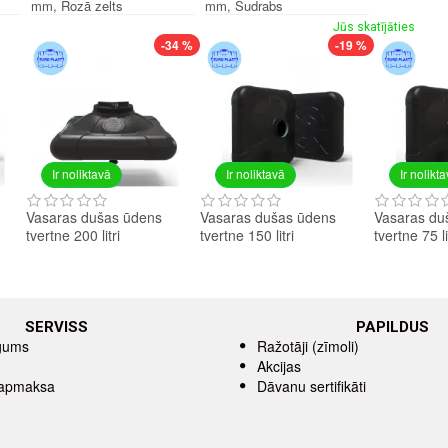
mm, Rozā zelts
mm, Sudrabs
Jūs skatījāties
-34 %
-19 %
Ir noliktavā
Ir noliktavā
Ir nolikt
Vasaras dušas ūdens
Vasaras dušas ūdens
Vasaras du
tvertne 200 litri
tvertne 150 litri
tvertne 75 li
SERVISS
PAPILDUS
īgums
Ražotāji (zīmoli)
Akcijas
 apmaksa
Dāvanu sertifikāti