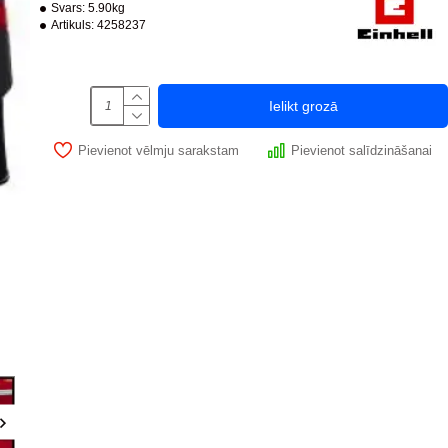
Svars:
5.90kg
Artikuls:
4258237
Ielikt grozā
Pievienot vēlmju sarakstam
Pievienot salīdzināšanai