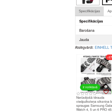
Specifikācijas
Ap
Specifikācijas
Barošana
Jauda
Atslēgvārdi:
EINHELL 
-1
Ir noliktavā
Nerūsējošā tērauda
viedpulksteņa siksniņa 
spraugas Samsung Gal
Watch 4, 5 un 6 PRO 45