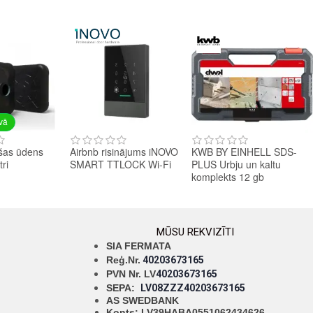
avā
šas ūdens
Airbnb risinājums iNOVO
KWB BY EINHELL SDS-
tri
SMART TTLOCK Wi-Fi
PLUS Urbju un kaltu
komplekts 12 gb
MŪSU REKVIZĪTI
SIA FERMATA
Reģ.Nr.
40203673165
PVN Nr. LV
40203673165
SEPA:
LV08ZZZ40203673165
AS SWEDBANK
Konts: LV39HABA0551062434626