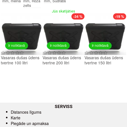
mm, melna
mm, Rozā
mm, Sudrabs
zelts
Jūs skatījāties
-34 %
-19 %
Ir noliktavā
Ir noliktavā
Ir noliktavā
Vasaras dušas ūdens
Vasaras dušas ūdens
Vasaras dušas ūdens
tvertne 100 litri
tvertne 200 litri
tvertne 150 litri
SERVISS
Distances līgums
Karte
Piegāde un apmaksa