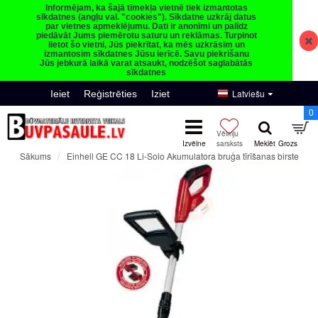
Informējam, ka šajā tīmekļa vietnē tiek izmantotas
sīkdatnes (angļu val. "cookies"). Sīkdatne uzkrāj datus
par vietnes apmeklējumu. Dati ir anonīmi un palīdz
piedāvāt Jums piemērotu saturu un reklāmas. Turpinot
lietot šo vietni, Jūs piekrītat, ka mēs uzkrāsim un
izmantosim sīkdatnes Jūsu ierīcē. Savu piekrišanu
Jūs jebkurā laikā varat atsaukt, nodzēšot saglabātās
sīkdatnes
Latviešu
Ieiet
Reģistrēties
Iziet
0
Einhell GE CC 18 Li-Solo Akumulatora bruģa tīrīšanas birste
Sākums