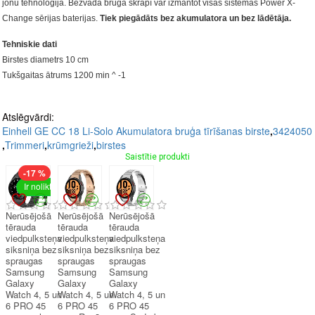
jonu tehnoloģija. Bezvada bruģa skrāpī var izmantot visas sistēmas Power X-
Change sērijas baterijas.
Tiek piegādāts bez akumulatora un bez lādētāja.
Tehniskie dati
Birstes diametrs 10 cm
Tukšgaitas ātrums 1200 min ^ -1
Atslēgvārdi:
Einhell GE CC 18 Li-Solo Akumulatora bruģa tīrīšanas birste
,
3424050
,
Trimmeri
,
krūmgrieži
,
birstes
Saistītie produkti
-17 %
Ir noliktavā
Nerūsējošā
Nerūsējošā
Nerūsējošā
tērauda
tērauda
tērauda
viedpulksteņa
viedpulksteņa
viedpulksteņa
siksniņa bez
siksniņa bez
siksniņa bez
spraugas
spraugas
spraugas
Samsung
Samsung
Samsung
Galaxy
Galaxy
Galaxy
Watch 4, 5 un
Watch 4, 5 un
Watch 4, 5 un
6 PRO 45
6 PRO 45
6 PRO 45