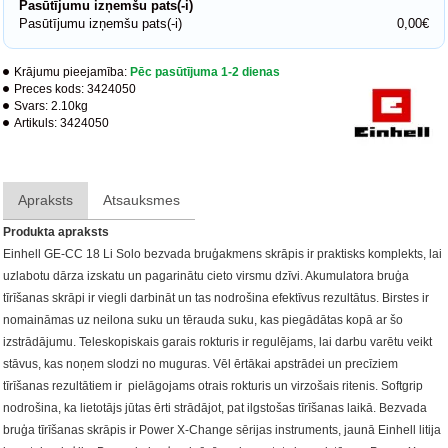
Pasūtījumu izņemšu pats(-i)
Pasūtījumu izņemšu pats(-i)
0,00€
Krājumu pieejamība:
Pēc pasūtījuma 1-2 dienas
Preces kods:
3424050
Svars:
2.10kg
Artikuls:
3424050
Apraksts
Atsauksmes
Produkta apraksts
Einhell GE-CC 18 Li Solo bezvada bruģakmens skrāpis ir praktisks komplekts, lai
uzlabotu dārza izskatu un pagarinātu cieto virsmu dzīvi. Akumulatora bruģa
tīrīšanas skrāpi ir viegli darbināt un tas nodrošina efektīvus rezultātus. Birstes ir
nomaināmas uz neilona suku un tērauda suku, kas piegādātas kopā ar šo
izstrādājumu. Teleskopiskais garais rokturis ir regulējams, lai darbu varētu veikt
stāvus, kas noņem slodzi no muguras. Vēl ērtākai apstrādei un precīziem
tīrīšanas rezultātiem ir pielāgojams otrais rokturis un virzošais ritenis. Softgrip
nodrošina, ka lietotājs jūtas ērti strādājot, pat ilgstošas ​​tīrīšanas laikā. Bezvada
bruģa tīrīšanas skrāpis ir Power X-Change sērijas instruments, jaunā Einhell litija