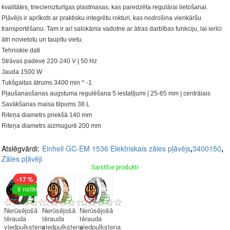
kvalitātes, triecienizturīgas plastmasas, kas paredzēta regulārai lietošanai.
Pļāvējs ir aprīkots ar praktisku integrētu rokturi, kas nodrošina vienkāršu
transportēšanu. Tam ir arī salokāma vadotne ar ātras darbības funkciju, lai ierīci
ātri novietotu un taupītu vietu.
Tehniskie dati
Strāvas padeve 220-240 V | 50 Hz
Jauda 1500 W
Tukšgaitas ātrums 3400 min ^ -1
Pļaušanasšanas augstuma regulēšana 5 iestatījumi | 25-65 mm | centrālais
Savākšanas maisa tilpums 38 L
Riteņa diametrs priekšā 140 mm
Riteņa diametrs aizmugurē 200 mm
Atslēgvārdi:
Einhell GC-EM 1536 Elektriskais zāles pļāvējs
,
3400150
,
Zāles pļāvēji
Saistītie produkti
-17 %
Ir noliktavā
Nerūsējošā
Nerūsējošā
Nerūsējošā
tērauda
tērauda
tērauda
viedpulksteņa
viedpulksteņa
viedpulksteņa