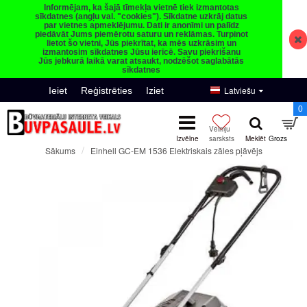
Informējam, ka šajā tīmekļa vietnē tiek izmantotas
sīkdatnes (angļu val. "cookies"). Sīkdatne uzkrāj datus
par vietnes apmeklējumu. Dati ir anonīmi un palīdz
piedāvāt Jums piemērotu saturu un reklāmas. Turpinot
lietot šo vietni, Jūs piekrītat, ka mēs uzkrāsim un
izmantosim sīkdatnes Jūsu ierīcē. Savu piekrišanu
Jūs jebkurā laikā varat atsaukt, nodzēšot saglabātās
sīkdatnes
Latviešu
Ieiet
Reģistrēties
Iziet
0
Einhell GC-EM 1536 Elektriskais zāles pļāvējs
Sākums