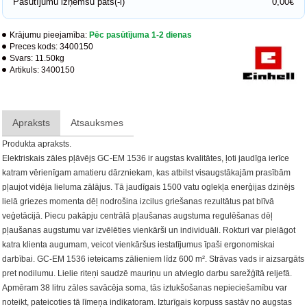
Pasūtījumu izņemšu pats(-i)
0,00€
Krājumu pieejamība:
Pēc pasūtījuma 1-2 dienas
Preces kods:
3400150
Svars:
11.50kg
Artikuls:
3400150
Apraksts
Atsauksmes
Produkta apraksts.
Elektriskais zāles pļāvējs GC-EM 1536 ir augstas kvalitātes, ļoti jaudīga ierīce
katram vērienīgam amatieru dārzniekam, kas atbilst visaugstākajām prasībām
pļaujot vidēja lieluma zālājus. Tā jaudīgais 1500 vatu oglekļa enerģijas dzinējs
lielā griezes momenta dēļ nodrošina izcilus griešanas rezultātus pat blīvā
veģetācijā. Piecu pakāpju centrālā pļaušanas augstuma regulēšanas dēļ
pļaušanas augstumu var izvēlēties vienkārši un individuāli. Rokturi var pielāgot
katra klienta augumam, veicot vienkāršus iestatījumus īpaši ergonomiskai
darbībai. GC-EM 1536 ieteicams zālieniem līdz 600 m². Strāvas vads ir aizsargāts
pret nodilumu. Lielie riteņi saudzē mauriņu un atvieglo darbu sarežģītā reljefā.
Apmēram 38 litru zāles savācēja soma, tās iztukšošanas nepieciešamību var
noteikt, pateicoties tā līmeņa indikatoram. Izturīgais korpuss sastāv no augstas