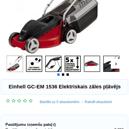
Einhell GC-EM 1536 Elektriskais zāles pļāvējs
Balstīts uz 0 atsauksmēm.
-
Rakstīt atsauksmi
Pasūtījumu izņemšu pats(-i)