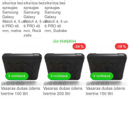
siksniņa bez
siksniņa bez
siksniņa bez
spraugas
spraugas
spraugas
Samsung
Samsung
Samsung
Galaxy
Galaxy
Galaxy
Watch 4, 5 un
Watch 4, 5 un
Watch 4, 5 un
6 PRO 45
6 PRO 45
6 PRO 45
mm, melna
mm, Rozā
mm, Sudrabs
zelts
Jūs skatījāties
-34 %
-19 %
Ir noliktavā
Ir noliktavā
Ir noliktavā
Vasaras dušas ūdens
Vasaras dušas ūdens
Vasaras dušas ūdens
tvertne 100 litri
tvertne 200 litri
tvertne 150 litri