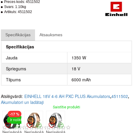
Preces kods:
4511502
Svars:
1.10kg
Artikuls:
4511502
Specifikācijas
Atsauksmes
Specifikācijas
Jauda
1350 W
Spriegums
18 V
Tilpums
6000 mAh
Atslēgvārdi:
EINHELL 18V 4-6 AH PXC PLUS Akumulators
,
4511502
,
Akumulatori un ladātaji
Saistītie produkti
-17 %
Ir noliktavā
Nerūsējošā
Nerūsējošā
Nerūsējošā