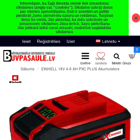
Informējam, ka šajā tīmekļa vietnē tiek izmantotas
sīkdatnes (angļu val. "cookies"). Sīkdatne uzkrāj datus
par vietnes apmeklējumu. Dati ir anonīmi un palīdz
piedāvāt Jums piemērotu saturu un reklāmas. Turpinot
lietot šo vietni, Jūs piekrītat, ka mēs uzkrāsim un
izmantosim sīkdatnes Jūsu ierīcē. Savu piekrišanu
Jūs jebkurā laikā varat atsaukt, nodzēšot saglabātās
sīkdatnes
Latviešu
Ieiet
Reģistrēties
Iziet
0
EINHELL 18V 4-6 AH PXC PLUS Akumulators
Sākums