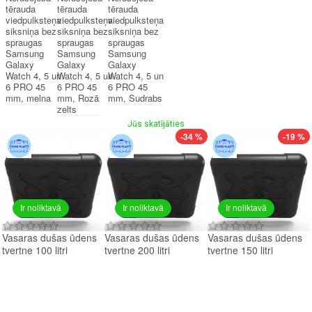
tērauda
tērauda
tērauda
viedpulksteņa
viedpulksteņa
viedpulksteņa
siksniņa bez
siksniņa bez
siksniņa bez
spraugas
spraugas
spraugas
Samsung
Samsung
Samsung
Galaxy
Galaxy
Galaxy
Watch 4, 5 un
Watch 4, 5 un
Watch 4, 5 un
6 PRO 45
6 PRO 45
6 PRO 45
mm, melna
mm, Rozā
mm, Sudrabs
zelts
Jūs skatījāties
-34 %
-19 %
Ir noliktavā
Ir noliktavā
Ir noliktavā
Vasaras dušas ūdens
Vasaras dušas ūdens
Vasaras dušas ūdens
tvertne 100 litri
tvertne 200 litri
tvertne 150 litri