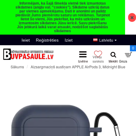
Informējam, ka šajā tīmekļa vietnē tiek izmantotas
sīkdatnes (angļu val. "cookies"). Sīkdatne uzkrāj datus
par vietnes apmeklējumu. Dati ir anonīmi un palīdz
piedāvāt Jums piemērotu saturu un reklāmas. Turpinot
lietot šo vietni, Jūs piekrītat, ka mēs uzkrāsim un
izmantosim sīkdatnes Jūsu ierīcē. Savu piekrišanu
Jūs jebkurā laikā varat atsaukt, nodzēšot saglabātās
sīkdatnes
Latviešu
Ieiet
Reģistrēties
Iziet
0
Aizsargmaciņš austiņam APPLE AirPods 3, Midnight Blue
Sākums