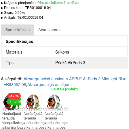
Krājumu pieejamība:
Pēc pasūtījuma 3 nedēļas
Preces kods:
TER0100019.04
Svars:
0.50kg
Artikuls:
TER0100019.04
Specifikācijas
Atsauksmes
Specifikācijas
Materiāls
Silikons
Tips
Priekš AirPods 3
Atslēgvārdi:
Aizsargmaciņš austiņam APPLE AirPods 3
,
Midnight Blue
,
TER93062.08
,
Aizsargmaciņš austiņam
Saistītie produkti
-17 %
Ir noliktavā
Nerūsējošā
Nerūsējošā
Nerūsējošā
tērauda
tērauda
tērauda
viedpulksteņa
viedpulksteņa
viedpulksteņa
siksniņa bez
siksniņa bez
siksniņa bez