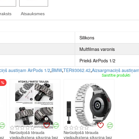
raksts
Atsauksmes
Silikons
Multfilmas varonis
Priekš AirPods 1/2
iņš austiņam AirPods 1/2
,
BMW
,
TER93062.42
,
Aizsargmaciņš austiņa
Saistītie produkti
7 %
Nerūsējošā tērauda
Nerūsējošā tērauda
bez
viedpulksteņa siksniņa bez
viedpulksteņa siksniņa bez