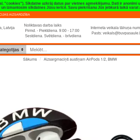
val. "cookies"). Sīkdatne uzkrāj datus par vietnes apmeklējumu. Dati ir anonīmi
sim un izmantosim sīkdatnes Jūsu ierīcē. Savu piekrišanu Jūs jebkurā laikā vara
IJAS AIZSARDZĪBA
Noliktavas darba laiks
, Latvija
Interneta veikala tālruņa n
Pirmd. - Piektdiena. 9:00 - 17:00
Pasts:
veikals@buvpasaule.
Sestdiena. Svētdiena. - brīvdiena
ategotijas
Aizsargmaciņš austiņam AirPods 1/2, BMW
Sākums