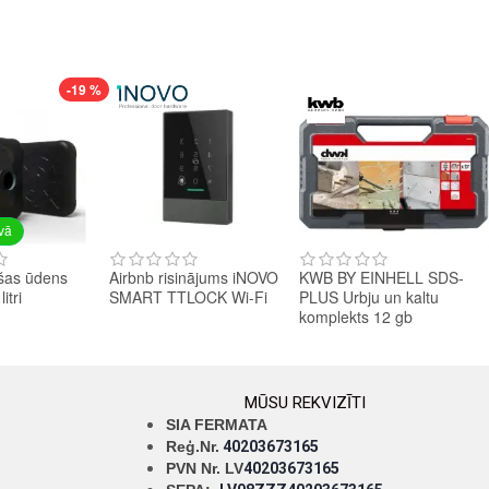
-19 %
avā
šas ūdens
Airbnb risinājums iNOVO
KWB BY EINHELL SDS-
itri
SMART TTLOCK Wi-Fi
PLUS Urbju un kaltu
komplekts 12 gb
MŪSU REKVIZĪTI
SIA FERMATA
Reģ.Nr.
40203673165
PVN Nr. LV
40203673165