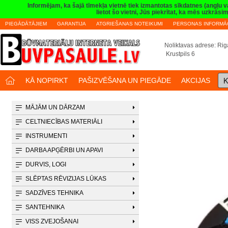
Informējam, ka šajā tīmekļa vietnē tiek izmantotas sīkdatnes (angļu 
lietot šo vietni, Jūs piekrītat, ka mēs uzkrā
PIEGĀDĀTĀJIEM
GARANTIJA
ATGRIEŠANAS NOTEIKUMI
PERSONAS INFORMĀC
Noliktavas adrese: Riga
Krustpils 6
K
KĀ NOPIRKT
PAŠIZVĒŠANA UN PIEGĀDE
AKCIJAS
MĀJĀM UN DĀRZAM
CELTNIECĪBAS MATERIĀLI
INSTRUMENTI
DARBA APĢĒRBI UN APAVI
DURVIS, LOGI
SLĒPTAS RĒVIZIJAS LŪKAS
SADZĪVES TEHNIKA
SANTEHNIKA
VISS ZVEJOŠANAI