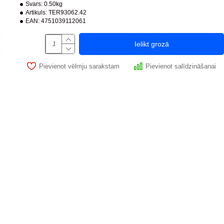
Svars:
0.50kg
Artikuls:
TER93062.42
EAN:
4751039112061
Ielikt grozā
Pievienot vēlmju sarakstam
Pievienot salīdzināšanai