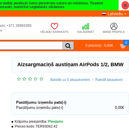
 un palīdz piedāvāt Jums piemērotu saturu un reklāmas. Turpinot
t atsaukt, nodzēšot saglabātās sīkdatnes
Latviešu
umurs: +371 28993365
lv
VĒLMJU SARAKSTS
SALĪDZINĀT
MANS PROFILS
0
0 prece(s) - 0,00€
Aizsargmaciņš austiņam AirPods 1/2, BMW
Balstīts uz 0 atsauksmēm.
-
Rakstīt atsauksmi
Pasūtījumu izņemšu pats(-i)
Pasūtījumu izņemšu pats(-i)
0,00€
Krājumu pieejamība:
Pieejams
Preces kods:
TER93062.42