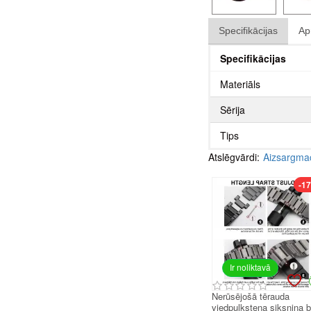
Specifikācijas
Ap
Specifikācijas
Materiāls
Sērija
Tips
Atslēgvārdi:
Aizsargmac
-1
Ir noliktavā
Nerūsējošā tērauda
viedpulksteņa siksniņa 