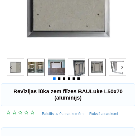
Revīzijas lūka zem flīzes BAULuke L50x70
(alumīnijs)
Balstīts uz 0 atsauksmēm.
-
Rakstīt atsauksmi