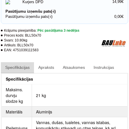
14,99€
Kurjers DPD
Pasūtījumu izņemšu pats(-i)
Pasūtījumu izņemšu pats(-i)
0,00€
Krājumu pieejamība:
Pēc pasūtījuma 3 nedēļas
Preces kods:
BLL50x70
Svars:
10.80kg
Artikuls:
BLL50x70
EAN:
4751039111583
Specifikācijas
Apraksts
Atsauksmes
Instrukcijas
Specifikācijas
Maksims.
durvju
21 kg
slodze kg
Materiāls
Aluminijs
Vannas, dušas, tualetes, vannas istabas,
Pielietojums
komunikāciju stāvvadi un citas telpas, kā arī