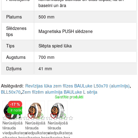
baseini un āra
Platums
500 mm
Slēdzenes
Magnetiska PUSH slēdzene
tips
Tips
Slēpta spied lūka
Augstums
700 mm
Dziļums
41 mm
Atslēgvārdi:
Revīzijas lūka zem flīzes BAULuke L50x70 (alumīnijs)
,
BLL50x70
,
Zem flīzēm alumīnija BAULuke L sērija
Saistītie produkti
-17 %
Ir noliktavā
Nerūsējošā
Nerūsējošā
Nerūsējošā
tērauda
tērauda
tērauda
viedpulksteņa
viedpulksteņa
viedpulksteņa
siksniņa bez
siksniņa bez
siksniņa bez