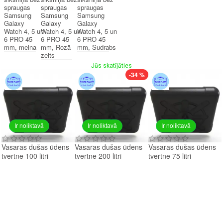
spraugas
spraugas
spraugas
Samsung
Samsung
Samsung
Galaxy
Galaxy
Galaxy
Watch 4, 5 un
Watch 4, 5 un
Watch 4, 5 un
6 PRO 45
6 PRO 45
6 PRO 45
mm, melna
mm, Rozā
mm, Sudrabs
zelts
Jūs skatījāties
-34 %
Ir noliktavā
Ir noliktavā
Ir noliktavā
Vasaras dušas ūdens
Vasaras dušas ūdens
Vasaras dušas ūdens
tvertne 100 litri
tvertne 200 litri
tvertne 75 litri