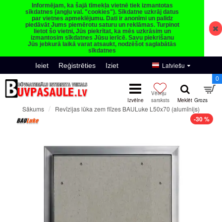
Informējam, ka šajā tīmekļa vietnē tiek izmantotas
sīkdatnes (angļu val. "cookies"). Sīkdatne uzkrāj datus
par vietnes apmeklējumu. Dati ir anonīmi un palīdz
piedāvāt Jums piemērotu saturu un reklāmas. Turpinot
lietot šo vietni, Jūs piekrītat, ka mēs uzkrāsim un
izmantosim sīkdatnes Jūsu ierīcē. Savu piekrišanu
Jūs jebkurā laikā varat atsaukt, nodzēšot saglabātās
sīkdatnes
Latviešu
Ieiet
Reģistrēties
Iziet
0
Revīzijas lūka zem flīzes BAULuke L50x70 (alumīnijs)
Sākums
-30 %