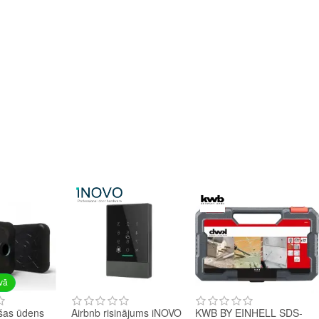
avā
šas ūdens
Airbnb risinājums iNOVO
KWB BY EINHELL SDS-