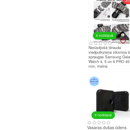
-1
Ir noliktavā
Nerūsējošā tērauda
viedpulksteņa siksniņa 
spraugas Samsung Gal
Watch 4, 5 un 6 PRO 45
mm, melna
Ir noliktavā
Vasaras dušas ūdens