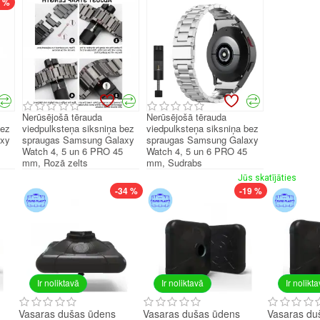
7 %
Nerūsējošā tērauda
Nerūsējošā tērauda
bez
viedpulksteņa siksniņa bez
viedpulksteņa siksniņa bez
axy
spraugas Samsung Galaxy
spraugas Samsung Galaxy
Watch 4, 5 un 6 PRO 45
Watch 4, 5 un 6 PRO 45
mm, Rozā zelts
mm, Sudrabs
Jūs skatījāties
-34 %
-19 %
Ir noliktavā
Ir noliktavā
Ir nolikt
Vasaras dušas ūdens
Vasaras dušas ūdens
Vasaras du