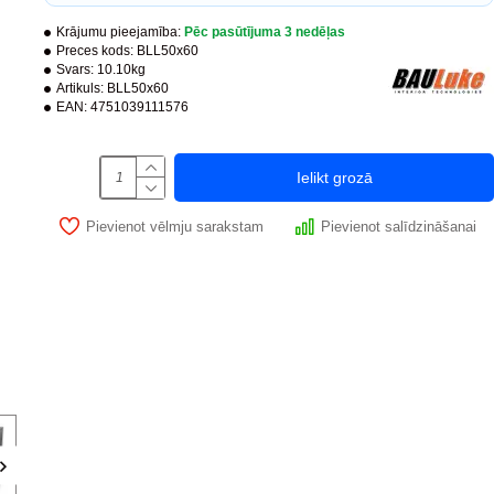
Krājumu pieejamība:
Pēc pasūtījuma 3 nedēļas
Preces kods:
BLL50x60
Svars:
10.10kg
Artikuls:
BLL50x60
EAN:
4751039111576
Ielikt grozā
Pievienot vēlmju sarakstam
Pievienot salīdzināšanai