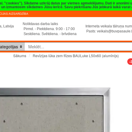
val. "cookies"). Sīkdatne uzkrāj datus par vietnes apmeklējumu. Dati ir anonīmi
sim un izmantosim sīkdatnes Jūsu ierīcē. Savu piekrišanu Jūs jebkurā laikā vara
IJAS AIZSARDZĪBA
Noliktavas darba laiks
, Latvija
Interneta veikala tālruņa n
Pirmd. - Piektdiena. 9:00 - 17:00
Pasts:
veikals@buvpasaule.
Sestdiena. Svētdiena. - brīvdiena
ategotijas
Revīzijas lūka zem flīzes BAULuke L50x60 (alumīnijs)
Sākums
-