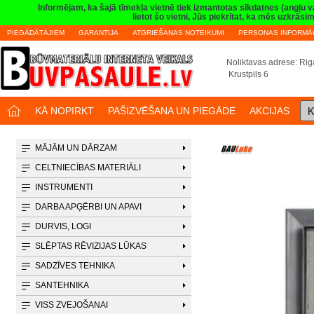
Informējam, ka šajā tīmekļa vietnē tiek izmantotas sīkdatnes (angļu 
lietot šo vietni, Jūs piekrītat, ka mēs uzkrā
PIEGĀDĀTĀJIEM
GARANTIJA
ATGRIEŠANAS NOTEIKUMI
PERSONAS INFORMĀC
Noliktavas adrese: Riga
Krustpils 6
K
KĀ NOPIRKT
PAŠIZVĒŠANA UN PIEGĀDE
AKCIJAS
MĀJĀM UN DĀRZAM
CELTNIECĪBAS MATERIĀLI
INSTRUMENTI
DARBA APĢĒRBI UN APAVI
DURVIS, LOGI
SLĒPTAS RĒVIZIJAS LŪKAS
SADZĪVES TEHNIKA
SANTEHNIKA
VISS ZVEJOŠANAI