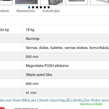
raksts
Atsauksmes
Instrukcijas
dze kg
18 kg
Aluminijs
Vannas, dušas, tualetes, vannas istabas, komunikāciju 
500 mm
Magnetiska PUSH slēdzene
Slēpta spied lūka
600 mm
41 mm
lūka zem flīzes BAULuke L50x60 (alumīnijs)
,
BLL50x60
,
Zem flīzēm alumī
Saistītie produkti