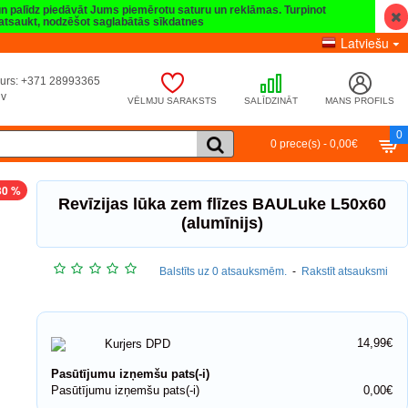
 un palīdz piedāvāt Jums piemērotu saturu un reklāmas. Turpinot
t atsaukt, nodzēšot saglabātās sīkdatnes
Latviešu
umurs: +371 28993365
lv
VĒLMJU SARAKSTS
SALĪDZINĀT
MANS PROFILS
0
0 prece(s) - 0,00€
30 %
Revīzijas lūka zem flīzes BAULuke L50x60
(alumīnijs)
Balstīts uz 0 atsauksmēm.
-
Rakstīt atsauksmi
14,99€
Kurjers DPD
Pasūtījumu izņemšu pats(-i)
Pasūtījumu izņemšu pats(-i)
0,00€