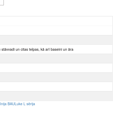
stāvvadi un citas telpas, kā arī baseini un āra
nija BAULuke L sērija