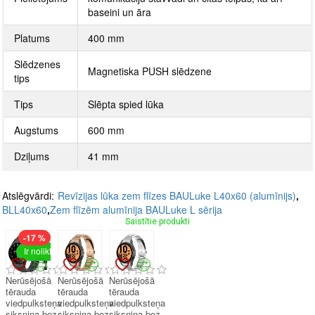
baseini un āra
Platums
400 mm
Slēdzenes
Magnetiska PUSH slēdzene
tips
Tips
Slēpta spied lūka
Augstums
600 mm
Dziļums
41 mm
Atslēgvārdi:
Revīzijas lūka zem flīzes BAULuke L40x60 (alumīnijs)
,
BLL40x60
,
Zem flīzēm alumīnija BAULuke L sērija
Saistītie produkti
-17 %
Ir noliktavā
Nerūsējošā
Nerūsējošā
Nerūsējošā
tērauda
tērauda
tērauda
viedpulksteņa
viedpulksteņa
viedpulksteņa
siksniņa bez
siksniņa bez
siksniņa bez