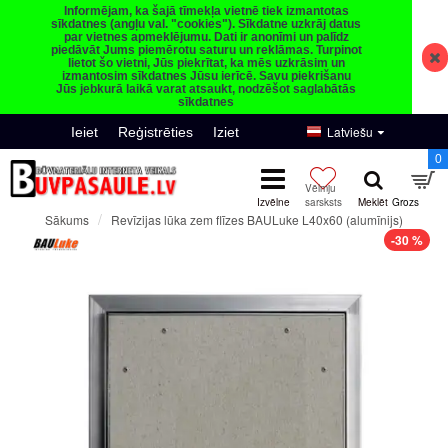
Informējam, ka šajā tīmekļa vietnē tiek izmantotas
sīkdatnes (angļu val. "cookies"). Sīkdatne uzkrāj datus
par vietnes apmeklējumu. Dati ir anonīmi un palīdz
piedāvāt Jums piemērotu saturu un reklāmas. Turpinot
lietot šo vietni, Jūs piekrītat, ka mēs uzkrāsim un
izmantosim sīkdatnes Jūsu ierīcē. Savu piekrišanu
Jūs jebkurā laikā varat atsaukt, nodzēšot saglabātās
sīkdatnes
Latviešu
Ieiet
Reģistrēties
Iziet
0
Revīzijas lūka zem flīzes BAULuke L40x60 (alumīnijs)
Sākums
-30 %