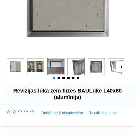
Revīzijas lūka zem flīzes BAULuke L40x60
(alumīnijs)
Balstīts uz 0 atsauksmēm.
-
Rakstīt atsauksmi