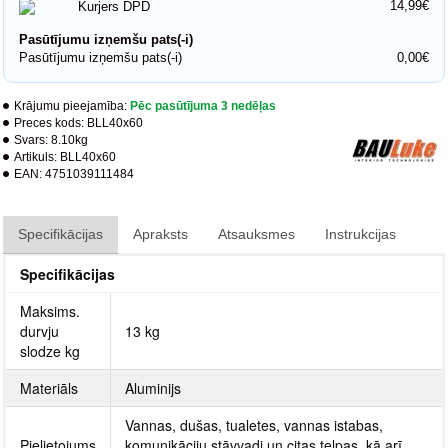
14,99€
Kurjers DPD
Pasūtījumu izņemšu pats(-i)
Pasūtījumu izņemšu pats(-i)
0,00€
Krājumu pieejamība:
Pēc pasūtījuma 3 nedēļas
Preces kods:
BLL40x60
Svars:
8.10kg
Artikuls:
BLL40x60
EAN:
4751039111484
Specifikācijas
Apraksts
Atsauksmes
Instrukcijas
Specifikācijas
Maksims.
durvju
13 kg
slodze kg
Materiāls
Aluminijs
Vannas, dušas, tualetes, vannas istabas,
Pielietojums
komunikāciju stāvvadi un citas telpas, kā arī