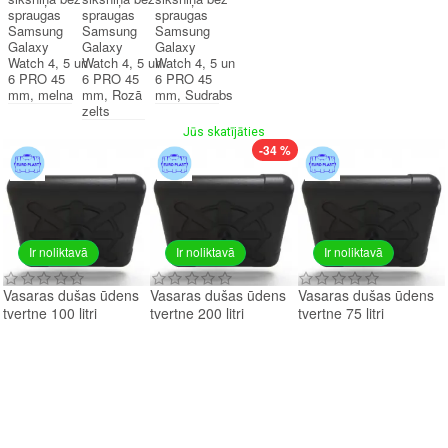
spraugas
spraugas
spraugas
Samsung
Samsung
Samsung
Galaxy
Galaxy
Galaxy
Watch 4, 5 un
Watch 4, 5 un
Watch 4, 5 un
6 PRO 45
6 PRO 45
6 PRO 45
mm, melna
mm, Rozā
mm, Sudrabs
zelts
Jūs skatījāties
-34 %
Ir noliktavā
Ir noliktavā
Ir noliktavā
Vasaras dušas ūdens
Vasaras dušas ūdens
Vasaras dušas ūdens
tvertne 100 litri
tvertne 200 litri
tvertne 75 litri