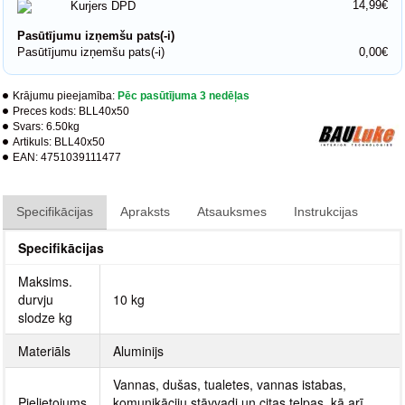
14,99€
Kurjers DPD
Pasūtījumu izņemšu pats(-i)
Pasūtījumu izņemšu pats(-i)
0,00€
Krājumu pieejamība:
Pēc pasūtījuma 3 nedēļas
Preces kods:
BLL40x50
Svars:
6.50kg
Artikuls:
BLL40x50
EAN:
4751039111477
Specifikācijas
Apraksts
Atsauksmes
Instrukcijas
Specifikācijas
Maksims.
durvju
10 kg
slodze kg
Materiāls
Aluminijs
Vannas, dušas, tualetes, vannas istabas,
Pielietojums
komunikāciju stāvvadi un citas telpas, kā arī