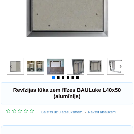
Revīzijas lūka zem flīzes BAULuke L40x50
(alumīnijs)
Balstīts uz 0 atsauksmēm.
-
Rakstīt atsauksmi