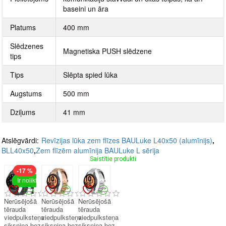
baseini un āra
Platums
400 mm
Slēdzenes
Magnetiska PUSH slēdzene
tips
Tips
Slēpta spied lūka
Augstums
500 mm
Dziļums
41 mm
Atslēgvārdi:
Revīzijas lūka zem flīzes BAULuke L40x50 (alumīnijs)
,
BLL40x50
,
Zem flīzēm alumīnija BAULuke L sērija
Saistītie produkti
-17 %
Ir noliktavā
Nerūsējošā
Nerūsējošā
Nerūsējošā
tērauda
tērauda
tērauda
viedpulksteņa
viedpulksteņa
viedpulksteņa
siksniņa bez
siksniņa bez
siksniņa bez