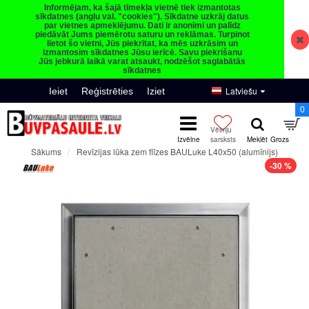
Informējam, ka šajā tīmekļa vietnē tiek izmantotas
sīkdatnes (angļu val. "cookies"). Sīkdatne uzkrāj datus
par vietnes apmeklējumu. Dati ir anonīmi un palīdz
piedāvāt Jums piemērotu saturu un reklāmas. Turpinot
lietot šo vietni, Jūs piekrītat, ka mēs uzkrāsim un
izmantosim sīkdatnes Jūsu ierīcē. Savu piekrišanu
Jūs jebkurā laikā varat atsaukt, nodzēšot saglabātās
sīkdatnes
Latviešu
Ieiet
Reģistrēties
Iziet
0
Revīzijas lūka zem flīzes BAULuke L40x50 (alumīnijs)
Sākums
-30 %