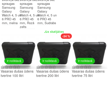
spraugas
spraugas
spraugas
Samsung
Samsung
Samsung
Galaxy
Galaxy
Galaxy
Watch 4, 5 un
Watch 4, 5 un
Watch 4, 5 un
6 PRO 45
6 PRO 45
6 PRO 45
mm, melna
mm, Rozā
mm, Sudrabs
zelts
Jūs skatījāties
-34 %
Ir noliktavā
Ir noliktavā
Ir noliktavā
Vasaras dušas ūdens
Vasaras dušas ūdens
Vasaras dušas ūdens
tvertne 100 litri
tvertne 200 litri
tvertne 75 litri